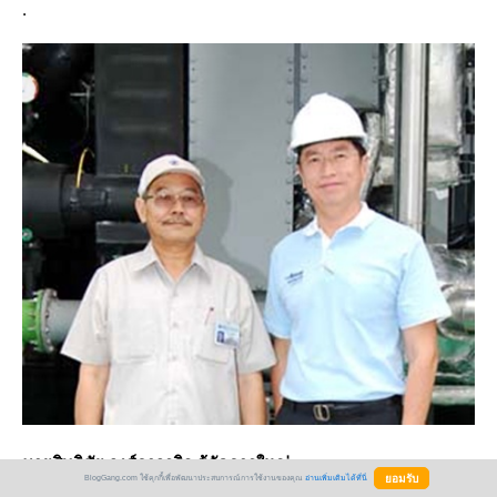
.
นายสิทธิชัย วงศ์ถาวรกิจ
ผู้จัดการใหญ่
BlogGang.com ใช้คุกกี้เพื่อพัฒนาประสบการณ์การใช้งานของคุณ
อ่านเพิ่มเติมได้ที่นี่
บริษัท ฝาจีบ จำกัด(มหาชน)