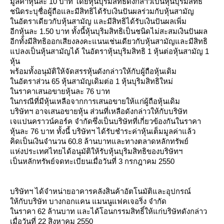
มูลค่าหุ้นละ 10 บาท โดยหุ้นบุริมสิทธิดังกล่าวเป็นหุ้นบุริมสิทธิ
ชนิดระบุชื่อผู้ถือและมีสิทธิได้รับเงินปันผลร่วมกับหุ้นสามัญ
นอัตราเดียวกับหุ้นสามัญ และมีสิทธิได้รับเงินปันผลเพิ่ม
อีกหุ้นละ 1.50 บาท ทั้งนี้หุ้นบุริมสิทธิเป็นชนิดไม่สะสมเงินปันผล
อีกทั้งมีสิทธิออกเสียงลงคะแนนเช่นเดียวกับหุ้นสามัญและมีสิทธิ
ปลงเป็นหุ้นสามัญได้ ในอัตราหุ้นบุริมสิทธิ 1 หุ้นต่อหุ้นสามัญ 1
หุ้น
พร้อมทั้งอนุมัติให้จัดสรรหุ้นดังกล่าวให้กับผู้ถือหุ้นเดิม
นอัตราส่วน 65 หุ้นสามัญเดิมต่อ 1 หุ้นบุริมสิทธิใหม่
นราคาเสนอขายหุ้นละ 76 บาท
นกรณีที่มีหุ้นเหลือจากการเสนอขายให้แก่ผู้ถือหุ้นเดิม
บริษัทฯ อาจเสนอขายหุ้น ส่วนที่เหลือดังกล่าวให้กับบริษัท
เจแปนคราวน์คอร์ค จำกัดซึ่งเป็นบริษัทที่เกี่ยวข้องกันในราคา
หุ้นละ 76 บาท ทั้งนี้ บริษัทฯ ได้รับชำระค่าหุ้นเต็มมูลค่าแล้ว
คิดเป็นเงินจำนวน 60.8 ล้านบาทและทางตลาดหลักทรัพย์
ห่งประเทศไทยได้อนุมัติให้รับหุ้นบุริมสิทธิของบริษัทฯ
เป็นหลักทรัพย์จดทะเบียนเมื่อวันที่ 3 กรกฎาคม 2550
บริษัทฯ ได้จำหน่ายอาคารคลังสินค้าอัตโนมัติและอุปกรณ์
ห้กับบริษัท บางกอกแคน แมนนูแฟคเจอริ่ง จำกัด
นราคา 62 ล้านบาท และได้โอนกรรมสิทธิ์ให้แก่บริษัทดังกล่าว
เมื่อวันที่ 22 สิงหาคม 2550