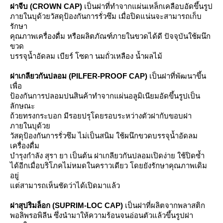
ฝาจีบ (CROWN CAP)
เป็นฝาที่ทำจากแผ่นเหล็กเคลือบอัดขึ้นรูป
ภายในบุด้วยวัสดุป้องกันการรั่วซึม เมื่อปิดแน่นจะสามารถเก็บ
รักษา
คุณภาพเครื่องดื่ม หรือผลิตภัณฑ์ภายในขวดได้ดี ปัจจุบันใช้ผนึก
ขวด
บรรจุน้ำอัดลม เบียร์ โซดา นมถั่วเหลือง น้ำผลไม้
ฝาเกลียวกันปลอม (PILFER-PROOF CAP)
เป็นฝาที่พัฒนาขึ้น
เพื่อ
ป้องกันการปลอมปนสินค้าทำจากแผ่นอลูมิเนียมอัดขึ้นรูปเป็น
ลักษณะ
ถ้วยทรงกระบอก มีรอยปรุโดยรอบระหว่างตัวฝากับขอบฝา
ภายในบุด้ว
วัสดุป้องกันการรั่วซึม ไม่เป็นสนิม ใช้ผนึกขวดบรรจุน้ำอัดลม
เครื่องดื่ม
บำรุงกำลัง สุรา ยา เป็นต้น ฝาเกลียวกันปลอมเปิดง่าย ใช้ปิดซ้ำ
ได้อีกเมื่อบริโภคไม่หมดในคราวเดียว โดยยังรักษาคุณภาพเดิม
อยู่
ต่สามารถเห็นชัดว่าได้เปิดมาแล้ว
ฝาสุปริมล็อก (SUPRIM-LOC CAP)
เป็นฝาที่ผลิตจากพลาสติก
พอลิพรอพิลีน ซึ่งนำมาให้ความร้อนจนอ่อนตัวแล้วขึ้นรูปฝา