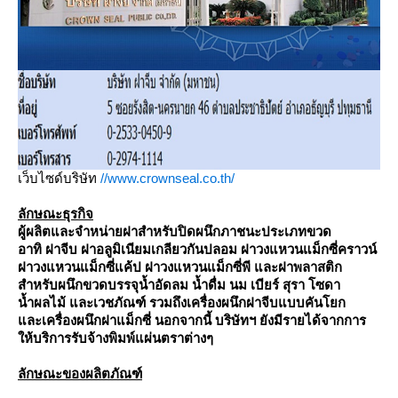
เว็บไซด์บริษัท
//www.crownseal.co.th/
ลักษณะธุรกิจ
ผู้ผลิตและจำหน่ายฝาสำหรับปิดผนึกภาชนะประเภทขวด
อาทิ ฝาจีบ ฝาอลูมิเนียมเกลียวกันปลอม ฝาวงแหวนแม็กซี่คราวน์
ฝาวงแหวนแม็กซี่แค้ป ฝาวงแหวนแม็กซี่พี และฝาพลาสติก
สำหรับผนึกขวดบรรจุน้ำอัดลม น้ำดื่ม นม เบียร์ สุรา โซดา
น้ำผลไม้ และเวชภัณฑ์ รวมถึงเครื่องผนึกฝาจีบแบบคันโยก
ละเครื่องผนึกฝาแม็กซี่ นอกจากนี้ บริษัทฯ ยังมีรายได้จากการ
ห้บริการรับจ้างพิมพ์แผ่นตราต่างๆ
ลักษณะของผลิตภัณฑ์