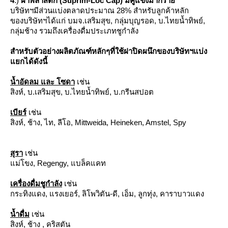
4
.)
ฝาพลาสติก (Suprim-Loc Cap) มีคู่แข่งมากรา
บริษัทฯมีส่วนแบ่งตลาดประมาณ 28% สำหรับลูกค้าหลัก
ของบริษัทฯได้แก่ บมจ.เสริมสุข, กลุ่มบุญรอด, บ.ไทยน้ำทิพย์,
กลุ่มช้าง รวมถึงเครื่องดื่มประเภทชูกำลัง
สำหรับตัวอย่างผลิตภัณฑ์หลักๆที่ใช้ฝาปิดผนึกของบริษัทฯแบ่ง
กได้ดังนี้
น้ำอัดลม และ โซดา
เช่น
สิงห์, บ.เสริมสุข, บ.ไทยน้ำทิพย์, บ.กรีนสปอต
เบียร์
เช่น
สิงห์, ช้าง, ไท, ลีโอ, Mittweida, Heineken, Amstel, Spy
สุรา
เช่น
ม่โขง, Regengy, แบล็คแคท
เครื่องดื่มชูกำลัง
เช่น
กระทิงแดง, แรงเยอร์, ลิโพวิตัน-ดี, เอ็ม, ลูกทุ่ง, คาราบาวแดง
น้ำดื่ม
เช่น
สิงห์, ช้าง , คริสตัน