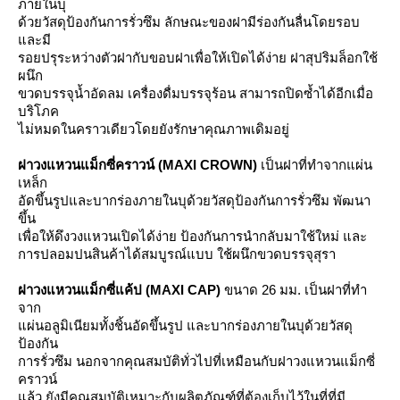
ภายในบุ
ด้วยวัสดุป้องกันการรั่วซึม ลักษณะของฝามีร่องกันลื่นโดยรอบ
ละมี
รอยปรุระหว่างตัวฝากับขอบฝาเพื่อให้เปิดได้ง่าย ฝาสุปริมล็อกใช้
ผนึก
ขวดบรรจุน้ำอัดลม เครื่องดื่มบรรจุร้อน สามารถปิดซ้ำได้อีกเมื่อ
บริโภค
ไม่หมดในคราวเดียวโดยยังรักษาคุณภาพเดิมอยู่
ฝาวงแหวนแม็กซี่คราวน์ (MAXI CROWN)
เป็นฝาที่ทำจากแผ่น
เหล็ก
อัดขึ้นรูปและบากร่องภายในบุด้วยวัสดุป้องกันการรั่วซึม พัฒนา
ขึ้น
เพื่อให้ดึงวงแหวนเปิดได้ง่าย ป้องกันการนำกลับมาใช้ใหม่ และ
การปลอมปนสินค้าได้สมบูรณ์แบบ ใช้ผนึกขวดบรรจุสุรา
ฝาวงแหวนแม็กซี่แค้ป (MAXI CAP)
ขนาด 26 มม. เป็นฝาที่ทำ
จาก
ผ่นอลูมิเนียมทั้งชิ้นอัดขึ้นรูป และบากร่องภายในบุด้วยวัสดุ
ป้องกัน
การรั่วซึม นอกจากคุณสมบัติทั่วไปที่เหมือนกับฝาวงแหวนแม็กซี่
คราวน์
ล้ว ยังมีคุณสมบัติเหมาะกับผลิตภัณฑ์ที่ต้องเก็บไว้ในที่ที่มี