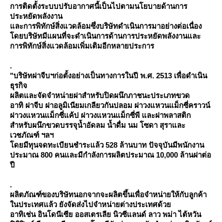
การติดตั้งระบบปรับอากาศนี้เป็นไปตามนโยบายด้านการ
ประหยัดพลังงาน
ละการพิทักษ์สิ่งแวดล้อมซึ่งบริษัทดำเนินการมาอย่างต่อเนื่อง
ดยบริษัทมีแผนที่จะดำเนินการด้านการประหยัดพลังงานและ
การพิทักษ์สิ่งแวดล้อมเพิ่มเติมอีกหลายประการ
.
"บริษัทฝาจีบฯก่อตั้งอย่างเป็นทางการในปี พ.ศ. 2513 เพื่อดำเนิน
ธุรกิจ
ผลิตและจัดจำหน่ายฝาสำหรับปิดผนึกภาชนะประเภทขวด
อาทิ ฝาจีบ ฝาอลูมิเนียมเกลียวกันปลอม ฝาวงแหวนแม็กซี่คราวน์
ฝาวงแหวนแม็กซี่แค้ป ฝาวงแหวนแม็กซี่พี และฝาพลาสติก
สำหรับผนึกขวดบรรจุน้ำอัดลม น้ำดื่ม นม โซดา สุราและ
เวชภัณฑ์ ฯลฯ
ดยมีทุนจดทะเบียนชำระแล้ว 528 ล้านบาท ปัจจุบันมีพนักงาน
ประมาณ 800 คนและมีกำลังการผลิตประมาณ 10,000 ล้านฝาต่อ
ปี
.
ผลิตภัณฑ์ของบริษัทนอกจากจะผลิตขึ้นเพื่อจำหน่ายให้กับลูกค้า
นประเทศแล้ว ยังจัดส่งไปจำหน่ายต่างประเทศด้ว
อาทิเช่น อินโดนีเซีย ออสเตรเลีย นิวซีแลนด์ ลาว พม่า ไต้หวัน