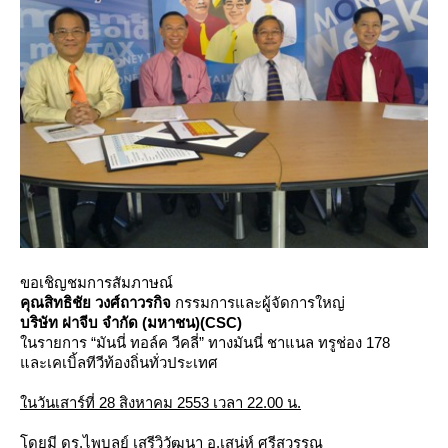
ขอเชิญชมการสัมภาษณ์
คุณสิทธิชัย วงศ์ถาวรกิจ
กรรมการและผู้จัดการใหญ่
บริษัท ฝาจีบ จำกัด (มหาชน)(CSC)
นรายการ “มันนี่ ทอล์ค วีคลี่” ทางมันนี่ ชาแนล ทรูช่อง 178
ละเคเบิ้ลทีวีท้องถิ่นทั่วประเทศ
นวันเสาร์ที่ 28 สิงหาคม 2553 เวลา 22.00 น.
ดยมี ดร.ไพบูลย์ เสรีวิวัฒนา อ.เสน่ห์ ศรีสุวรรณ