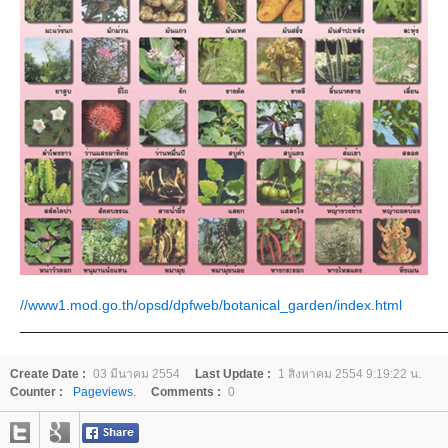
//www1.mod.go.th/opsd/dpfweb/botanical_garden/index.html
_____________________________________________________
Create Date :
03 มีนาคม 2554
Last Update :
1 สิงหาคม 2554 9:19:22 น.
Counter :
Pageviews.
Comments :
0