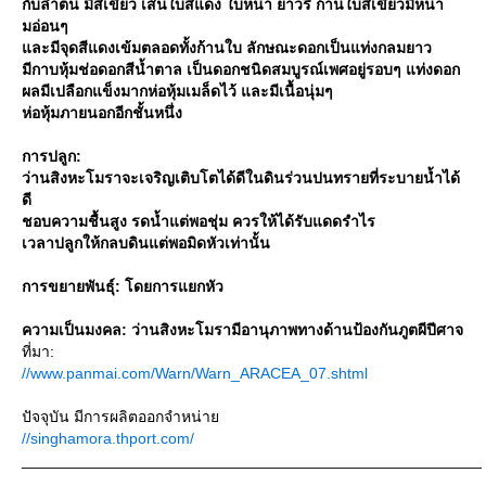
กับลำต้น มีสีเขียว เส้นใบสีแดง ใบหนา ยาวรี ก้านใบสีเขียวมีหนา
มอ่อนๆ
ละมีจุดสีแดงเข้มตลอดทั้งก้านใบ ลักษณะดอกเป็นแท่งกลมยาว
มีกาบหุ้มช่อดอกสีน้ำตาล เป็นดอกชนิดสมบูรณ์เพศอยู่รอบๆ แท่งดอก
ผลมีเปลือกแข็งมากห่อหุ้มเมล็ดไว้ และมีเนื้อนุ่มๆ
ห่อหุ้มภายนอกอีกชั้นหนึ่ง
การปลูก:
ว่านสิงหะโมราจะเจริญเติบโตได้ดีในดินร่วนปนทรายที่ระบายน้ำได้
ดี
ชอบความชื้นสูง รดน้ำแต่พอชุ่ม ควรให้ได้รับแดดรำไร
เวลาปลูกให้กลบดินแต่พอมิดหัวเท่านั้น
การขยายพันธุ์: โดยการแยกหัว
ความเป็นมงคล: ว่านสิงหะโมรามีอานุภาพทางด้านป้องกันภูตผีปีศาจ
ที่มา:
//www.panmai.com/Warn/Warn_ARACEA_07.shtml
ปัจจุบัน มีการผลิตออกจำหน่า
//singhamora.thport.com/
_____________________________________________________