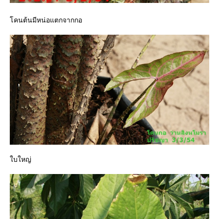
คนต้นมีหน่อแตกจากกอ
บใหญ่