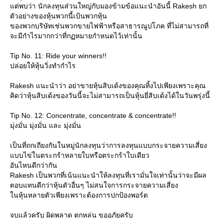
ต่พบว่า นักลงทุนส่วนใหญ่กับมองข้ามข้อแนะนำอันนี้ Rakesh ยก
ตัวอย่างของหุ้นพวกนี้เป้นพวกหุ้น
ของพวกบริษัทเช่นพวกขายไฟฟ้าหรือสาธารณูปโภค ที่ไม่สามารถที่
จะมีกำไรมากกว่าที่กฏหมายกำหนดไว้เท่านั้น
Tip No. 11: Ride your winners!!
ปล่อยให้หุ้นวิ่งทำกำไร
Rakesh แนะนำว่า อย่าขายหุ้นสิบเด้งของคุณทิ้งไปเพียงเพราะคุณ
คิดว่าหุ้นสิบเด้งของวันนี้จะไม่สามารถเป็นหุ้นยี่สิบเด้งได้ในวันพรุ่งนี้
Tip No. 12: Concentrate, concentrate & concentrate!!
มุ่งมั่น มุ่งมั่น และ มุ่งมั่น
เป็นที่ถกเถียงกันในหมู่นักลงทุนว่าการลงทุนแบบกระจายความเสี่ยง
บบไข่ในตระกร้าหลายใบหรือตระกร้าใบเดียว
อันไหนดีกว่ากัน
Rakesh เป็นพวกที่เน้นแนะนำให้ลงทุนที่เรามั่นใจเท่านั้นว่าจะมีผล
ตอบแทนดีกว่าหุ้นตัวอื่นๆ ไม่สนใจการกระจายความเสี่ยง
นหุ้นหลายตัวเพียงเพราะต้องการปกป้องพอร์ต
จบแล้วครับ ผิดพลาด ตกหล่น ขออภัยครับ