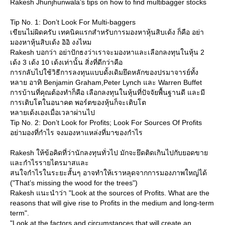
Rakesh Jhunjhunwala’s tips on how to find multibagger stocks
Tip No. 1: Don’t Look For Multi-baggers
เขียนไม่ผิดครับ เทคนิคแรกสำหรับการมองหาหุ้นสิบเด้ง ก็คือ อย่า
มองหาหุ้นสิบเด้ง อิอิ งงไหม
Rakesh บอกว่า อย่าปักธงว่าเราจะมองหาและเลือกลงทุนในหุ้น 2
เด้ง 3 เด้ง 10 เด้งเท่านั้น สิ่งที่ดีกว่าคือ
การกลับไปใช้วิธีการลงทุนแบบดั้งเดิมยึดหลักของปรมาจารย์ทั้ง
หลาย อาทิ Benjamin Graham,Peter Lynch และ Warren Buffet
การบ้านที่คุณต้องทำก็คือ เลือกลงทุนในหุ้นที่ปัจจัยพื้นฐานดี และมี
การเติบโตในอนาคต พอร์ตของหุ้นก็จะเติบโต
หลายเด้งเองเมื่อเวลาผ่านไป
Tip No. 2: Don’t Look for Profits; Look For Sources Of Profits
อย่ามองที่กำไร จงมองหาแหล่งที่มาของกำไร
Rakesh ให้ข้อคิดที่ว่านักลงทุนทั่วไป มักจะยึดติดเกินไปกับยอดขา
ละกำไรรายไตรมาสและ
สนใจกำไรในระยะสั้นๆ อาจทำให้เราหลุดจากการมองภาพใหญ่ได้
("That’s missing the wood for the trees")
Rakesh แนะนำว่า "Look at the sources of Profits. What are the
reasons that will give rise to Profits in the medium and long-term
term".
"Look at the factors and circumstances that will create an