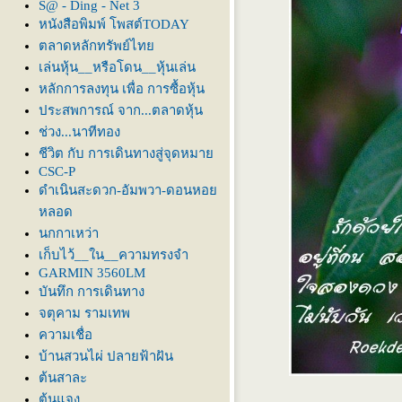
S@ - Ding - Net 3
หนังสือพิมพ์ โพสต์TODAY
ตลาดหลักทรัพย์ไท
เล่นหุ้น__หรือโดน__หุ้นเล่น
หลักการลงทุน เพื่อ การซื้อหุ้น
ประสพการณ์ จาก...ตลาดหุ้น
ช่วง...นาทีทอง
ชีวิต กับ การเดินทางสู่จุดหมา
CSC-P
ดำเนินสะดวก-อัมพวา-ดอนหอ
หลอด
นกกาเหว่า
เก็บไว้__ใน__ความทรงจำ
GARMIN 3560LM
บันทึก การเดินทาง
จตุคาม รามเทพ
ความเชื่อ
บ้านสวนไผ่ ปลายฟ้าฝัน
ต้นสาละ
ต้นแจง