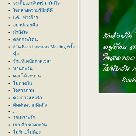
จะเก็บเอาจันทร์ มาใส่ใจ
จกลางความรู้สึกดีดี
ค่...ข่าวร้า
อย่าปล่อยมือ
กำลังใจ
ดอกกระโดน
งาน Esan investors Meeting ครั้ง
ที่ 4
รักแท้เหนือกาลเวลา
ทานตะวัน
ดอกไม้จะบาน
ไม่ต่างกัน
จสารภาพ
ดวงดาวแห่งรัก
ติดฝนความคิดถึง
...
รอเพราะรัก
เธอ คือ ดวงตะวัน
ไม่รัก...ไม่ต้อง