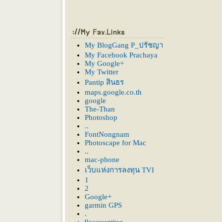
My BlogGang P_ปรัชญา
My Facebook Prachaya
My Google+
My Twitter
Pantip สินธร
maps.google.co.th
google
The-Than
Photoshop
..
FontNongnam
Photoscape for Mac
..
mac-phone
เว็บแห่งการลงทุน TVI
1
2
Google+
garmin GPS
.