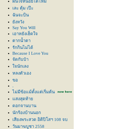
ฝืนใจหน่อยได้ไหม
เละ ตุ้ม เป๊ะ
ฉันจะบิน
ังหวัง
Say You Will
เอาหยังเฮ็ดใจ
ตากน้ำตา
รักกินไม่ได้
Because I Love You
จัดกับป๋า
จนักเลง
หลงตัวเอง
ขอ
.
ไม่มีข้อแม้ตั้งแต่เริ่มต้น
สงสุดท้า
ดอกจานบาน
นักร้องบ้านนอก
เสียงพระสวด อิติปิโสฯ 108 จบ
วันมาฆบูชา 2558