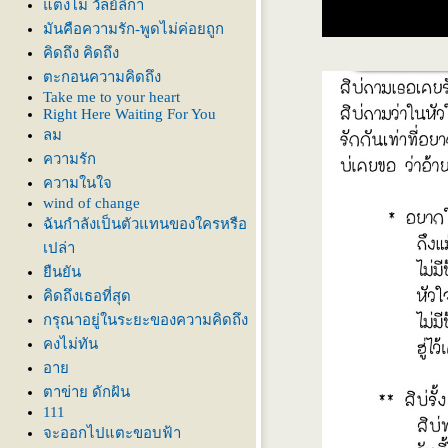
ตงโม วัลย์ลิกา
มันคือความรัก-พูดไม่ค่อยถูก
คิดถึง คิดถึง
ตะกอนความคิดถึง
Take me to your heart
Right Here Waiting For You
ลม
ความรัก
ความในใจ
wind of change
ฉันกำลังเป็นตัวแทนของใครหรือ
เปล่า
ืนยัน
คิดถึงเธอที่สุด
กรุณาอยู่ในระยะของความคิดถึง
คงไม่ทัน
อา
ตาข่าย ดักฝัน
111
จะออกไปแตะขอบฟ้า