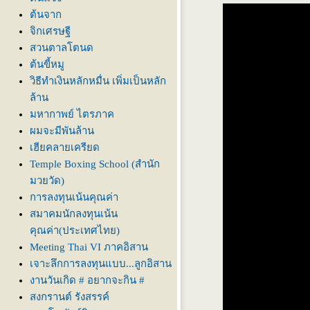
ต้นจาก
จิกเศรษฐี
สวนตาลโตนด
ต้นขี้หมู
วิธีทำเงินหลักหมื่น เพิ่มเป็นหลัก
ล้าน
มหากาพย์ ไตรภาค
ผมจะมีพันล้าน
เฮียคลายเครียด
Temple Boxing School (สำนัก
มวยวัด)
การลงทุนเน้นคุณค่า
สมาคมนักลงทุนเน้น
คุณค่า(ประเทศไทย)
Meeting Thai VI ภาคอิสาน
เจาะลึกการลงทุนแบบ...ลูกอิสาน
งานวันเกิด # อยากจะกิน #
สงกรานต์ รังสรรค์