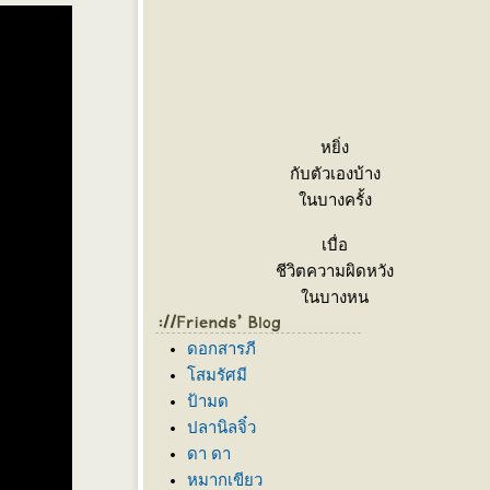
หยิ่ง
กับตัวเองบ้าง
นบางครั้ง
เบื่อ
ชีวิตความผิดหวัง
นบางหน
เกลียด
ดอกสารภี
ความไม่จริงใจ
สมรัศมี
นบางคน
ป้ามด
อมทน
ปลานิลจิ๋ว
คนหยามเหยียดได้
ดา ดา
นบางที
หมากเขียว