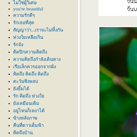
ไม่ใช่ผู้วิเศษ
you're beautiful
ความรักดีๆ
รักเธอที่สุด
สัญญาว่า...เราจะไม่ทิ้งกัน
ห่วงใยเหลือเกิน
รักจัง
ติดปีกความคิดถึง
ความคิดถึงกำลังเดินทาง
เรือเล็กควรออกจากฝั่ง
คิดถึง คิดถึง คิดถึง
ตะวันชิงพลบ
ังยิ้มได้
รัก คิดถึง ห่วง
ังเหมือนเดิม
อยู่ไหนก็เหงาได้
ข้างหลังภาพ
คืนที่ดาวเต็มฟ้า
คิดถึงบ้าน