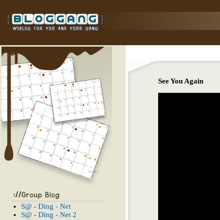
See You Again
S@ - Ding - Net
S@ - Ding - Net 2