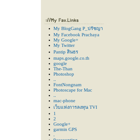
My BlogGang P_ปรัชญา
My Facebook Prachaya
My Google+
My Twitter
Pantip สินธร
maps.google.co.th
google
The-Than
Photoshop
..
FontNongnam
Photoscape for Mac
..
mac-phone
เว็บแห่งการลงทุน TVI
1
2
Google+
garmin GPS
.