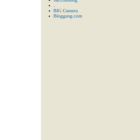
9accounting
.
BIG Camera
Bloggang.com