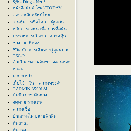
S@ - Ding - Net 3
หนังสือพิมพ์ โพสต์TODAY
ตลาดหลักทรัพย์ไท
เล่นหุ้น__หรือโดน__หุ้นเล่น
หลักการลงทุน เพื่อ การซื้อหุ้น
ประสพการณ์ จาก...ตลาดหุ้น
ช่วง...นาทีทอง
ชีวิต กับ การเดินทางสู่จุดหมา
CSC-P
ดำเนินสะดวก-อัมพวา-ดอนหอ
หลอด
นกกาเหว่า
เก็บไว้__ใน__ความทรงจำ
GARMIN 3560LM
บันทึก การเดินทาง
จตุคาม รามเทพ
ความเชื่อ
บ้านสวนไผ่ ปลายฟ้าฝัน
ต้นสาละ
ต้นแจง