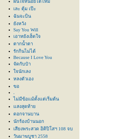
ฝืนใจหน่อยได้ไหม
เละ ตุ้ม เป๊ะ
ฉันจะบิน
ังหวัง
Say You Will
เอาหยังเฮ็ดใจ
ตากน้ำตา
รักกินไม่ได้
Because I Love You
จัดกับป๋า
จนักเลง
หลงตัวเอง
ขอ
.
ไม่มีข้อแม้ตั้งแต่เริ่มต้น
สงสุดท้า
ดอกจานบาน
นักร้องบ้านนอก
เสียงพระสวด อิติปิโสฯ 108 จบ
วันมาฆบูชา 2558