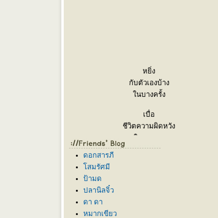
หยิ่ง
กับตัวเองบ้าง
นบางครั้ง
เบื่อ
ชีวิตความผิดหวัง
นบางหน
เกลียด
ดอกสารภี
ความไม่จริงใจ
สมรัศมี
นบางคน
ป้ามด
ปลานิลจิ๋ว
อมทน
ดา ดา
คนหยามเหยียดได้
หมากเขียว