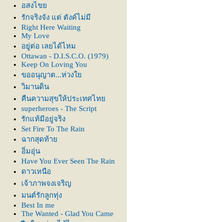
อสงไข
รักจริงจัง แต่ ตังค์ไม่มี
Right Here Waiting
My Love
อยู่ต่อ เลยได้ไหม
Ottawan - D.I.S.C.O. (1979)
Keep On Loving You
ขออนุญาต...ห่วง
วิมานดิน
คืนความสุขให้ประเทศไท
superheroes - The Script
รักแท้มีอยู่จริง
Set Fire To The Rain
ฉากสุดท้า
อิ่มอุ่น
Have You Ever Seen The Rain
ดาวเหนือ
เจ้าภาพจงเจริญ
มนต์รักลูกทุ่ง
Best In me
The Wanted - Glad You Came