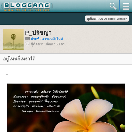
P_ปรัชญา
ฝากข้อความหลังไมค์
ผู้ติดตามบล็อก : 63 คน
อยู่ไหนก็เหงาได้
..