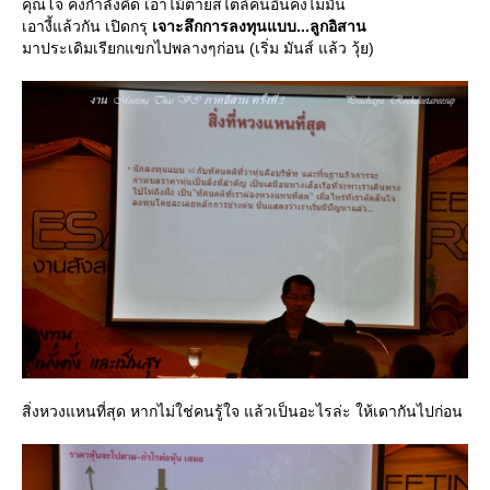
คุณโจ คงกำลังคิด เอาไม้ตายสไตล์คนอื่นคงไม่มัน
เอางี้แล้วกัน เปิดกรุ
เจาะลึกการลงทุนแบบ...ลูกอิสาน
มาประเดิมเรียกแขกไปพลางๆก่อน (เริ่ม มันส์ แล้ว วุ้ย)
สิ่งหวงแหนที่สุด หากไม่ใช่คนรู้ใจ แล้วเป็นอะไรล่ะ ให้เดากันไปก่อน