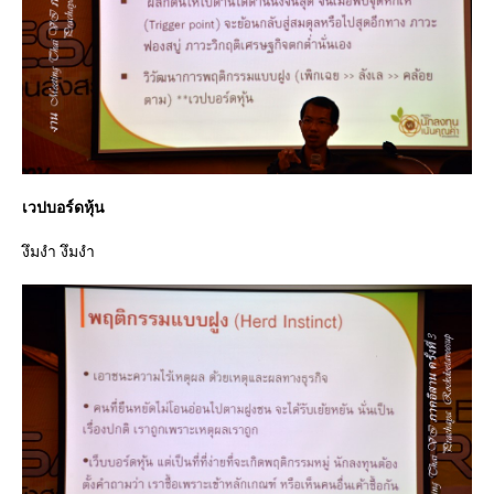
เวปบอร์ดหุ้น
งึมงำ งึมงำ