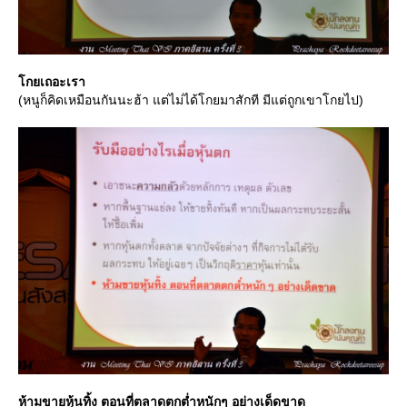
กยเถอะเรา
(หนูก็คิดเหมือนกันนะฮ้า แต่ไม่ได้โกยมาสักที มีแต่ถูกเขาโกยไป)
ห้ามขายหุ้นทิ้ง ตอนที่ตลาดตกต่ำหนักๆ อย่างเด็ดขาด