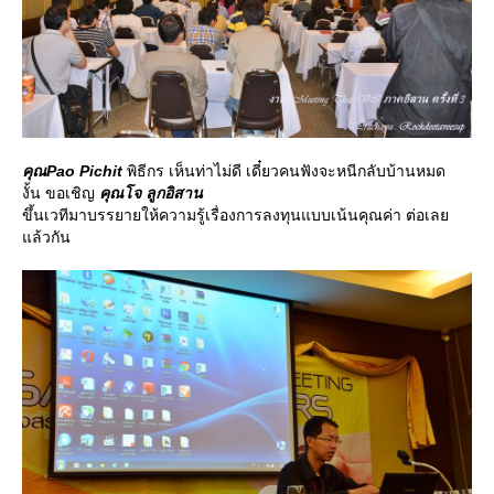
คุณPao Pichit
พิธีกร เห็นท่าไม่ดี เดี๋ยวคนฟังจะหนีกลับบ้านหมด
งั้น ขอเชิญ
คุณโจ ลูกอิสาน
ขึ้นเวทีมาบรรยายให้ความรู้เรื่องการลงทุนแบบเน้นคุณค่า ต่อเล
ล้วกัน