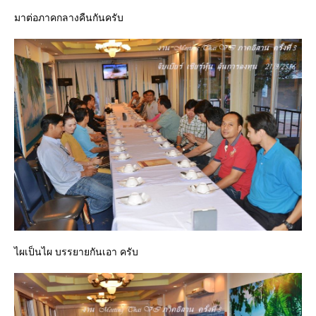
มาต่อภาคกลางคืนกันครับ
ไผเป็นไผ บรรยายกันเอา ครับ