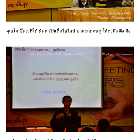
คุณโจ ขึ้นเวทีได้ ค้นหาไม้เด็ดไฮไลน์ มาสะกดคนดู ให้ตะลึง ตึง ตึง