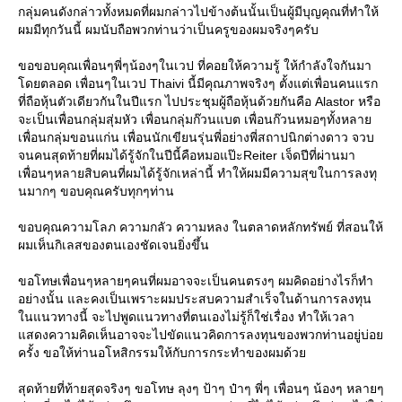
กลุ่มคนดังกล่าวทั้งหมดที่ผมกล่าวไปข้างต้นนั้นเป็นผู้มีบุญคุณที่ทําให้
ผมมีทุกวันนี้ ผมนับถือพวกท่านว่าเป็นครูของผมจริงๆครับ
ขอขอบคุณเพื่อนๆพี่ๆน้องๆในเวป ที่คอยให้ความรู้ ให้กําลังใจกันมา
ดยตลอด เพื่อนๆในเวป Thaivi นี้มีคุณภาพจริงๆ ตั้งแต่เพื่อนคนแรก
ที่ถือหุ้นตัวเดียวกันในปีแรก ไปประชุมผู้ถือหุ้นด้วยกันคือ Alastor หรือ
จะเป็นเพื่อนกลุ่มสุ่มหัว เพื่อนกลุ่มก๊วนแบต เพื่อนก๊วนหมอๆทั้งหลา
เพื่อนกลุ่มขอนแก่น เพื่อนนักเขียนรุ่นพี่อย่างพี่สถาปนิกต่างดาว จวบ
จนคนสุดท้ายที่ผมได้รู้จักในปีนี้คือหมอแป๊ะReiter เจ็ดปีที่ผ่านมา
เพื่อนๆหลายสิบคนที่ผมได้รู้จักเหล่านี้ ทําให้ผมมีความสุขในการลงทุ
นมากๆ ขอบคุณครับทุกๆท่าน
ขอบคุณความโลภ ความกลัว ความหลง ในตลาดหลักทรัพย์ ที่สอนให้
ผมเห็นกิเลสของตนเองชัดเจนยิ่งขึ้น
ขอโทษเพื่อนๆหลายๆคนที่ผมอาจจะเป็นคนตรงๆ ผมคิดอย่างไรก็ทํา
อย่างนั้น และคงเป็นเพราะผมประสบความสําเร็จในด้านการลงทุน
นแนวทางนี้ จะไปพูดแนวทางที่ตนเองไม่รู้ก็ใช่เรื่อง ทําให้เวลา
สดงความคิดเห็นอาจจะไปขัดแนวคิดการลงทุนของพวกท่านอยู่บ่อ
ครั้ง ขอให้ท่านอโหสิกรรมให้กับการกระทําของผมด้ว
สุดท้ายที่ท้ายสุดจริงๆ ขอโทษ ลุงๆ ป้าๆ ป๋าๆ พี่ๆ เพื่อนๆ น้องๆ หลายๆ