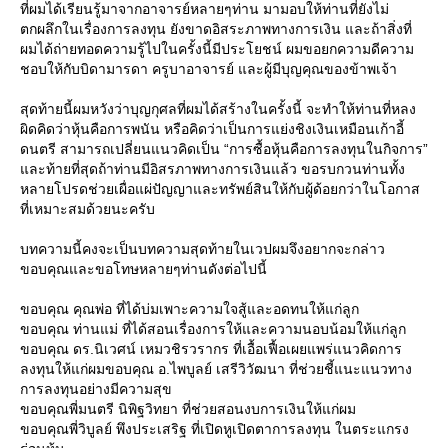
ที่ผมได้เรียนรู้มาจากอาจารย์หลายๆท่าน มามอบให้ท่านที่ยังไม่
ตกผลึกในเรื่องการลงทุน ยังขาดอิสระภาพทางการเงิน และถ้าสิ่งที่
ผมได้ถ่ายทอดความรู้ไปในครั้งนี้มีประโยชน์ ผมขอยกความดีความ
ชอบให้กับบิดามารดา ครูบาอาจารย์ และผู้มีบุญคุณของข้าพเจ้า
สุดท้ายนี้ผมหวังว่าบุญกุศลที่ผมได้สร้างในครั้งนี้ จะทําให้ท่านที่หลง
ผิดคิดว่าหุ้นคือการพนัน หรือคิดว่าเป็นการแย่งชิงเงินเหมือนเก้าอี้
ดนตรี สามารถเปลี่ยนแนวคิดเป็น “การซื้อหุ้นคือการลงทุนในกิจการ”
ละท้ายที่สุดถ้าท่านมีอิสรภาพทางการเงินแล้ว ขอรบกวนท่านทั้ง
หลายโปรดช่วยเผื่อแผ่ปัญญาและทรัพย์สินให้กับผู้ด้อยกว่าในโอกาส
ที่เหมาะสมด้วยนะครับ
บทความนี้คงจะเป็นบทความสุดท้ายในเวปผมจึงอยากจะกล่าว
ขอบคุณและขอโทษหลายๆท่านดังต่อไปนี้
ขอบคุณ คุณพ่อ ที่ได้บ่มเพาะความใจสู้และอดทนให้แก่ลูก
ขอบคุณ ท่านแม่ ที่ได้สอนเรื่องการให้และความนอบน้อมให้แก่ลูก
ขอบคุณ ดร.นิเวศน์ เหมวชิรวรากร ที่เอื้อเฟื้อเผยแพร่แนวคิดการ
ลงทุนให้แก่ผมขอบคุณ อ.ไพบูลย์ เสรีวิวัฒนา ที่ช่วยชี้แนะแนวทาง
การลงทุนอย่างมีความสุข
ขอบคุณพี่มนตรี นิพิฐวิทยา ที่ช่วยสอนงบการเงินให้แก่ผม
ขอบคุณพี่วิบูลย์ พึงประเสริฐ ที่เปิดหูเปิดตาการลงทุน ในตระแกรง