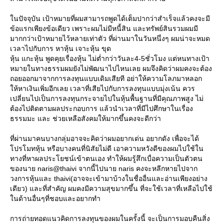
นปัจจุบัน เป้าหมายที่ผมสามารถพูดได้เต็มปากว่าสําเร็จแล้วคงจะมี
ข้อแรกเพียงข้อเดียว เพราะผมไม่มีหนี้สิน และทรัพย์สินรวมผมมี
มากกว่าเป้าหมายไว้หลายเท่าตัว ที่ผ่านมาในวันหนึ่งๆ ผมน่าจะหมด
เวลาไปกับการ หาหุ้น เจาะหุ้น ขุด
หุ้น แกะหุ้น พูดคุยเรื่องหุ้น ไม่ตํ่ากว่าวันละ4-5ชั่วโมง แต่หนทางเป้า
หมายในทางธรรมผมยังไม่พัฒนาไปไหนเลย ผมจึงคิดว่าผมคงจะต้อง
ถอยออกมาจากการลงทุนแบบเดิมเสียที อย่าให้ความโลภมาหลอก
ห้หาเงินเพิ่มอีกเลย เวลาที่เสียไปกับการลงทุนแบบมุ่งเน้น ควร
เปลี่ยนไปเป็นการลงทุนกระจายไปในหุ้นพื้นฐานที่มีคุณภาพสูง ไม่
ต้องไปติดตามผลประกอบการ แล้วนําเวลาที่มีไปศึกษาในเรื่อง
ธรรมมะ และ ช่วยเหลือสังคมให้มากขึ้นคงจะดีกว่า
ที่ผ่านมาคนบางกลุ่มอาจจะคิดว่าผมอยากเด่น อยากดัง เพื่อจะได้
ปรโมทหุ้น หรือบางคนที่นิสัยไม่ดี เอาความหวังดีของผมไปใช้ใน
ทางที่หาผลประโยชน์เข้าตนเอง ทําให้ผมรู้สึกเบื่อความเป็นตัวตน
ของนาย naris@thaivi จากนี้ไปนาย naris คงจะหลีกหายไปจาก
วงการหุ้นและ thaivi(อาจจะเข้ามาบ้างในชื่ออื่นและอ่านเพียงอย่าง
เดียว) และที่สําคัญ ผมคงมีความสุขมากขึ้น ที่จะใช้เวลาที่เหลือไปใช้
นด้านอื่นๆที่ชอบและอยากทํา
การถ่ายทอดแนวคิดการลงทุนของผมในครั้งนี้ จะเป็นการมอบคืนสิ่ง