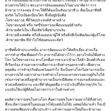
อาจารย์ของผมเกี่ยวกับการค้าขายและการลงทุนว่าทําอย่างไรให้เป็น
ทางธรรมได้บ้าง พระอาจารย์ของผมตอบไว้อย่างน่าคิดว่า การ
ค้าขาย การลงทุน ถ้าจะให้ดีก็ต้องเป็นสัมมาอาชีวะ คือเป็นอาชีพที่
สุจริต ไม่ไปเบียดเบียนใคร ซึ่งมีอยู่5ข้อคือ
-ไม่ขายอาวุธ ที่มีวัตถุประสงค์ทําลายล้าง
-ไม่ขายมนุษย์ หรือ กดขี่ข่มทารุณเพื่อนมนุษย์ด้วยกัน
-ค้าขายสัตว์เป็น เลี้ยงสัตว์เพื่อฆ่าแรกเงิน
-ค้าขายสิ่งเสพติด หรือสิ่งมอมเมาผู้ใช้ หรือสิ่งที่เป็นพิษภัยแก่ผู้บริโภค
-ค้าขายยาพิษ ที่นําไปใช้ต่อคนและสัตว์
อาชีพทั้งห้าประเภทนั้น อาจารย์ผมแนะนําให้หลีกเลี่ยง ส่วนเรื่อ
งการทําอาชีพเพื่อผลกําไร อาจารย์ได้กล่าวไว้ว่า อย่างไรมันก็คือทาง
ลก ไม่ใช่ทางธรรม ทางโลกคือการหาเอาเข้ามาใส่ตัว มีแต่ตัวกิเลส
ที่เรียกร้อง ส่วนทางธรรมคือการเอาสิ่งต่างๆออกจากตัว เพื่อความ
หลุดพ้น การทําธุรกิจต้องหวังผลกําไร จึงเป็นทางโลกไม่สามารถเป็น
ทางธรรมได้ แต่เราสามารถทําทางโลกและทางธรรมควบคู่กันไปได้
เช่นการช่วยเหลือลูกค้าบางรายเป็นกรณีพิเศษ การอบรมสั่งสอนและ
ช่วยเหลือพนักงาน และที่สําคัญสุดคือ การนําเงินที่ได้จากธุรกิจ ไป
บ่งปันให้แก่ผู้ที่ด้อยโอกาสกว่าเราในด้านต่างๆ
ผมคิดว่าความสุขในทางโลก คือความสุขในความอยากได้สิ่งต่างๆ
ซึ่งจะมีความทุกข์ในตอนอยากได้(แต่ยังไม่ได้) แต่พอได้มาแล้ว ก็จะมี
ความสุขเพียงประเดี๋ยวประด๋าว แล้วความอยากใหม่ก็จะเข้ามาจูง