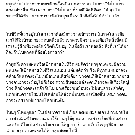
จมูกท่านไปหาความทุกข์อีกครั้งหนึ่ง แต่ความสุขในการให้นั้นแตก
ต่างอย่างสิ้นเชิง เพราะการให้นั้น สุขตั้งแต่มีจิตที่คิดจะให้ สุขใน
ขณะที่ได้ทํา และสามารถอิ่มในสุขเมื่อระลึกถึงสิ่งที่ได้ทําไปแล้ว
นชีวิตที่เราอยู่ในโลก เราก็ต้องมีการวางเป้าหมายในทางโลก เมื่อ
เราได้ถึงเป้าหมายระดับหนึ่งแล้ว เราควรมีความพอเพียงในสิ่งที่ตนมี
เราจะรู้สึกเพียงพอในชีวิตที่เป็นอยู่ ในเมื่อถ้าเราพอแล้ว สิ่งที่เราได้มา
ก็จะล้นไปหาคนที่ด้อยโอกาสกว่า
ถ้าพูดถึงความฝันหรือเป้าหมายในชีวิต ผมคิดว่าทุกๆคนคงจะมีความ
ฝันและมีเป้าหมายในชีวิตแน่นอน แต่ผมคิดว่าเรื่องที่ทุกคนฝันอาจจะ
คล้ายกันแต่คงจะไม่เหมือนกันเสียทีเดียว บางคนก็มีเป้าหมายมากมา
บางคนอาจจะมีอยู่ไม่กี่เรื่อง ความฝันของแต่ละคนก็อาจจะมีเรื่องใหญ่
บ้างเล็กบ้างคละเคล้ากันไป บางเรื่องก็เหมือนจะไม่เป็นสาระสําคัญ
ต่ก็เป็นความใฝ่ฝันให้เหมือนให้ชีวิตนี้มันสมบูรณ์ยิ่งขึ้น เช่นบางคน
อาจจะอยากเที่ยวรอบโลกเป็นต้น
ไหนๆก็ไหนๆแล้ว ในเมื่อบทความนี้เป็นของผม ผมขอเอาเป้าหมายใน
การดําเนินชีวิตของผมมาให้ท่านๆได้ดู แต่เอาเฉพาะเรื่องที่เป็นสาระ
นะครับ ที่ไม่เป็นสาระไม่เอามาให้ดู ฮา. ถ้าเอาเรื่องใหญ่ๆที่มีสาระ
นํามาสรุปรวมคงจะได้ห้ากลุ่มดังต่อไปนี้