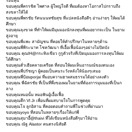
ร่อนหุ้น
ขอบคุณพี่ครรชิต ไพศาล ผู้ใหญ่ใจดี ที่ผมต้องหาโอกาสไปกราบถึง
สงขลาให้ได้
ขอบคุณพี่พรชัย รัตนนนทชัยสุข ที่แปลหนังสือดีๆ อ่านง่ายๆ ให้ผมได้
ศึกษา
ขอบคุณลุงขวด ที่ทําให้ผมมีมุมมองนักลงทุนที่ผมอยากจะเป็น ในยาม
สูงอายุ
ขอบคุณพี่แพะ สามัญชน ที่คอยให้คําปรึกษาในหลายๆด้าน
ขอบคุณพี่พีระนาท โชควัฒนา ที่เอื้อเฟื้อน้องๆอย่างไม่ปิดบัง
ขอบคุณ คุณIH@กระทิงเขียว กูรูตัวจริงที่เปิดมุมมองการลงทุนให้ผม
ได้ศึกษา
ขอบคุณตั่วเฮียคลายเครียด ที่สอนให้ผมเห็นอารมณ์ของตนเอง
ขอบคุณพี่ปรัชญา ผู้คอยเป็นคนระวังหลังให้น้องๆเสมอ
ขอบคุณพี่ป้อมporjai ที่มอบความฮาผสมธรรมได้อย่างลงตัว
ขอบคุณ พี่ฉัตรชัย ที่เป็นที่พึ่งของผมในยามที่ต้องการมุมมองที่เป็นก
ลาง
ขอบคุณหมอนั้ม หมอฟันผู้เอื้อเฟื้อ
ขอบคุณตึก VI.Jr เพื่อนที่ผมสบายใจในการพูดคุ
ขอบคุณโจ ลูกอิสาน ที่คอยตอบคําถามพี่ในช่วงที่ผ่านมา
ขอบคุณyoyo ที่สอนในหลายๆเรื่องให้แก่พี่
ขอบคุณสุมาอี้@thaivi ที่ได้เขียนหนังสือดีๆมาให้อ่าน
ขอบคุณ ณัฐ Alastor คนตรงนิสัยดี