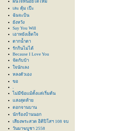
ฝืนใจหน่อยได้ไหม
เละ ตุ้ม เป๊ะ
ฉันจะบิน
ังหวัง
Say You Will
เอาหยังเฮ็ดใจ
ตากน้ำตา
รักกินไม่ได้
Because I Love You
จัดกับป๋า
จนักเลง
หลงตัวเอง
ขอ
.
ไม่มีข้อแม้ตั้งแต่เริ่มต้น
สงสุดท้า
ดอกจานบาน
นักร้องบ้านนอก
เสียงพระสวด อิติปิโสฯ 108 จบ
วันมาฆบูชา 2558