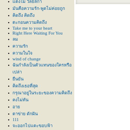
ตงโม วัลย์ลิกา
มันคือความรัก-พูดไม่ค่อยถูก
คิดถึง คิดถึง
ตะกอนความคิดถึง
Take me to your heart
Right Here Waiting For You
ลม
ความรัก
ความในใจ
wind of change
ฉันกำลังเป็นตัวแทนของใครหรือ
เปล่า
ืนยัน
คิดถึงเธอที่สุด
กรุณาอยู่ในระยะของความคิดถึง
คงไม่ทัน
อา
ตาข่าย ดักฝัน
111
จะออกไปแตะขอบฟ้า