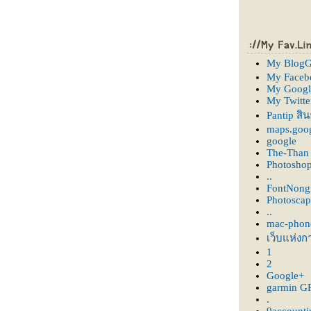
My BlogG
My Faceb
My Googl
My Twitte
Pantip สิ
maps.goog
google
The-Than
Photosho
..
FontNon
Photoscap
..
mac-phon
เว็บแห่งก
1
2
Google+
garmin G
.