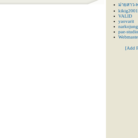
ม่ายสาว-พ
kikig2001
VALID
yaovarit
narkojung
pae-studi
Webmaste
[Add P