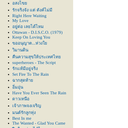
อสงไข
รักจริงจัง แต่ ตังค์ไม่มี
Right Here Waiting
My Love
อยู่ต่อ เลยได้ไหม
Ottawan - D.I.S.C.O. (1979)
Keep On Loving You
ขออนุญาต...ห่วง
วิมานดิน
คืนความสุขให้ประเทศไท
superheroes - The Script
รักแท้มีอยู่จริง
Set Fire To The Rain
ฉากสุดท้า
อิ่มอุ่น
Have You Ever Seen The Rain
ดาวเหนือ
เจ้าภาพจงเจริญ
มนต์รักลูกทุ่ง
Best In me
The Wanted - Glad You Came