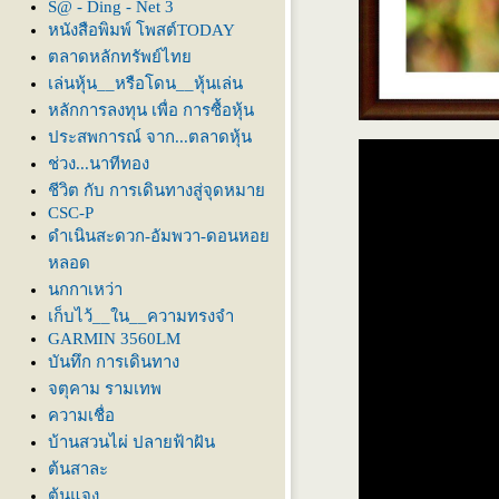
S@ - Ding - Net 3
หนังสือพิมพ์ โพสต์TODAY
ตลาดหลักทรัพย์ไท
เล่นหุ้น__หรือโดน__หุ้นเล่น
หลักการลงทุน เพื่อ การซื้อหุ้น
ประสพการณ์ จาก...ตลาดหุ้น
ช่วง...นาทีทอง
ชีวิต กับ การเดินทางสู่จุดหมา
CSC-P
ดำเนินสะดวก-อัมพวา-ดอนหอ
หลอด
นกกาเหว่า
เก็บไว้__ใน__ความทรงจำ
GARMIN 3560LM
บันทึก การเดินทาง
จตุคาม รามเทพ
ความเชื่อ
บ้านสวนไผ่ ปลายฟ้าฝัน
ต้นสาละ
ต้นแจง