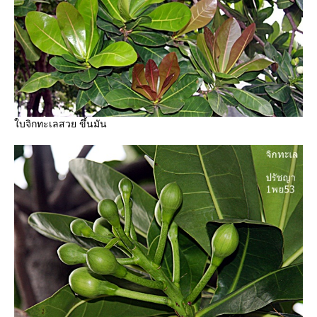
บจิกทะเลสวย ขึ้นมัน