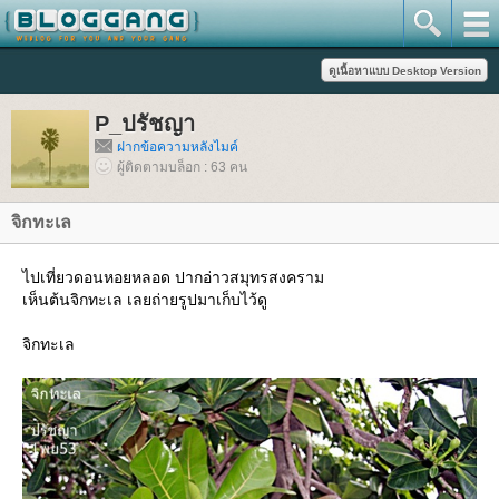
P_ปรัชญา
ฝากข้อความหลังไมค์
ผู้ติดตามบล็อก : 63 คน
จิกทะเล
ไปเที่ยวดอนหอยหลอด ปากอ่าวสมุทรสงคราม
เห็นต้นจิกทะเล เลยถ่ายรูปมาเก็บไว้ดู
จิกทะเล