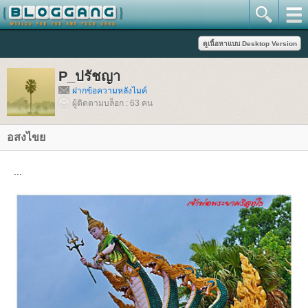
P_ปรัชญา
ฝากข้อความหลังไมค์
ผู้ติดตามบล็อก : 63 คน
อสงไข
...