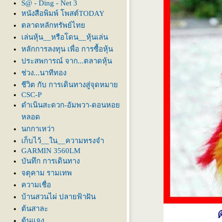
S@ - Ding - Net 3
หนังสือพิมพ์ โพสต์TODAY
ตลาดหลักทรัพย์ไท
เล่นหุ้น__หรือโดน__หุ้นเล่น
หลักการลงทุน เพื่อ การซื้อหุ้น
ประสพการณ์ จาก...ตลาดหุ้น
ช่วง...นาทีทอง
ชีวิต กับ การเดินทางสู่จุดหมา
CSC-P
ดำเนินสะดวก-อัมพวา-ดอนหอ
หลอด
นกกาเหว่า
เก็บไว้__ใน__ความทรงจำ
GARMIN 3560LM
บันทึก การเดินทาง
จตุคาม รามเทพ
ความเชื่อ
บ้านสวนไผ่ ปลายฟ้าฝัน
ต้นสาละ
ต้นแจง