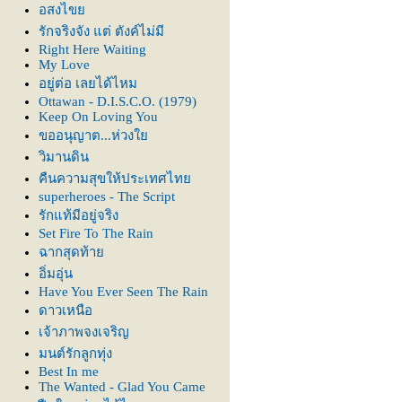
อสงไข
รักจริงจัง แต่ ตังค์ไม่มี
Right Here Waiting
My Love
อยู่ต่อ เลยได้ไหม
Ottawan - D.I.S.C.O. (1979)
Keep On Loving You
ขออนุญาต...ห่วง
วิมานดิน
คืนความสุขให้ประเทศไท
superheroes - The Script
รักแท้มีอยู่จริง
Set Fire To The Rain
ฉากสุดท้า
อิ่มอุ่น
Have You Ever Seen The Rain
ดาวเหนือ
เจ้าภาพจงเจริญ
มนต์รักลูกทุ่ง
Best In me
The Wanted - Glad You Came