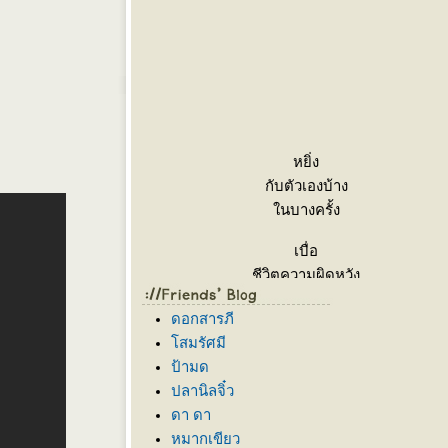
หยิ่ง
กับตัวเองบ้าง
นบางครั้ง
เบื่อ
ชีวิตความผิดหวัง
นบางหน
ดอกสารภี
เกลียด
สมรัศมี
ความไม่จริงใจ
ป้ามด
นบางคน
ปลานิลจิ๋ว
ดา ดา
อมทน
หมากเขียว
คนหยามเหยียดได้