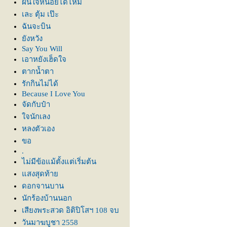
ฝืนใจหน่อยได้ไหม
เละ ตุ้ม เป๊ะ
ฉันจะบิน
ังหวัง
Say You Will
เอาหยังเฮ็ดใจ
ตากน้ำตา
รักกินไม่ได้
Because I Love You
จัดกับป๋า
จนักเลง
หลงตัวเอง
ขอ
.
ไม่มีข้อแม้ตั้งแต่เริ่มต้น
สงสุดท้า
ดอกจานบาน
นักร้องบ้านนอก
เสียงพระสวด อิติปิโสฯ 108 จบ
วันมาฆบูชา 2558