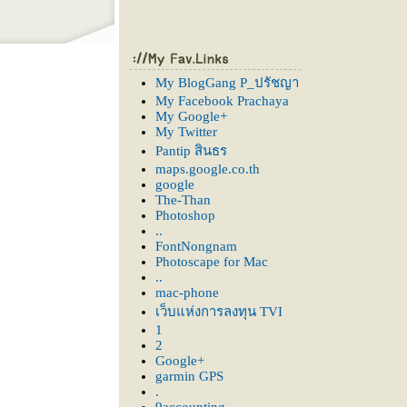
My BlogGang P_ปรัชญา
My Facebook Prachaya
My Google+
My Twitter
Pantip สินธร
maps.google.co.th
google
The-Than
Photoshop
..
FontNongnam
Photoscape for Mac
..
mac-phone
เว็บแห่งการลงทุน TVI
1
2
Google+
garmin GPS
.