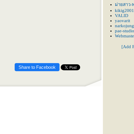
ม่ายสาว-พ
kikig2001
VALID
yaovarit
narkojung
pae-studi
Webmaste
[Add P
Share to Facebook