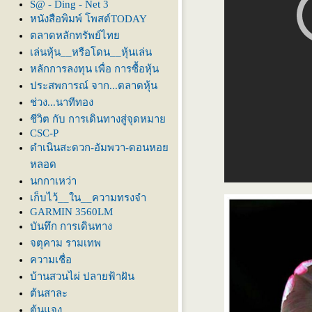
S@ - Ding - Net 3
หนังสือพิมพ์ โพสต์TODAY
ตลาดหลักทรัพย์ไท
เล่นหุ้น__หรือโดน__หุ้นเล่น
หลักการลงทุน เพื่อ การซื้อหุ้น
ประสพการณ์ จาก...ตลาดหุ้น
ช่วง...นาทีทอง
ชีวิต กับ การเดินทางสู่จุดหมา
CSC-P
ดำเนินสะดวก-อัมพวา-ดอนหอ
หลอด
นกกาเหว่า
เก็บไว้__ใน__ความทรงจำ
GARMIN 3560LM
บันทึก การเดินทาง
จตุคาม รามเทพ
ความเชื่อ
บ้านสวนไผ่ ปลายฟ้าฝัน
ต้นสาละ
ต้นแจง