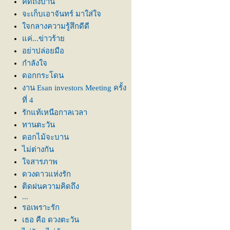
คิดถึงบ้าน
จะเก็บเอาจันทร์ มาใส่ใจ
จกลางความรู้สึกดีดี
ค่...ข่าวร้า
อย่าปล่อยมือ
กำลังใจ
ดอกกระโดน
งาน Esan investors Meeting ครั้ง
ที่ 4
รักแท้เหนือกาลเวลา
ทานตะวัน
ดอกไม้จะบาน
ไม่ต่างกัน
จสารภาพ
ดวงดาวแห่งรัก
ติดฝนความคิดถึง
...
รอเพราะรัก
เธอ คือ ดวงตะวัน