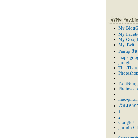
My BlogG
My Faceb
My Googl
My Twitte
Pantip สิ
maps.goog
google
The-Than
Photosho
..
FontNon
Photoscap
..
mac-phon
เว็บแห่งก
1
2
Google+
garmin G
.