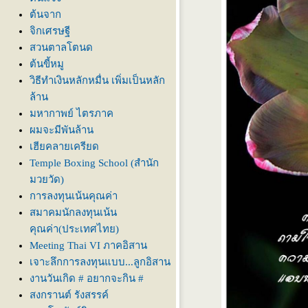
ต้นจาก
จิกเศรษฐี
สวนตาลโตนด
ต้นขี้หมู
วิธีทำเงินหลักหมื่น เพิ่มเป็นหลัก
ล้าน
มหากาพย์ ไตรภาค
ผมจะมีพันล้าน
เฮียคลายเครียด
Temple Boxing School (สำนัก
มวยวัด)
การลงทุนเน้นคุณค่า
สมาคมนักลงทุนเน้น
คุณค่า(ประเทศไทย)
Meeting Thai VI ภาคอิสาน
เจาะลึกการลงทุนแบบ...ลูกอิสาน
งานวันเกิด # อยากจะกิน #
สงกรานต์ รังสรรค์