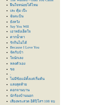
The Wanted - Glad You Came
ฝืนใจหน่อยได้ไหม
เละ ตุ้ม เป๊ะ
ฉันจะบิน
ังหวัง
Say You Will
เอาหยังเฮ็ดใจ
ตากน้ำตา
รักกินไม่ได้
Because I Love You
จัดกับป๋า
จนักเลง
หลงตัวเอง
ขอ
.
ไม่มีข้อแม้ตั้งแต่เริ่มต้น
สงสุดท้า
ดอกจานบาน
นักร้องบ้านนอก
เสียงพระสวด อิติปิโสฯ 108 จบ