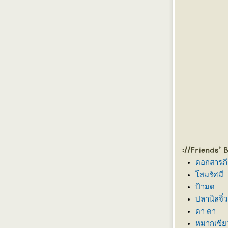
ดอกสารภี
สมรัศมี
ป้ามด
ปลานิลจิ๋ว
ดา ดา
หมากเขีย