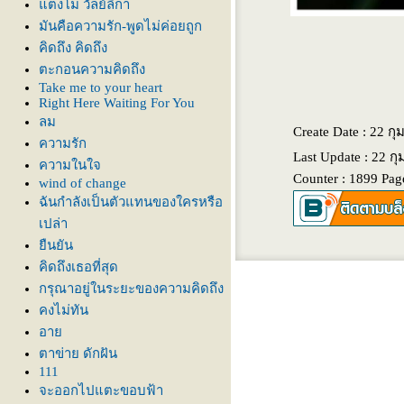
ตงโม วัลย์ลิกา
มันคือความรัก-พูดไม่ค่อยถูก
คิดถึง คิดถึง
ตะกอนความคิดถึง
Take me to your heart
Right Here Waiting For You
ลม
Create Date : 22 กุ
ความรัก
Last Update : 22 ก
ความในใจ
Counter : 1899 Pag
wind of change
ฉันกำลังเป็นตัวแทนของใครหรือ
เปล่า
ืนยัน
คิดถึงเธอที่สุด
กรุณาอยู่ในระยะของความคิดถึง
คงไม่ทัน
อา
ตาข่าย ดักฝัน
111
จะออกไปแตะขอบฟ้า