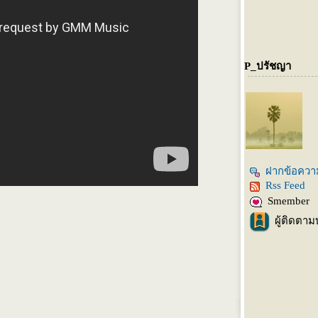
P_ปรัชญา
ฝากข้อควา
Rss Feed
Smember
ผู้ติดตาม