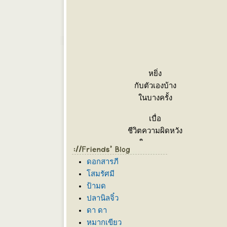
หยิ่ง
กับตัวเองบ้าง
นบางครั้ง
เบื่อ
ชีวิตความผิดหวัง
นบางหน
เกลียด
ดอกสารภี
ความไม่จริงใจ
สมรัศมี
นบางคน
ป้ามด
ปลานิลจิ๋ว
อมทน
ดา ดา
คนหยามเหยียดได้
หมากเขียว