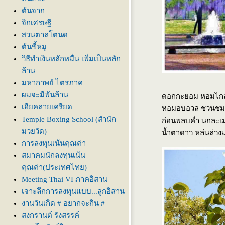
ต้นจาก
จิกเศรษฐี
สวนตาลโตนด
ต้นขี้หมู
วิธีทำเงินหลักหมื่น เพิ่มเป็นหลัก
ล้าน
มหากาพย์ ไตรภาค
ผมจะมีพันล้าน
ดอกกะยอม หอมไกล
เฮียคลายเครียด
หอมอบอวล ชวนชม
Temple Boxing School (สำนัก
ก่อนพลบค่ำ นกละเ
มวยวัด)
น้ำตาดาว หล่นล่วง
การลงทุนเน้นคุณค่า
สมาคมนักลงทุนเน้น
คุณค่า(ประเทศไทย)
Meeting Thai VI ภาคอิสาน
เจาะลึกการลงทุนแบบ...ลูกอิสาน
งานวันเกิด # อยากจะกิน #
สงกรานต์ รังสรรค์