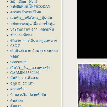
S@ - Ding - Net 3
หนังสือพิมพ์ โพสต์TODAY
ตลาดหลักทรัพย์ไท
เล่นหุ้น__หรือโดน__หุ้นเล่น
หลักการลงทุน เพื่อ การซื้อหุ้น
ประสพการณ์ จาก...ตลาดหุ้น
ช่วง...นาทีทอง
ชีวิต กับ การเดินทางสู่จุดหมา
CSC-P
ดำเนินสะดวก-อัมพวา-ดอนหอ
หลอด
นกกาเหว่า
เก็บไว้__ใน__ความทรงจำ
GARMIN 3560LM
บันทึก การเดินทาง
จตุคาม รามเทพ
ความเชื่อ
บ้านสวนไผ่ ปลายฟ้าฝัน
ต้นสาละ
ต้นแจง