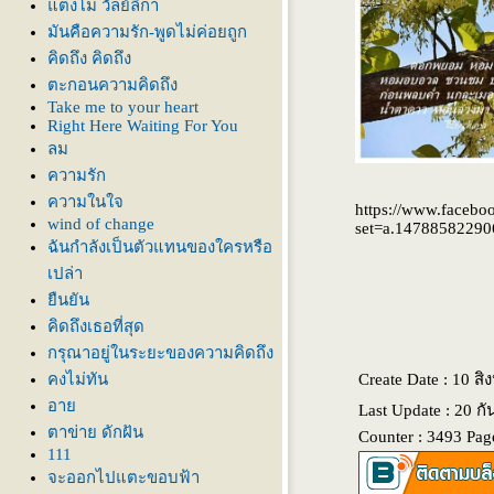
ตงโม วัลย์ลิกา
มันคือความรัก-พูดไม่ค่อยถูก
คิดถึง คิดถึง
ตะกอนความคิดถึง
Take me to your heart
Right Here Waiting For You
ลม
ความรัก
ความในใจ
https://www.facebo
wind of change
set=a.1478858229
ฉันกำลังเป็นตัวแทนของใครหรือ
เปล่า
ืนยัน
คิดถึงเธอที่สุด
กรุณาอยู่ในระยะของความคิดถึง
คงไม่ทัน
Create Date : 10 ส
อา
Last Update : 20 ก
ตาข่าย ดักฝัน
Counter : 3493 Pag
111
จะออกไปแตะขอบฟ้า