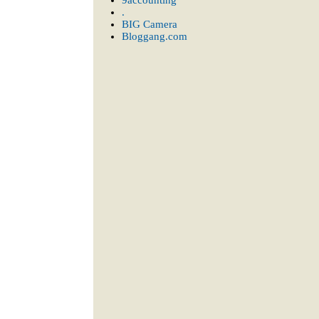
9accounting
.
BIG Camera
Bloggang.com