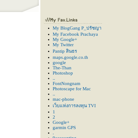
My BlogGang P_ปรัชญา
My Facebook Prachaya
My Google+
My Twitter
Pantip สินธร
maps.google.co.th
google
The-Than
Photoshop
..
FontNongnam
Photoscape for Mac
..
mac-phone
เว็บแห่งการลงทุน TVI
1
2
Google+
garmin GPS
.