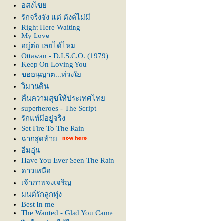
อสงไข
รักจริงจัง แต่ ตังค์ไม่มี
Right Here Waiting
My Love
อยู่ต่อ เลยได้ไหม
Ottawan - D.I.S.C.O. (1979)
Keep On Loving You
ขออนุญาต...ห่วง
วิมานดิน
คืนความสุขให้ประเทศไท
superheroes - The Script
รักแท้มีอยู่จริง
Set Fire To The Rain
ฉากสุดท้า
อิ่มอุ่น
Have You Ever Seen The Rain
ดาวเหนือ
เจ้าภาพจงเจริญ
มนต์รักลูกทุ่ง
Best In me
The Wanted - Glad You Came