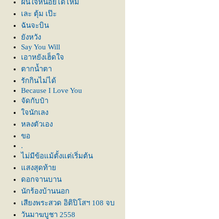
ฝืนใจหน่อยได้ไหม
เละ ตุ้ม เป๊ะ
ฉันจะบิน
ังหวัง
Say You Will
เอาหยังเฮ็ดใจ
ตากน้ำตา
รักกินไม่ได้
Because I Love You
จัดกับป๋า
จนักเลง
หลงตัวเอง
ขอ
.
ไม่มีข้อแม้ตั้งแต่เริ่มต้น
สงสุดท้า
ดอกจานบาน
นักร้องบ้านนอก
เสียงพระสวด อิติปิโสฯ 108 จบ
วันมาฆบูชา 2558