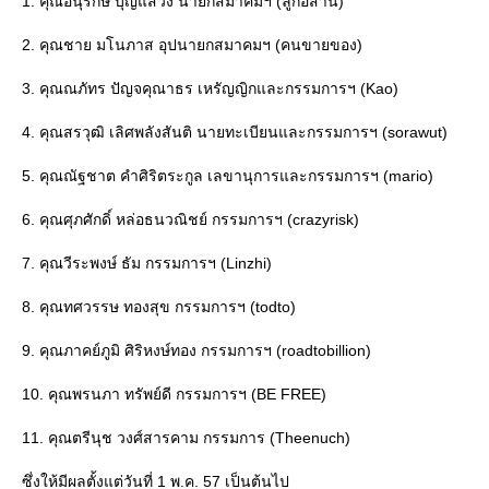
1. คุณอนุรักษ์ บุญแสวง นายกสมาคมฯ (ลูกอิสาน)
2. คุณชาย มโนภาส อุปนายกสมาคมฯ (คนขายของ)
3. คุณณภัทร ปัญจคุณาธร เหรัญญิกและกรรมการฯ (Kao)
4. คุณสรวุฒิ เลิศพลังสันติ นายทะเบียนและกรรมการฯ (sorawut)
5. คุณณัฐชาต คำศิริตระกูล เลขานุการและกรรมการฯ (mario)
6. คุณศุภศักดิ์ หล่อธนวณิชย์ กรรมการฯ (crazyrisk)
7. คุณวีระพงษ์ ธัม กรรมการฯ (Linzhi)
8. คุณทศวรรษ ทองสุข กรรมการฯ (todto)
9. คุณภาคย์ภูมิ ศิริหงษ์ทอง กรรมการฯ (roadtobillion)
10. คุณพรนภา ทรัพย์ดี กรรมการฯ (BE FREE)
11. คุณตรีนุช วงศ์สารคาม กรรมการ (Theenuch)
ซึ่งให้มีผลตั้งแต่วันที่ 1 พ.ค. 57 เป็นต้นไป