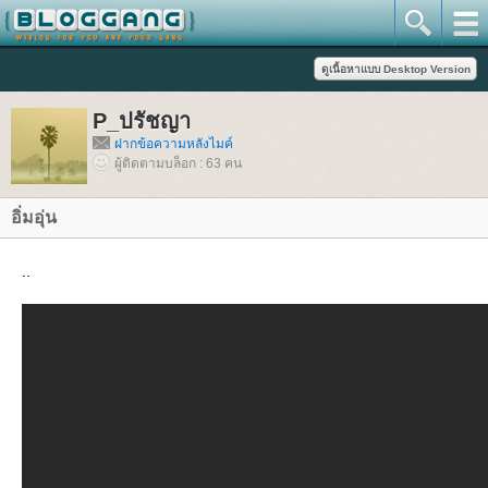
P_ปรัชญา
ฝากข้อความหลังไมค์
ผู้ติดตามบล็อก : 63 คน
อิ่มอุ่น
..