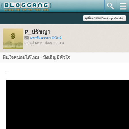
P_ปรัชญา
ฝากข้อความหลังไมค์
ผู้ติดตามบล็อก : 63 คน
ฝืนใจหน่อยได้ไหม - บังเอิญมีหัวใจ
...