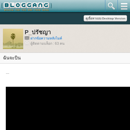
P_ปรัชญา
ฝากข้อความหลังไมค์
ผู้ติดตามบล็อก : 63 คน
ฉันจะบิน
...