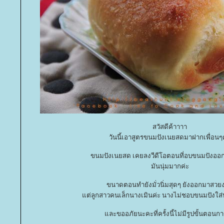
สวัสดีค้าาาา
วันนี้เอาสูตรขนมปังเนยสดมาฝากเพื่อนๆ
ขนมปังเนยสด เคยลงวีดีโอตอนที่อบขนมปังออ
มันนุ่มมากค่ะ
ขนาดตอนทำยังมั่วนิ่มสุดๆ ยังออกมาสวย
ต่ลูกสาวคนเล็กนางเมินค่ะ นางไม่ชอบขนมปังใส่
ละขออภัยนะคะที่ครั้งนี้ไม่มีรูปขั้นตอนก