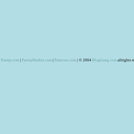
Pantip.com
|
PantipMarket.com
|
Pantown.com
| © 2004
BlogGang.com
allrights 