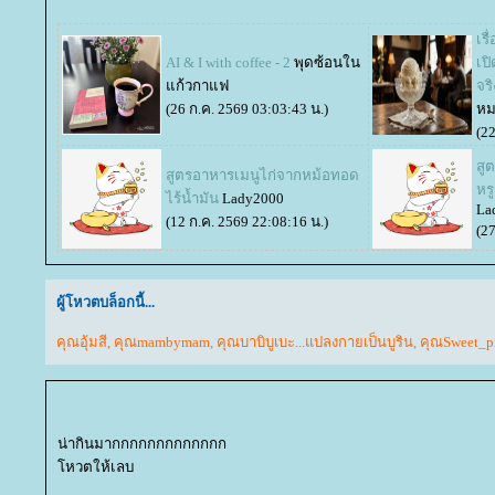
เร
AI & I with coffee - 2
พุดซ้อนใน
เป
ก้วกาแฟ
จร
(26 ก.ค. 2569 03:03:43 น.)
หม
(22
สู
สูตรอาหารเมนูไก่จากหม้อทอด
หร
ไร้น้ำมัน
Lady2000
La
(12 ก.ค. 2569 22:08:16 น.)
(27
ผู้โหวตบล็อกนี้...
คุณอุ้มสี
,
คุณmambymam
,
คุณบาบิบูเบะ...แปลงกายเป็นบูริน
,
คุณSweet_pi
น่ากินมากกกกกกกกกกกกก
หวตให้เลบ