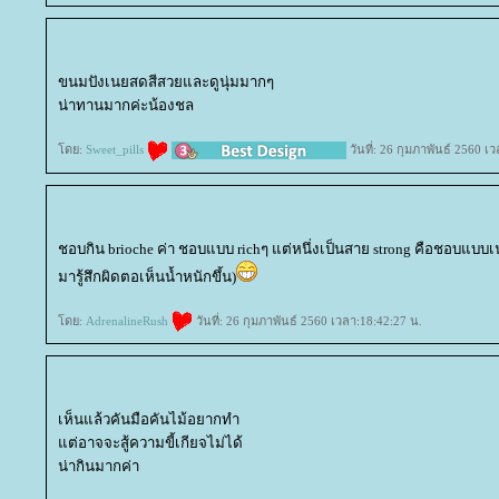
ขนมปังเนยสดสีสวยและดูนุ่มมากๆ
น่าทานมากค่ะน้องชล
ดย:
Sweet_pills
วันที่: 26 กุมภาพันธ์ 2560 เ
ชอบกิน brioche ค่า ชอบแบบ richๆ แต่หนึ่งเป็นสาย strong คือชอบแบบเ
มารู้สึกผิดตอเห็นน้ำหนักขึ้น)
ดย:
AdrenalineRush
วันที่: 26 กุมภาพันธ์ 2560 เวลา:18:42:27 น.
เห็นแล้วคันมือคันไม้อยากทำ
ต่อาจจะสู้ความขี้เกียจไม่ได้
น่ากินมากค่า