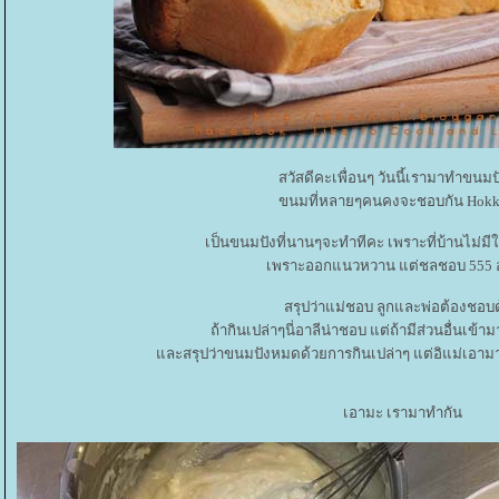
สวัสดีคะเพื่อนๆ วันนี้เรามาทำขนมป
ขนมที่หลายๆคนคงจะชอบกัน Hokk
เป็นขนมปังที่นานๆจะทำทีคะ เพราะที่บ้านไม่มี
เพราะออกแนวหวาน แต่ชลชอบ 555 อ
สรุปว่าแม่ชอบ ลูกและพ่อต้องชอ
ถ้ากินเปล่าๆนี่อาลีน่าชอบ แต่ถ้ามีส่วนอื่นเข้
ละสรุปว่าขนมปังหมดด้วยการกินเปล่าๆ แต่อิแม่เอามาทำโ
เอามะ เรามาทำกัน