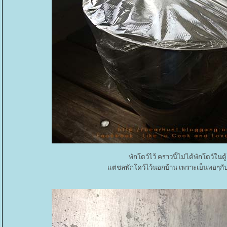
พักโดว์ไว้ คราวนี้ไม่ได้พักโดว์ในตู้
ต่ชลพักโดว์ไว้นอกบ้าน เพราะเย็นพอๆกับต