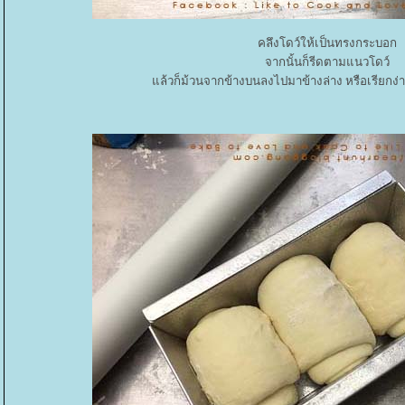
คลึงโดว์ให้เป็นทรงกระบอก
จากนั้นก็รีดตามแนวโดว์
ล้วก็ม้วนจากข้างบนลงไปมาข้างล่าง หรือเรียกง่า