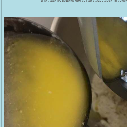
นำส่วนผสมของยีสต์เทลงไปในส่วนของแป้งสาลี เปิดเคร