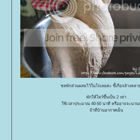
ชลพักส่วนผสมไว้ในโถเลยค่ะ ขี้เกียจล้างหลา
พักให้โดว์ขึ้นเป็น 2 เท่า
ช้เวลาประมาณ 40-50 นาที หรืออาจจะนานกว
ถ้าที่บ้านอากาศเย็น