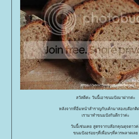
สวัสดีค่ะ วันนี้เอาขนมปังมาฝากค่ะ
หลังจากที่อิ่มหนำสำราญกับเค้กมาสองบล๊อกติด
เรามาทำขนมปังกันดีกว่าค่ะ
วันนี้เช่นเคย สูตรจากบล๊อกคุณดุจดาวค่
ขนมปังอร่อยๆที่เพื่อนๆที่ควรพลาดเล