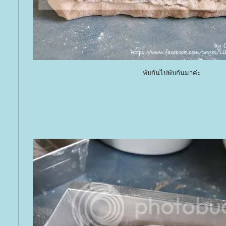
พับกันไปพับกันมาค่ะ