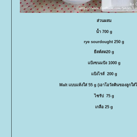
ส่วนผสม
น้ำ 700 g
rye sourdought
250 g
ีสต์สด
20 g
เเป้งขนมปัง
1000 g
เเป้งไรส์
200 g
Malt เเบบเเห้งใส่ 55 g (เอาโอวัลตินของลูกใส
ไซรัป
75 g
เกลือ
25 g