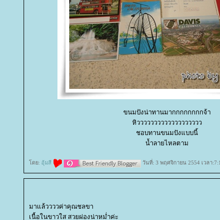
ขนมปังน่าทานมากกกกกกกกจ้า
หิววววววววววววววววววว
ชอบทานขนมปังแบบนี้
น้ำลายไหลตาม
ดย:
อุ้มสี
วันที่: 3 พฤศจิกายน 2554 เวลา:7:
มาแล้ววววค่าคุณชลขา
เนื้อในขาวใส สวยผ่องน่าหม่ำค่ะ