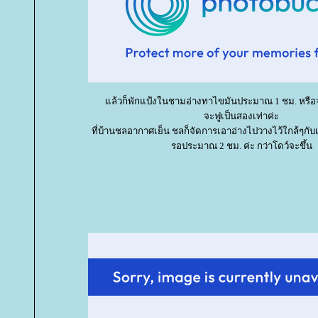
ล้วก็พักแป้งในชามอ่างทาไขมันประมาณ 1 ชม. หรือจน
จะฟูเป็นสองเท่าค่ะ
ที่บ้านชลอากาศเย็น ชลก็จัดการเอาอ่างไปวางไว้ใกล้ๆกับ
รอประมาณ 2 ชม. ค่ะ กว่าโดว์จะขึ้น