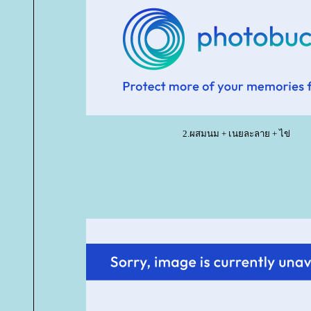
2.ผสมนม + เนยละลาย + ไข่