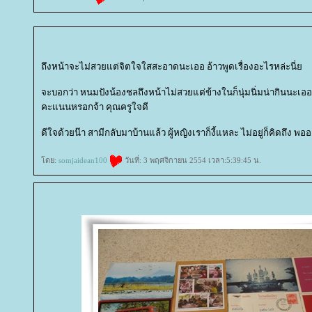
ถึงหน้าจะไม่สวยแต่จิตใจใสสะอาดนะเออ อ้าวพูดเรื่องอะไรหล่ะนี่
จะบอกว่า หนมปังน้องชลถึงหน้าไม่สวยแต่ข้างในก็นุ่มนิ่มน่ากินนะเออ แ
คะแนนหรอกจ้า คุณครูใจดี
ดีใจด้วยน๊า สามีกลับมาบ้านแล้ว ผู้หญิงเราก็งี้แหละ ไม่อยู่ก็คิดถึง พออ
ดย:
somjaidean100
วันที่: 3 พฤศจิกายน 2554 เวลา:5:39:45 น.