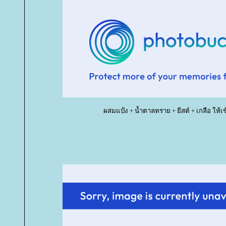
ผสมแป้ง + น้ำตาลทราย + ยีสต์ + เกลือ ให้เข