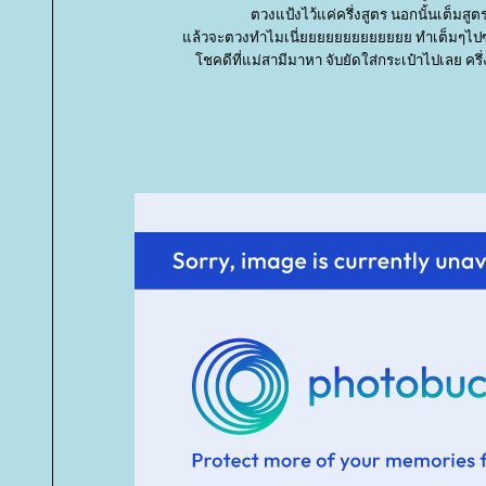
ตวงแป้งไว้แค่ครึ่งสูตร นอกนั้นเต็มสูต
ล้วจะตวงทำไมเนี่ยยยยยยยยยยยยย ทำเต็มๆไปซะก็
ชคดีที่แม่สามีมาหา จับยัดใส่กระเป๋าไปเลย ครึ่