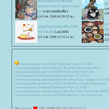
ร้านเจ๊เรืองอาหารตามสั่ง
รี
ตลาดบางเลน ร้านอาหารราคา
cyb
ถูก
นายแว่นขยันเที่ยว
(18
(24 ก.ค. 2569 00:59:25 น.)
สาร
ซนด์วิชสไตล์อเมริกัน ไส้จัด
มี
หนักจัดเต็ม
Lady2000
วก
(11 ก.ค. 2569 22:15:21 น.)
(23
//www.manypost.com/board/?infoboard=topic.12.1106.1
//www.bigshopping.com/classified/-s-Best-buy-Steve-Jobs-43071/
//www.plaza24hour.com/view/45518/#s-Best-buy-Steve-Jobs
//www.manypost.com/board/?infoboard=topic.12.1103.1
//www.bigshopping.com/classified/-s-Best-buy-Crazy--Stupid--Love-43
//www.plaza24hour.com/view/45515/#s-Best-buy-Crazy-Stupid-Love
//www.manypost.com/board/?infoboard=topic.12.1104.1
//www.bigshopping.com/classified/-s-Best-buy-The-Tree-of-Life-43070
//www.plaza24hour.com/view/45516/#s-Best-buy-The-Tree-of-Life
ดย:
maramba1
วันที่: 3 พฤศจิกายน 2554 เวลา:3:31:57 น.