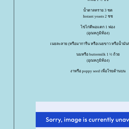
น้ำตาลทราย 3 ชต
Instant yeasts 2 ชช
ไข่ไก่ตีพอแตก 1 ฟอง
(อุณหภูมิห้อง)
เนยละลาย (หรือมาการีน หรือเนยขาว หรือน้ำมัน
นมหรือ buttermilk 1 ½ ถ้ว
(อุณหภูมิห้อง)
งาหรือ poppy seed เพื่อโรยด้านบน