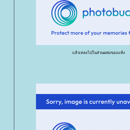
ล้วเทลงไปในส่วนผสมของแห้ง