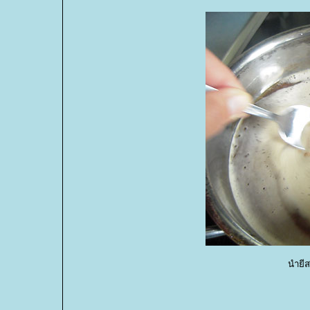
นำยีส