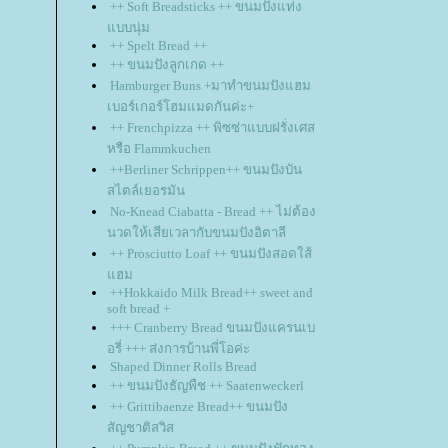
++ Soft Breadsticks ++ ขนมปังแท่ง
บบนุ่ม
++ Spelt Bread ++
++ ขนมปังลูกเกด ++
Hamburger Buns +มาทำขนมปังแฮม
เบอร์เกอร์โฮมแมดกันค่ะ+
++ Frenchpizza ++ พิซซ่าแบบฝรั่งเศส
หรือ Flammkuchen
++Berliner Schrippen++ ขนมปังบัน
สไตล์เยอรมัน
No-Knead Ciabatta - Bread ++ ไม่ต้อง
นวดให้เสียเวลากับขนมปังอิตาลี
++ Prosciutto Loaf ++ ขนมปังสอดใส้
ฮม
++Hokkaido Milk Bread++ sweet and
soft bread +
+++ Cranberry Bread ขนมปังแครนเบ
อรี่ +++ ส่งการบ้านพี่โอค่ะ
Shaped Dinner Rolls Bread
++ ขนมปังธัญพืช ++ Saatenweckerl
++ Grittibaenze Bread++ ขนมปัง
สัญชาติสวิส