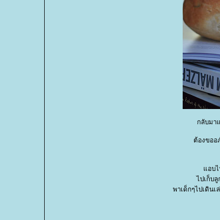
กลับมาแ
ต้องขออภ
อบไปเ
ไปเก็บลู
พาเด็กๆไปเดินเ