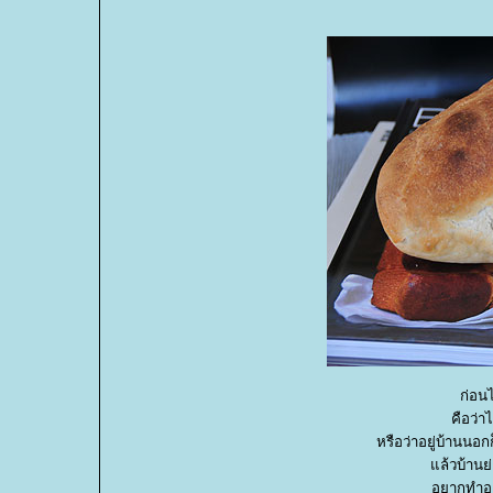
ก่อน
คือว่
หรือว่าอยู่บ้านนอก
ล้วบ้านย่า
อยากทำอะ