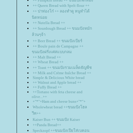
++ Pumpkin Bread ++ ขนมปังฟักทอง
++ Queen Bread with Spelt flour ++
++ ปาท่องโก๋ ++ ลองทำดู หนูทำได้
นิดหน่อ
++ Nutella Bread ++
++ Sourdough Bread ++ ขนมปังหมัก
ล้วนๆจ้า
++ Beer Bread ++ ขนมปังเบียร์
++ Boule pain de Campagne ++
ขนมปังฝรั่งเศสแบบกลม
++ Malt Bread ++
++ Wheat Bread ++
++ Toast ++ ขนมปังรวมเมล็ดธัญพืช
++ Milk and Crème fraîche Bread ++
Simple & Delicious White bread
++ Walnut and Apple bread ++
++ Fuffy Bread ++
++Tortano with feta cheese and
olive...++
+"*"+Ham and cheese buns+"*"+
Wholewheat bread ++ขนมปังโฮล
วีท++
Kaiser Bun ++ ขนมปัง Kaiser
++Panda Bread++
Speckzopf ++ขนมปังเปียใส่เบคอน