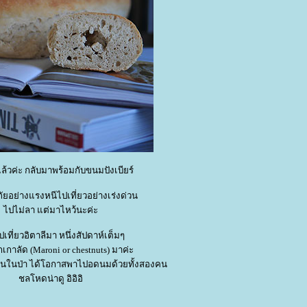
ล้วค่ะ กลับมาพร้อมกับขนมปังเบียร์
ัยอย่างแรงหนีไปเที่ยวอย่างเร่งด่วน
ไปไม่ลา แต่มาไหว้นะค่ะ
ที่ยวอิตาลีมา หนึ่งสัปดาห์เต็มๆ
กเกาลัด (Maroni or chestnuts) มาค่ะ
ล่นในป่า ได้โอกาสพาไปอดนมด้วยทั้งสองคน
ชลโหดน่าดู อิอิอิ