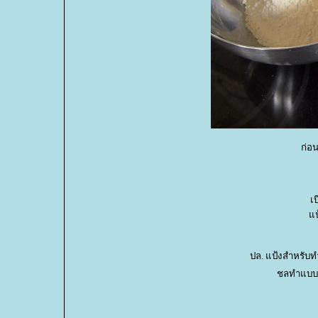
ก่อน
เ
ป้
ปล. แป้งสำหรับ
ชลทำแบบง่