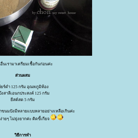
อื่นเรามาเตรียมเชื้อกันก่อนค่ะ
ส่วนผสม
บียร์ดำ 125 กรัม อุณหภูมิห้อง
งสาลีเอนกประสงค์ 125 กรัม
ีสต์สด 5 กรัม
ทำขนมปังมีหลายแบบหลายอย่างเหลือเกินค่ะ
ายๆ ไม่ยุ่งยากค่ะ ติดขี้เกียจ
วิธีการทำ