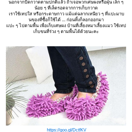
นอกจากปัดกวาดตามปกติแล้ว ถ้าเจอพวกเศษผงหรือฝุ่น เล็ก ๆ
น้อย ๆ ที่เล็ดรอดจากการเก็บกวาด
เราใช้เทปใส หรือกระดาษกาว แม้แต่ฉลากเหนียว ๆ ที่แปะมาบ
นของที่ซื้อก็ใช้ได้ ... ก่อนทิ้งก็ลอกออกมา
ปะ ๆ ไปตามพื้น เพื่อเก็บเศษผง บ้านที่เลี้ยงหมาเลี้ยงแมว ใช้เทป
เก็บขนที่ร่วง ๆ ตามพื้นได้ด้วยนะคะ
https://goo.gl/DctfKV