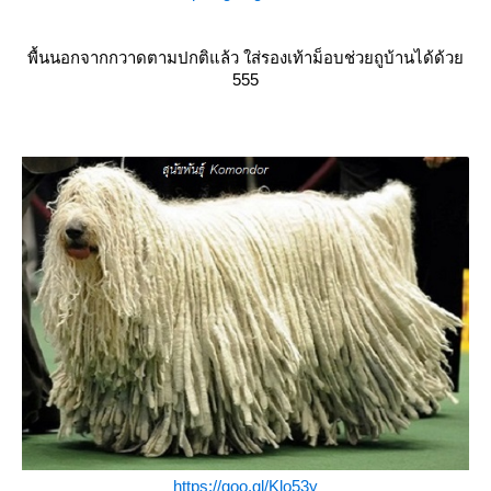
พื้นนอกจากกวาดตามปกติแล้ว ใส่รองเท้าม็อบช่วยถูบ้านได้ด้ว
555
https://goo.gl/Klo53y