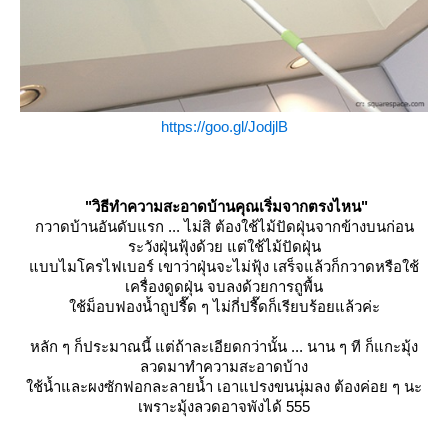
https://goo.gl/JodjlB
"วิธีทำความสะอาดบ้านคุณเริ่มจากตรงไหน"
กวาดบ้านอันดับแรก ... ไม่สิ ต้องใช้ไม้ปัดฝุ่นจากข้างบนก่อน
ระวังฝุ่นฟุ้งด้วย แต่ใช้ไม้ปัดฝุ่น
บบไมโครไฟเบอร์ เขาว่าฝุ่นจะไม่ฟุ้ง เสร็จแล้วก็กวาดหรือใช้
เครื่องดูดฝุ่น จบลงด้วยการถูพื้น
ช้ม็อบฟองน้ำถูปรื๊ด ๆ ไม่กี่ปรื๊ดก็เรียบร้อยแล้วค่ะ
หลัก ๆ ก็ประมาณนี้ แต่ถ้าละเอียดกว่านั้น ... นาน ๆ ที ก็แกะมุ้ง
ลวดมาทำความสะอาดบ้าง
ช้น้ำและผงซักฟอกละลายน้ำ เอาแปรงขนนุ่มลง ต้องค่อย ๆ นะ
เพราะมุ้งลวดอาจพังได้ 555