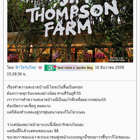
ดย:
ฟ้าใสวันใหม่
16 ธันวาคม 2559
15:28:36 น.
เรื่องทำความสะอาดบ้านนี่ ไม่จบไม่สิ้นเป็นหรอก
ต้องกวาดทุกวันแหละอย่างน้อย สามสี่วันถูที 55
เราว่าการทำความสะอาดบ้านนี่เป็นอะไรที่เหนื่อยมากเลยนะ55
ต้องปัดกวาดเช็ดถู หมดแรง
ต่ก็ต้องทำแหละอยู่รกๆฝุ่นหนาเตอะก็ไม่ไหวเนอะ
ว่าแต่น้องหมาหน้าตาแบบนี้เนี่ยน่ารักตรงไหนอ่ะ
ต่อันนี้ก็แล้วแต่คนชอบเนอะ อิอิ
ขนาดเราชอบแมว พวกแมวขนฟูๆหน้าแบนๆจมูกบี้ๆขนยาวๆชี้ๆเราก็ไม่ชอบนะ