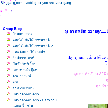
.
.
.
.
.
3
.
.
H
Bloggang.com : weblog for you and your gang
.
.
.
.
U
4
R
5
6
S
D
A
Y
Group Blog
ลุย ล่า ท้าเขียน 22 "ปลูก.....
บ้านและสวน
ดอกไม้-ต้นไม้-ธรรมชาติ 1
ดอกไม้-ต้นไม้-ธรรมชาติ 2
คคตัสและไม้อวบน้ำ
ปลูกทุกอย่างที่กินได้ แล
รักษ์ธรรมชาติ
จ
บันทึกสัตว์เลี้ยง
เพลงตามใจผู้จัด
ลุย ล่า ท้าเขียน 3 
ตามอารมณ์
ล
ศิลปะ
ลุย ล่า
อาหารการกิน
บันทึกจากก้นครัว
บันทึกจากก้นครัว - ของหวาน
ละเครื่องดื่ม