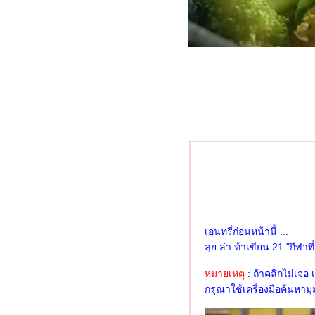
ลุย ล่า ท้าเขียน 29 "คุณคิดว่า
เรื่องเซอร์ไพรส์ที่สุดในชีวิตคุณ
คือเรื่องใด"
ลุย ล่า ท้าเขียน 28 "พูดถึง
จังหวัดที่คุณเกิด"
ลุย ล่า ท้าเขียน 27 "รีวิวอาหาร"
ลุย ล่า ท้าเขียน 26 "คุณมักจะ
ทำกิจกรรมอะไรในวันหยุด"
ลุย ล่า ท้าเขียน 25 "คุณมีวิธี
จัดการอย่างไรเมื่อมีคนเอา
เปรียบคุณ"
ลุย ล่า ท้าเขียน 24 "คุณเคยมี
ประสบการณ์เกี่ยวกับเหตุการณ์
น้ำท่วมบ้างหรือไม่"
เอนทรี่ก่อนหน้านี้ ...
ลุย ล่า ท้าเขียน 23 "ขนมหวาน
ลุย ล่า ท้าเขียน 21 "กีฬาท
สุดโปรด"
หมายเหตุ
: ถ้าคลิกไม่เจอ
ลุย ล่า ท้าเขียน 22 "ปลูก.....ไว้ที่
กรุณาใช้เครื่องมือค้นหา
บ้านได้ประโยชน์"
ลุย ล่า ท้าเขียน 21 "กีฬาที่คุณ