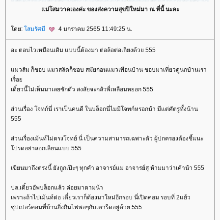
ม่โสมวาดเองค่ะ ของส่งความสุขปีใหม่มา ณ ที่นี้ นะคะ
ดย:
สมรัศมี
4 มกราคม 2565 11:49:25 น.
อะ ตอบไวเหมือนเดิม แบบนี้ต้องมา ต่อล้อต่อเถียงด้วย 555
มวส้ม ก็ชอบ แมวสลิดก็ชอบ สมัยก่อนแมวเพื่อนบ้าน ชอบมาเที่ยวดูนกบ้านเรา
เรื่อ
เดี๋ยวนี้ไม่เห็นมาเลยซักตัว สงสัยจะกลัวพี่เหลือมหยอก 555
ส่วนเรื่อง โจทก์นี่ เราเป็นคนดี ในบล็อกนี่ไมมีโจทก์หรอกน้า มีแต่ศัตรูทั้งน้าน
555
ส่วนเรื่องเม้นท์ไม่ตรงโจทย์ นี่ เป็นความสามารถเฉพาะตัว ผู้ปกครองต้องชี้แนะ
ปรดอย่าลอกเลียนแบบ 555
เขียนมาถึงตรงนี้ ยังถูกเป๊ะๆ ทุกคำ อาจารย์แม่ อาจารย์สุ ห้ามมาว่าเค้าน้า 555
ปล.เดี๋ยวอัพบล็อกแล้ว ค่อยมาตามน้า
เพราะถ้าไปเม้นท์ต่อ เดี๋ยวเราก็ต้องมาใหม่อีกรอบ นี่เปิดคอม รอบที่ 2แย้ว
ซุปเปอร์คอมที่บ้านยิ่งกินไฟพอๆกับเตารีดอยู่ด้วย 555