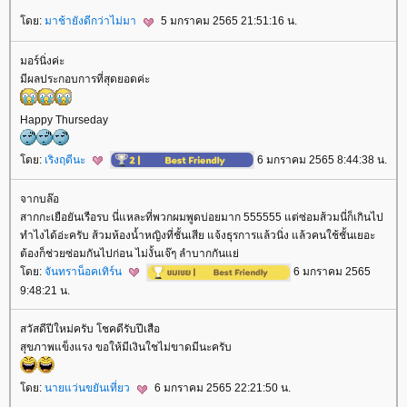
ดย:
มาช้ายังดีกว่าไม่มา
5 มกราคม 2565 21:51:16 น.
มอร์นิ่งค่ะ
มีผลประกอบการที่สุดยอดค่ะ
Happy Thurseday
ดย:
เริงฤดีนะ
6 มกราคม 2565 8:44:38 น.
จากบล๊อ
สากกะเยือยันเรือรบ นี่แหละที่พวกผมพูดบ่อยมาก 555555 แต่ซ่อมส้วมนี่ก็เกินไป
ทำไงได้อ่ะครับ ส้วมห้องน้ำหญิงที่ชั้นเสีย แจ้งธุรการแล้วนิ่ง แล้วคนใช้ชั้นเยอะ
ต้องก็ช่วยซ่อมกันไปก่อน ไม่งั้นเจ๊ๆ ลำบากกันแย่
ดย:
จันทราน็อคเทิร์น
6 มกราคม 2565
9:48:21 น.
สวัสดีปีใหม่ครับ โชคดีรับปึเสือ
สุขภาพแข็งแรง ขอให้มีเงินใชไม่ขาดมีนะครับ
ดย:
นายแว่นขยันเที่ยว
6 มกราคม 2565 22:21:50 น.