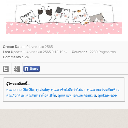
Create Date :
04 มกราคม 2565
Last Update :
4 มกราคม 2565 9:13:19 น.
Counter :
2280 Pageviews.
Comments :
24
ผู้โหวตบล็อกนี้...
คุณnonnoiGiwGiw
,
คุณkatoy
,
คุณมาช้ายังดีกว่าไม่มา
,
คุณนายแว่นขยันเที่ยว
,
คุณเริงฤดีนะ
,
คุณจันทราน็อคเทิร์น
,
คุณสายหมอกและก้อนเมฆ
,
คุณkae+aoe