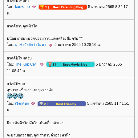
สวัสดีปีใหม่ค่ะ
ดย:
kae+aoe
5 มกราคม 2565 8:32:17
น.
สวัสดีครับคุณฟ้าใส
ปีนี้อยากชมหมวดของหวานและเครื่องดื่มครับ ^^
ดย:
มาช้ายังดีกว่าไม่มา
5 มกราคม 2565 10:28:16 น.
สวัสดีปีใหม่ครับ
ดย:
The Kop Civil
5 มกราคม 2565
11:08:42 น.
สวัสดีปีขาล
สุขภาพแข็งแรง เฮงๆ รวยๆค่ะ
ดย:
เริงฤดีนะ
5 มกราคม 2565 11:41:51
น.
นี่จะเม้นฟ้าใส ดันไปเม้นบล็อกตัวเอง
จะมาบอกว่าขอบคุณสำหรับคำอวยพรน๊า