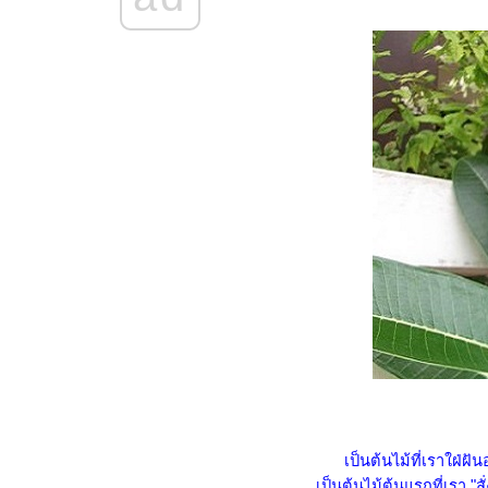
กว่าจะถึงวันนี้ ... สรุปผลงาน
บล็อกฟ้าใสวันใหม่ ปี 2561
กว่าจะถึงวันนี้ ... สรุปผลงาน
บล็อกฟ้าใสวันใหม่ ปี 2560
ลุย ล่า ท้าเขียน 50 "คุณมี
ประสบการณ์เกี่ยวกับความรัก
อย่างไรบ้าง"
ลุย ล่า ท้าเขียน 49 "DIY สิ่ง
ประดิษฐ์ไอเดียเก๋ ๆ ที่คุณอยาก
นำเสนอมากที่สุด"
ลุย ล่า ท้าเขียน 48 "คุณออก
กำลังกายด้วยวิธีใดบ้าง"
ลุย ล่า ท้าเขียน 47 "เล่าเรื่อง
สัตว์เลี้ยงแสนรักของคุณ"
สรุปผลงานบล็อกฟ้าใสวันใหม่ ปี
2559
ลุย ล่า ท้าเขียน 46 "เล่าเรื่อง
ความรักครั้งแรกของคุณ"
เป็นต้นไม้ที่เราใฝ่ฝัน
ลุย ล่า ท้าเขียน 45 "ยามที่ท้อ
เป็นต้นไม้ต้นแรกที่เรา "ส
พบเจอกับอุปสรรคในชีวิต คุณ