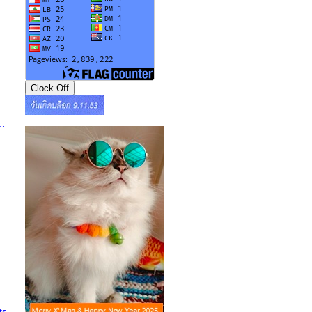
..
ts