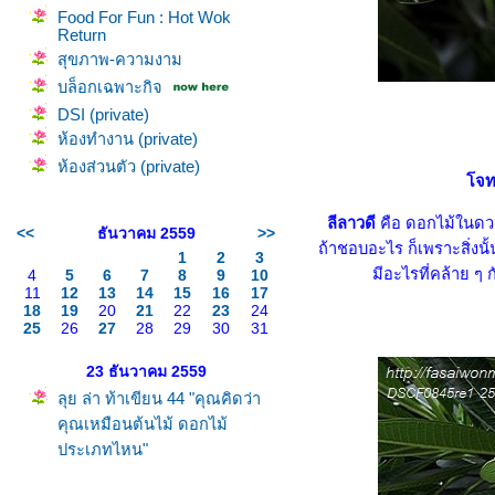
Food For Fun : Hot Wok
Return
สุขภาพ-ความงาม
บล็อกเฉพาะกิจ
DSI (private)
ห้องทำงาน (private)
ห้องส่วนตัว (private)
จทย์
ลีลาวดี
คือ ดอกไม้ในดวงใจ
<<
ธันวาคม 2559
>>
ถ้าชอบอะไร ก็เพราะสิ่งนั้
1
2
3
มีอะไรที่คล้าย ๆ 
4
5
6
7
8
9
10
11
12
13
14
15
16
17
18
19
20
21
22
23
24
25
26
27
28
29
30
31
23 ธันวาคม 2559
ลุย ล่า ท้าเขียน 44 "คุณคิดว่า
คุณเหมือนต้นไม้ ดอกไม้
ประเภทไหน"