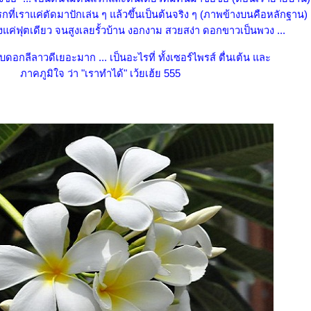
รกที่เราแค่ตัดมาปักเล่น ๆ แล้วขึ้นเป็นต้นจริง ๆ (ภาพข้างบนคือหลักฐาน)
่งสูงแค่ฟุตเดียว จนสูงเลยรั้วบ้าน งอกงาม สวยสง่า ดอกขาวเป็นพวง ...
ับดอกลีลาวดีเยอะมาก ... เป็นอะไรที่ ทั้งเซอร์ไพรส์ ตื่นเต้น และ
ภาคภูมิใจ ว่า "เราทำได้" เว้ยเฮ้ย 555