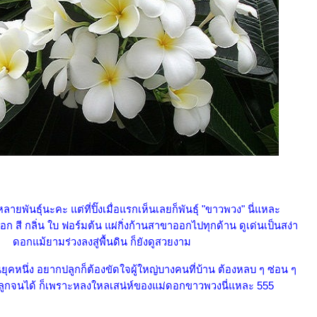
ายพันธุ์นะคะ แต่ที่ปิ๊งเมื่อแรกเห็นเลยก็พันธุ์ "ขาวพวง" นี่แหละ
ดอก สี กลิ่น ใบ ฟอร์มต้น แผ่กิ่งก้านสาขาออกไปทุกด้าน ดูเด่นเป็นสง่า
ดอกแม้ยามร่วงลงสู่พื้นดิน ก็ยังดูสวยงาม
นยุคหนึ่ง อยากปลูกก็ต้องขัดใจผู้ใหญ่บางคนที่บ้าน ต้องหลบ ๆ ซ่อน ๆ
ปลูกจนได้ ก็เพราะหลงใหลเสน่ห์ของแม่ดอกขาวพวงนี่แหละ 555