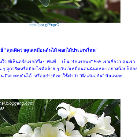
https://goo.gl/VrtpcO
 "คุณคิดว่าคุณเหมือนต้นไม้ ดอกไม้ประเภทไหน"
 ที่เห็นครั้งแรกก็ปิ๊ง ๆ ทันที ... เป็น "รักแรกพบ" 555 เราเชื่อว่า คนเรา
น ๆ ถูกจริตหรือมีอะไรที่คล้าย ๆ กัน ก็เหมือนคนนั่นแหละ อย่างน้อยก็ต้อ
กัน ถึงจะคบกันได้ หรืออย่างที่เขาใช้คำว่า "ศีลเสมอกัน" นั่นแหละ