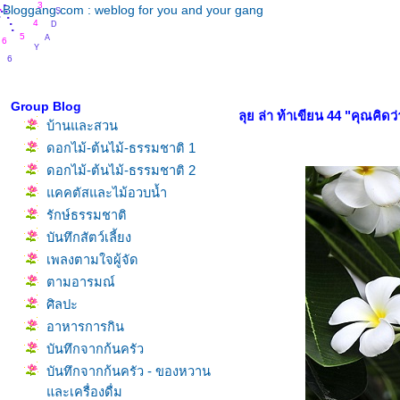
.
.
.
.
.
3
.
S
Bloggang.com : weblog for you and your gang
.
.
.
D
4
.
A
5
6
Y
6
Group Blog
ลุย ล่า ท้าเขียน 44 "คุณคิ
บ้านและสวน
ดอกไม้-ต้นไม้-ธรรมชาติ 1
ดอกไม้-ต้นไม้-ธรรมชาติ 2
คคตัสและไม้อวบน้ำ
รักษ์ธรรมชาติ
บันทึกสัตว์เลี้ยง
เพลงตามใจผู้จัด
ตามอารมณ์
ศิลปะ
อาหารการกิน
บันทึกจากก้นครัว
บันทึกจากก้นครัว - ของหวาน
ละเครื่องดื่ม