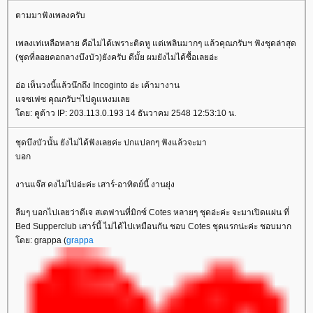
ตามมาฟังเพลงครับ
เพลงเท่เหลือหลาย คือไม่ได้เพราะติดหู แต่เพลินมากๆ แล้วคุณกรับฯ ฟังชุดล่าสุด
(ชุดที่ลอยคอกลางบึงบัว)ยังครับ ดีมั้ย ผมยังไม่ได้ซื้อเลยอ่ะ
อ่อ เห็นวงนี้แล้วนึกถึง Incoginto อ่ะ เค้ามางาน
จซเฟซ คุณกรับฯไปดูแหงมเล
ดย: คูต้าว IP: 203.113.0.193 14 ธันวาคม 2548 12:53:10 น.
ชุดบึงบัวนั้น ยังไม่ได้ฟังเลยค่ะ ปกแปลกๆ ฟังแล้วจะมา
บอก
งานแจ๊ส คงไม่ไปอ่ะค่ะ เสาร์-อาทิตย์นี้ งานยุ่ง
ลืมๆ บอกไปเลยว่าดีเจ สเตฟานที่มิกซ์ Cotes หลายๆ ชุดอ่ะค่ะ จะมาเปิดแผ่น ที่
Bed Supperclub เสาร์นี้ ไม่ได้ไปเหมือนกัน ชอบ Cotes ชุดแรกน่ะค่ะ ชอบมาก
ดย: grappa (
grappa