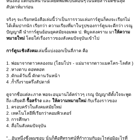
หนังสือ แต่ก่อนหน้านั้นเคยตีพิมพ์เป็นตอนๆในนิตยสารมติชนสุด
สัปดาห์มาก่อน
จริงๆ จะเรียกหนังสือเล่มนี้ว่าเป็นการรวมเล่มการ์ตูนก็คงจะเรียกไม่
ได้เต็มปากนัก เรียกว่า ความเรียงที่มาในรูปของการ์ตูนจะดีกว่า เรณู
ปัญญาดี นำการ์ตูนย้อนยุคสมัยจอมพล ป. พิบูลสงคราม มา
ห้ความ
หมายใหม่
ดยใส่เรื่องราวของสังคมปัจจุบันเข้าไป
การ์ตูนเชิงสังคม
เล่มนี้แบ่งออกเป็นสี่ภาค คือ
1. พ่อมาจากดาวคลองถม (โฮมโปร - แม่มาจากดาวแมคโคร-โลตัส )
2 .หางดาบ ดอทคอท
3 .ดักแด้วันนี้ ดักดานวันหน้า
4 .ก้ำกึ่งรายครึ่งสัปดาห์
ดูจากชื่อแต่ละภาค พอจะอนุมานได้คร่าวๆ เรณู ปัญญาดีตั้งใจจะพูด
ถึง-เสียดสี-
รื้อสร้าง
ละ
ห้ความหมายใหม่
กับเรื่องราวของ
1. ครอบครัวในสังคมสมัยใหม่
2. เทคโนโลยีที่เรียกว่าคอมพิวเตอร์
3. การศึกษา
4. สื่อในสังคมปัจจุบัน
"...อันหนึ่งซึ่งผมชอบ นั่นก็คือทีทรรศน์ที่กำกวมกับอะไรต่อมิอะไรที่