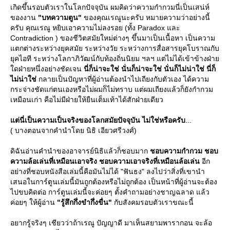
เกิดขึ้นรอบตัวเราในโลกปัจจุบัน ผมคิดว่าความกำกวมนี่เป็นเสน่ห์
ของงาน
"บทความตูน"
ของคุณเรณูนะครับ หมายความว่าอย่างนี้
ครับ คุณเรณู หยิบเอาความไม่ลงรอย (ทั้ง Paradox และ
Contradiction ) ของชีวิตสมัยใหม่ต่างๆ ขึ้นมาเป็นเนื้อหา เป็นความ
ตกต่างระหว่างยุคสมัย ระหว่างวัย ระหว่างการสื่อสารยุคโบราณกับ
ุคไอที ระหว่างโลกาภิวัฒน์กับท้องถิ่นนิยม ฯลฯ แต่ไม่ได้เข้าข้างฝ่า
ดฝ่ายหนึ่งอย่างชัดเจน
นี่ก็น่าจะใช่ นั่นก็น่าจะใช่ นั่นก็ไม่น่าใช่ นี่ก็
ไม่น่าใช่
กลายเป็นปัญหาที่ผู้อ่านต้องนำไปเถียงกับตัวเอง ได้ความ
กระจ่างชัดแก่ตนเองหรือไม่ผมก็ไม่ทราบ แต่ผมเถียงแล้วก็ยังกำกวม
เหมือนเก่า คือไม่มีฝ่ายให้ยืนเต็มเท้าได้สักฝ่ายเดียว
ต่นี่เป็นความเป็นจริงของโลกสมัยปัจจุบัน ไม่ใช่หรือครับ
...
( บางตอนจากคำนำโดย นิธิ เอียวศรีวงศ์)
ดิฉันอ่านคำนำของอาจารย์นิธิแล้วก็ชอบมาก
ชอบความกำกวม ชอบ
ความล้อเล่นที่เหมือนเอาจริง ชอบความเอาจริงที่เหมือนล้อเล่น
อีก
อย่างที่ชอบหนังสือเล่มนี้คือมันไม่ได้ "ฟันธง" ลงไปว่าสิ่งที่เขานำ
เสนอในการ์ตูนเล่มนี้มันถูกต้องหรือไม่ถูกต้อง เป็นหน้าที่ผู้อ่านจะต้อง
ไปขบคิดต่อ การ์ตูนเล่มนี้จะค่อยๆ ตั้งคำถามอย่างชาญฉลาด แล้ว
ค่อยๆ ให้ผู้อ่าน
"รู้สึกกึ่งขำกึ่งขื่น"
กับสังคมรอบตัวเราขณะนี้
อยากรู้จริงๆ เชียวว่าถ้าเรณู ปัญญาดี มาเห็นสยามพารากอน จะล้อ