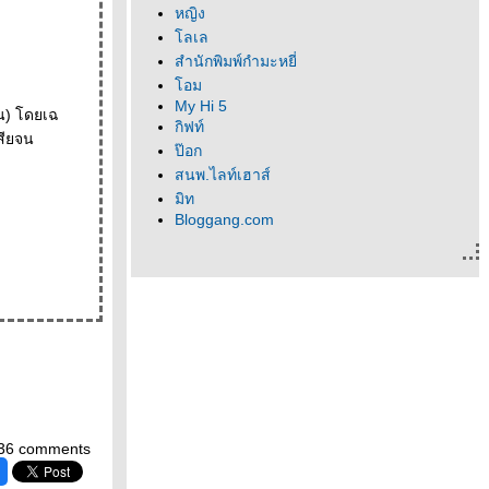
หญิง
ลเล
สำนักพิมพ์กำมะหยี่
อม
My Hi 5
าน) โดยเฉ
กิฟท์
ป๊อก
สนพ.ไลท์เฮาส์
มิท
Bloggang.com
36 comments