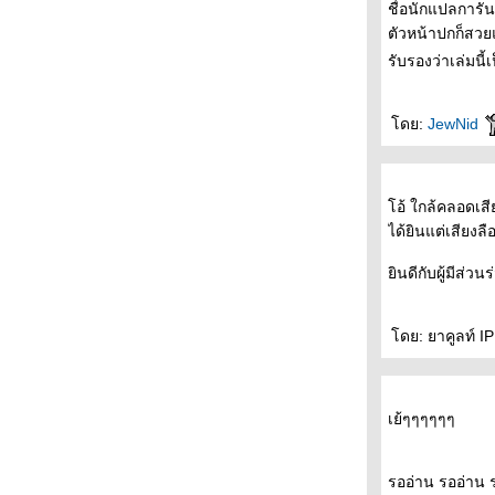
+++++
ชื่อนักแปลการั
- - - - - - - - - - - รวมพลคนอ่านและไม่อ่านมู
ตัวหน้าปกก็สวย
ราคามิ - - - - - - - - - -
รับรองว่าเล่มนี้
- - - - พบกับ After Dark- ราตรีมหัศจรรย์-
หนังสือเล่มใหม่ของมูราคามิ ที่งานอัมรินทร์บุ้ค
ฟร์ - - - -
ดย:
JewNid
- - - - ชวนคุยเรื่อง เรื่องสั้นเข้ารอบสุดท้า
รางวัลซีไรท์ - - - - - -
- - - วารสาร "อ่าน" พาไป "ฟัง" เขาและเธอ
อ้ ใกล้คลอดเสี
"พูด" เรื่อง"การอ่าน" - - - -
ได้ยินแต่เสียงล
- - - - โคตรเก๋า อยุธยา ยังไม่สิ้นมาโนช พุฒ
ตาล และ DDT เล่มใหม่ - - - - -
ินดีกับผู้มีส่วน
- - - What I Talk About When I Talk About
Running By Haruki Murakami- - -
- -- - เลอ คอร์บูซิเยร์ สถาปนิกผู้ทรงอิทธิพล
ดย: ยาคูลท์ IP
ที่สุดแห่งศตวรรษที่ 20 - - - -
- - - - - - - - ไปหาใครบางคน : สั้นๆ จริงจังและ
อ่อนโยน - - - - - -
เย้ๆๆๆๆๆๆ
- - - - - - เรียงความประเทศไทย ของมิวเซียม
สยาม ( TCDC ณ ท่าเตียน ) - - - - - -
- - - - - ช็อกโกเลิฝและเซ็กซ์ในสวนเซ็น - - - -
รออ่าน รออ่าน 
-