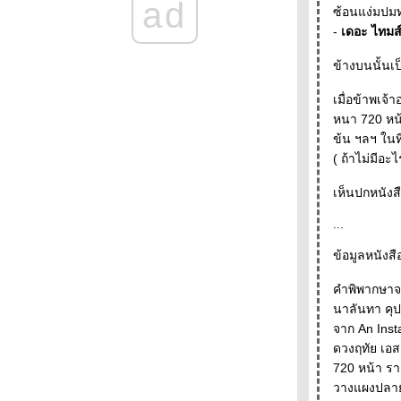
ad
ที่ 38 - - - -- -
ซ้อนแง่มปมท
- - -- - พบกับหนังสือใหม่ของระหว่างบรรทัดใน
-
เดอะ ไทมส
งานสัปดาห์หนังสือแห่งชาติครั้งที่ 38 - - - - -
- - - - - Farewell - J.D. Salinger ( 1919-2010
ข้างบนนั้น
)- ใครจะอยากได้ดอกไม้ตอนตายไปแล้วล่ะ - -
- - - -
เมื่อข้าพเจ
- - - - - - - - - ภาพนิ่งจากหนังเรื่อง Norwegian
หนา 720 หน้า ใช้เวลาจัดทำร่วมส
Wood - - - - - - - - - -
ข้น ฯลฯ ในที
- - - - Baby don' t sniff : เมื่อรัฐจะเข้ามาดูทุก
( ถ้าไม่มีอ
อย่างในอินเตอร์เน็ต
- - - - - - - Happy Birthday Haruki Murakami
เห็นปกหนังสื
- - -- -- - --
- - -- - สัปดาห์เปิดโลกการอ่าน และ "เธอคือ
...
ชีวิต" - - - - -
- - - - - เกร็ดความคิดบนก้าววิ่ง-ฮารูกิ มูราคามิ
ข้อมูลหนังส
ความเรียงที่ทำให้เราร้องไห้ - - - - -
-- -- Julie and Julia: 365 Days, 524 Recipes,
คำพิพากษาจ
and Many Many Blogs- -- -
นาลันทา คุ
+ + + + + + + คารวะ 60 ปี เสกสรรค์ ประเสริฐ
กุล + + + + + + + +
ดวงฤทัย เอ
+ + + + + + Memories for you อ่าน ดู ฟัง ยาม
720 หน้า ร
หน้าหนาว + + + + +
วางแผงปลายเ
+ + + + + + + งานหนังสือที่บูธระหว่างบรรทัด