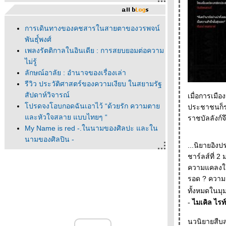
การเดินทางของคชสารในสายตาของวรพจน์
พันธุ๋์พงศ์
เพลงรัตติกาลในอินเดีย : การสยบยอมต่อความ
ไม่รู้
ลักษณ์อาลัย : อำนาจของเรื่องเล่า
รีวิว ประวัติศาสตร์ของความเงียบ ในสยามรัฐ
สัปดาห์วิจารณ์
เมื่อการเมือง
ปรดจงโอบกอดฉันเอาไว้ “ด้วยรัก ความตา
ประชาชนก็
ละหัวใจสลาย แบบไทยๆ “
ราชบัลลังก์
My Name is red -.ในนามของศิลปะ และใน
นามของศิลปิน -
...นิยายอิงป
"ณ ที่นั้นมีดาวเหนือ " ณ ที่นั้นมีนวนิยา
ชาร์ลส์ที่ 2 มหาวิทยาลัยออกฟอร์ดกลับไปสู่ในอุปถัมภ์ของพระเจ้าแผ่นดิน บรรดาอาจารย์ต่างมองด้ว
- - - - - - "ผมแปลเศษบทความมาก่อน" นพดล
ความแคลงใจและอิจ
เวชสวัสดิ์ - - - - - - - - - - -- -
รอด ? ความสนุกของนิยายเรื่องนี้มีอยู่ว่า ในที่สุดท่านผู้อ่านก็ได้ประจักษ์เหตุการณ์และตัวละคร
- - - - - - ดนตรีแจ๊สในร้านหนังสือ - - - - -
ทั้งหมดในมุม
- - - - ก็องดิดเสวนาครั้งที่ 1 ที่ร้านหนังสือก็อง
-
ไมเคิล ไรท
ดิด - - - - -
- - - - หนังสือที่ได้จากงานสัปดาห์หนังสือฯ ครั้ง
นวนิยายสืบส