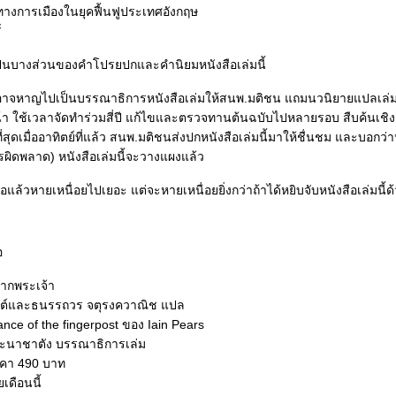
างการเมืองในยุคฟื้นฟูประเทศอังกฤษ
์
เป็นบางส่วนของคำโปรยปกและคำนิยมหนังสือเล่มนี้
้าอาจหาญไปเป็นบรรณาธิการหนังสือเล่มให้สนพ.มติชน แถมนวนิยายแปลเล่มที่ว
ี่ปี แก้ไขและตรวจทานต้นฉบับไปหลายรอบ สืบค้นเชิงอรรถกันเข้ม
่สุดเมื่ออาทิตย์ที่แล้ว สนพ.มติชนส่งปกหนังสือเล่มนี้มาให้ชื่นชม และบอกว่
ะไรผิดพลาด) หนังสือเล่มนี้จะวางแผงแล้ว
อแล้วหายเหนื่อยไปเยอะ แต่จะหายเหนื่อยยิ่งกว่าถ้าได้หยิบจับหนังสือเล่มนี้ด
ือ
ากพระเจ้า
ปต์และธนรรถวร จตุรงควาณิช แปล
จาก An Instance of the fingerpost ของ Iain Pears
สะนาชาตัง บรรณาธิการเล่ม
าคา 490 บาท
ดือนนี้