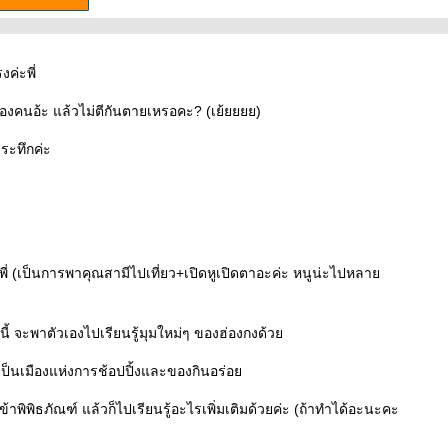
ค่ะพี่
งคนอ้ะ แล้วไม่ตีกันตายเหรอคะ? (เย้ยยยย)
ระทึกค่ะ
ะพี่ (เป็นการพาคุณสามีไปเที่ยว+เปิดหูเปิดตาอะค่ะ หนูน่ะไปหลา
ี้ จะพาตัวเองไปเรียนรู้มุมใหม่ๆ ของฮ่องกงด้ว
 เป็นเมืองแห่งการช้อปปิ้งและของกินอร่อ
้าพิพิธภัณฑ์ แล้วก็ไปเรียนรู้อะไรเพิ่มเติมด้วยค่ะ (ถ้าทำได้อะนะคะ