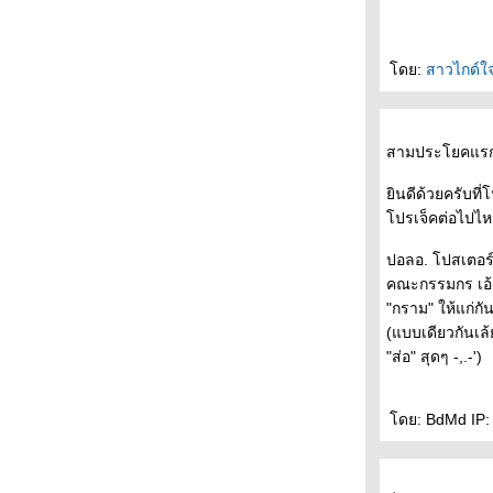
Words + Dinner with Murakami- - - - - - - -
- - - - - - - - ( นิยายรัก ) ฤดูร้อน และ รอยเท้า
บนผืนทราย โรมานซ์แบบกนกพงศ์ - - - - - - -
ดย:
สาวไกด์ใจ
- - - -- - - - ไว้อาลัยปราชญ์แห่งสยาม "ไมเคิล
ไรท " - - -- - --
- - - - - Book Designs of the Year from
Penguin Publishing - - - - - - -
สามประโยคแรกคิด
- - - - - -- คำพิพากษาจากพระเจ้า An instance
of the fingerpost - - - - - -
ินดีด้วยครับที่
- - - -- - Read Camp - รำลึกความหลัง - ฟิ้ว
ปรเจ็คต่อไปไห
เล่มใหม่ - Moonstruck - - - - - - -
- - - - - เริ่มแล้วงานมหกรรมหนังสือฯ + นัก
ปอลอ. โปสเตอร์ที
เขียนที่จะมาเซ็นชื่อที่บู้ท - - - - -
คณะกรรมกร เอ้ย 
- - - - - - - - - - - - แพร์ซโพลิส1-2 อิสระภาพ
"กราม" ให้แก่กั
ละความขมขื่น --------------------------
(แบบเดียวกันเล้ย
- - - - - -- - - - --- - บล็อกที่หายไป - -- - -- --- -
"ส่อ" สุดๆ -,.-')
--
- - - - - - Dasa ร้านหนังสือมือสองในดวงใจ - -
-- - -
ดย: BdMd IP: 5
- - - - ก่อนราตรี ( จะ) มหัศจรรย์ ( บรรยากาศ
งานคนอ่านและไม่อ่านมูราคามิ) - - -- - --
- - - - - - + + + + ป่าลึกและปารีส - - - - - -