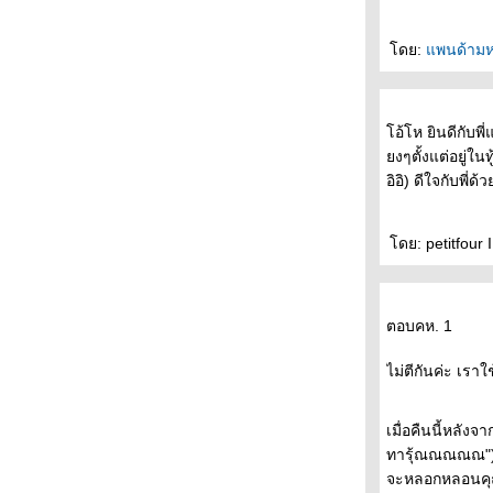
- - - - - - ลอนดอนกับความลับในรอยจูบ - - - -
- - -
ดย:
พนด้าม
- * -* - *- * อยากไปดูหนัง "ที่โรงภาพยนตร์ไกล
บ้านคุณ" ได้บ่อยๆ -* - *- * -*- *-
- - - - บรรยากาศงานอินดี้ บุ้คแฟร์ ครั้งที่ 5
อ้โห ยินดีกับพี
สวนสันติชัยปราการ ป้อมพระสุเมรุ - - - - -
งๆตั้งแต่อยู่ใน
- - - - - - อินดี้บุ้คแฟร์ ครั้งที่ 5 วันที่ 25-27
อิอิ) ดีใจกับพี
เมษายน 2551 เริ่มพรุ่งนี้แล้วค่ะ - - - - -
- - - ดีไซน์ +คัลเจอร์ ความหมายและเบื้องลึก
ของงานออกแบบ - - -
ดย: petitfour 
- - - และแล้วงานเลี้ยงก็เลิกลา ปิดม่านงาน
สัปดาห์หนังสือฯ พร้อมด้วยหนังสือที่ได้มา - - -
- - - - - หนังสือของระหว่างบรรทัดในงาน
ตอบคห. 1
สัปดาห์หนังสือแห่งชาติ ครั้งที่ 36 - - - - -
- หนังสือสามเล่ม"จดหมายจากนักเขียนหนุ่ม" "
ไม่ตีกันค่ะ เรา
กระจกเงา เงากระจก" "ที่อื่น " บนตู้นอนรถไฟ
สายใต้ -
- - - - - ล่อง / รอย แห่งกนกพงศ์ สงสมพันธุ์ - - -
เมื่อคืนนี้หลัง
- -
ทารุ้ณณณณณ") 
- - - - - - the soundtracks of my love : เพลง
จะหลอกหลอนคุณ
รักประกอบชีวิตของนิ้วกลม - - - - -