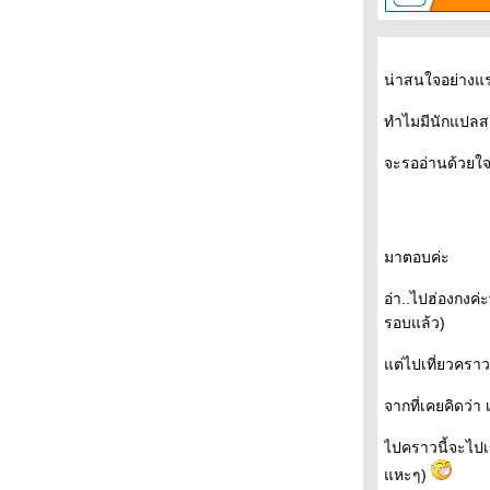
- - - - - 7 เรื่องเข้ารอบซีไรต์ - - -- - - - -
- - - - - อ่าน ( มุกหอม วงษ์เทศ ) ผิด - - - - - -
- - - การวิจารณ์วรรณกรรมของวินทร์ เลียววา
น่าสนใจอย่างแรง
รินทร์ - - - - -
- - - - ร้านหนังสือก็องดิด (1) จุดเริ่มต้น - - - -
ทำไมมีนักแปลสอ
+++ 1Q84 นวนิยายเล่มใ หม่ของมูราคามิ- - - -
เทวา ซาตานฉบับหนัง + + + +
จะรออ่านด้วยใจ
- - - เสียงเล่าเรื่องจากเครื่องฉาย- The
Projector's Tales - - -
- - - - - บาร์เทิลบี , ราโชมอนและเรื่องสั้นอื่นๆ
- - - - - -
มาตอบค่ะ
- - -- ลับแล, แก่งคอย : ประวัติศาสตร์ และ
สัญญะแห่งตัวตนของอุทิศ เหมะมูล - - - -
อ่า..ไปฮ่องกงค่
- - - - - After Book Fair -- - - -
รอบแล้ว)
- - --- งานสัปดาห์หนังสือแห่งชาติครั้งที่ 37
เริ่มต้นขึ้นแล้ว -- - - -
ต่ไปเที่ยวคราวน
- - - - - เปล่า ผมไม่กังวลกับความตาย - 'รงค์
จากที่เคยคิดว่า
วงษ์สวรรค์ - - - - - -
- - - แจ้งข่าวแฟนๆ มูราคามิถึงเรื่องสั้นเล่มใหม่
ไปคราวนี้จะไปเข
"เส้นแสงที่สูญหาย เราร้องไห้เงียบงัน" - - -
หะๆ)
- - - - - - - - Murakami and The Music of