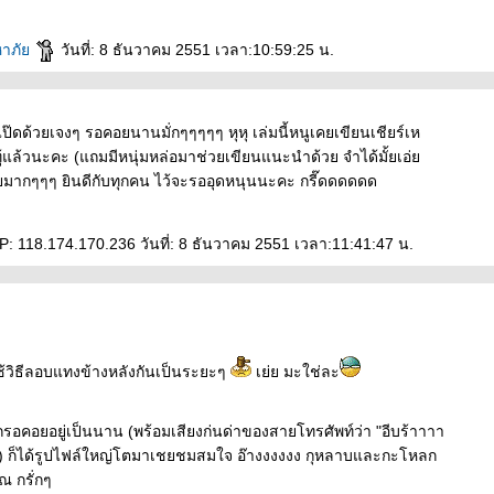
หาภั
วันที่: 8 ธันวาคม 2551 เวลา:10:59:25 น.
่แป๊ดด้วยเจงๆ รอคอยนานมั่กๆๆๆๆๆ หุหุ เล่มนี้หนูเคยเขียนเชียร์เห
ทู้แล้วนะคะ (แถมมีหนุ่มหล่อมาช่วยเขียนแนะนำด้วย จำได้มั้ยเอ่
่ด้วยมากๆๆๆ ยินดีกับทุกคน ไว้จะรออุดหนุนนะคะ กรี๊ดดดดดด
IP: 118.174.170.236 วันที่: 8 ธันวาคม 2551 เวลา:11:41:47 น.
ใช้วิธีลอบแทงข้างหลังกันเป็นระยะๆ
เย่ย มะใช่ละ
จากรอคอยอยู่เป็นนาน (พร้อมเสียงก่นด่าของสายโทรศัพท์ว่า "อีบร้าาาา
ก็ได้รูปไฟล์ใหญ่โตมาเชยชมสมใจ อ๊างงงงงง กุหลาบและกะโหลก
 กรั่กๆ