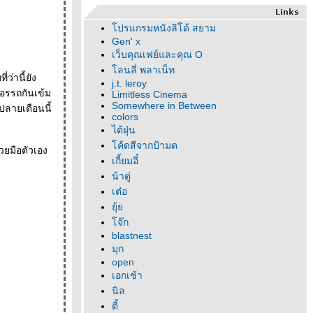
ปรแกรมหนังลิโด้ สยาม
Gen' x
เว็บคุณเฟย์และคุณ O
ลนลี่ พลาเน็ท
่านี้ยัง
j.t. leroy
Limitless Cinema
Somewhere in Between
าปลายเดือนนี้
colors
ไต้ฝุ่น
ค้ดสีจากป้ามด
้วยมือตัวเอง
เกี้ยมอี๋
น้าตู่
เต๋อ
ุ้
จ๊ก
blastnest
มุก
open
เอกเช้า
นิล
ตี้