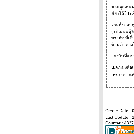
(2) + + + + + + +
ขอบคุณสนพ.
+ + + + + + + งานสัปดาห์หนังสือที่บูธระหว่าง
ที่ทำให้โปรเ
บรรทัด ( 1) + + + + + + +
- - - - - "ผม,มูราคามิ" นวนิยายมีมือของนิ้วกลม
รวมทั้งขอบคุ
ฉบับ ปรับปรุงรูปเล่มใหม่เอี่ยมอ่อง - - - - --
( เป็นกระทู
- - - - -- Reading Room เปิดใหม่ , โมเดิร์นด็
พาะพัท ที่เห็นควา
อก 15 ปี และป๋าอัจฉริยะ เล่ม 26 - - - --
ข้าพเจ้าต้อ
- - - - - มกรา'52 โดย ตุล ไวฑูรเกียรติ บุปผา
ละในที่สุด 
ชนแห่งปี 2009 - - - - - -
- - -- - - คำสาปร้านบเกอรี รวมเรื่องสั้นชุด
ป.ล.หนังสือเ
ฟนคลับมูราคามิเล่ม 2 - - - -
เพราะความขี
- - - - - มานพติก้า และผู้ออกแบบตัวอักษรของ
ไทย - - - -
- - - - - Read by Heart . Finland by Hand - -
- - -
- - - - - ควันหลงงานอมรินทร์บุ้คแฟร์ - - - - -
-- - - งานอมรินทร์บุ้คแฟร์และ "ยาขอบกับ
Create Date : 
ครอบครัว" หนังสือเล่มใหม่ของระหว่าง
Last Update : 
บรรทัด- - - -
Counter : 4327
- - - - ประเทศใต้ -หนึ่งในเจ็ด เรื่องที่เข้ารอบซี
ไรต์ประเภทนวนิยาย ปีนี้ - -- - -