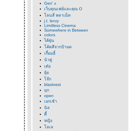
Gen' x
เว็บคุณเฟย์และคุณ O
ลนลี่ พลาเน็ท
j.t. leroy
Limitless Cinema
Somewhere in Between
colors
ไต้ฝุ่น
ค้ดสีจากป้ามด
เกี้ยมอี๋
น้าตู่
เต๋อ
ุ้
จ๊ก
blastnest
มุก
open
เอกเช้า
นิล
ตี้
หญิง
ลเล