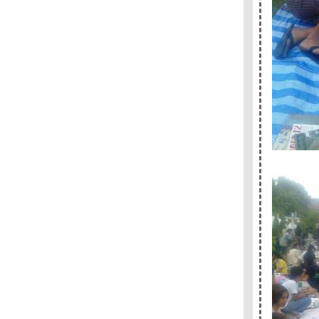
- * -* - *- * อยากไปดูหนัง "ที่โรงภาพยนตร์ไกล
บ้านคุณ" ได้บ่อยๆ -* - *- * -*- *-
- - - - บรรยากาศงานอินดี้ บุ้คแฟร์ ครั้งที่ 5 สวน
สันติชัยปราการ ป้อมพระสุเมรุ - - - - -
- - - - - - อินดี้บุ้คแฟร์ ครั้งที่ 5 วันที่ 25-27
เมษายน 2551 เริ่มพรุ่งนี้แล้วค่ะ - - - - -
- - - ดีไซน์ +คัลเจอร์ ความหมายและเบื้องลึก
ของงานออกแบบ - - -
- - - และแล้วงานเลี้ยงก็เลิกลา ปิดม่านงาน
สัปดาห์หนังสือฯ พร้อมด้วยหนังสือที่ได้มา - - -
- - - - - หนังสือของระหว่างบรรทัดในงาน
สัปดาห์หนังสือแห่งชาติ ครั้งที่ 36 - - - - -
- หนังสือสามเล่ม"จดหมายจากนักเขียนหนุ่ม" "
กระจกเงา เงากระจก" "ที่อื่น " บนตู้นอนรถไฟ
สายใต้ -
- - - - - ล่อง / รอย แห่งกนกพงศ์ สงสมพันธุ์ - - - -
-
- - - - - - the soundtracks of my love : เพลงรัก
ประกอบชีวิตของนิ้วกลม - - - - -
- - - - - เงาตนบนรอยซาย ความหมายและ
รางวัลแห่งการรอคอย - - - -