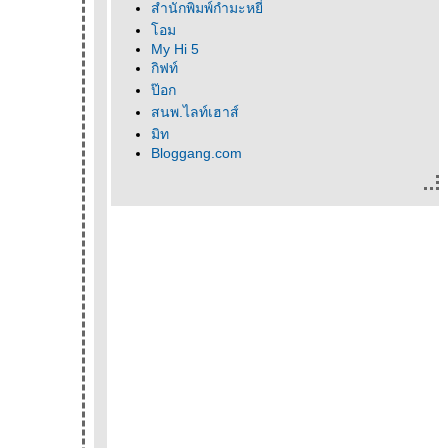
สำนักพิมพ์กำมะหยี่
อม
My Hi 5
กิฟท์
ป๊อก
สนพ.ไลท์เฮาส์
มิท
Bloggang.com