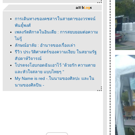
การเดินทางของคชสารในสายตาของวรพจน์
พันธุ๋์พงศ์
เพลงรัตติกาลในอินเดีย : การสยบยอมต่อความ
ไม่รู้
ลักษณ์อาลัย : อำนาจของเรื่องเล่า
รีวิว ประวัติศาสตร์ของความเงียบ ในสยามรัฐ
สัปดาห์วิจารณ์
ปรดจงโอบกอดฉันเอาไว้ “ด้วยรัก ความตา
ละหัวใจสลาย แบบไทยๆ “
My Name is red -.ในนามของศิลปะ และใน
นามของศิลปิน -
"ณ ที่นั้นมีดาวเหนือ " ณ ที่นั้นมีนวนิยา
- - - - - - "ผมแปลเศษบทความมาก่อน" นพดล
เวชสวัสดิ์ - - - - - - - - - - -- -
- - - - - - ดนตรีแจ๊สในร้านหนังสือ - - - - -
- - - - ก็องดิดเสวนาครั้งที่ 1 ที่ร้านหนังสือก็องดิด
- - - - -
- - - - หนังสือที่ได้จากงานสัปดาห์หนังสือฯ ครั้งที่