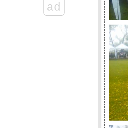
38 - - - -- -
ad
- - -- - พบกับหนังสือใหม่ของระหว่างบรรทัดใน
งานสัปดาห์หนังสือแห่งชาติครั้งที่ 38 - - - - -
- - - - - Farewell - J.D. Salinger ( 1919-2010 )-
ครจะอยากได้ดอกไม้ตอนตายไปแล้วล่ะ - - - - -
-
- - - - - - - - - ภาพนิ่งจากหนังเรื่อง Norwegian
Wood - - - - - - - - - -
- - - - Baby don' t sniff : เมื่อรัฐจะเข้ามาดูทุก
อย่างในอินเตอร์เน็ต
- - - - - - - Happy Birthday Haruki Murakami -
- -- -- - --
- - -- - สัปดาห์เปิดโลกการอ่าน และ "เธอคือ
ชีวิต" - - - - -
- - - - - เกร็ดความคิดบนก้าววิ่ง-ฮารูกิ มูราคามิ
ความเรียงที่ทำให้เราร้องไห้ - - - - -
-- -- Julie and Julia: 365 Days, 524 Recipes,
and Many Many Blogs- -- -
+ + + + + + + คารวะ 60 ปี เสกสรรค์ ประเสริฐ
กุล + + + + + + + +
+ + + + + + Memories for you อ่าน ดู ฟัง ยาม
หน้าหนาว + + + + +
+ + + + + + + งานหนังสือที่บูธระหว่างบรรทัด