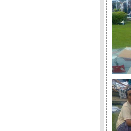
ราคามิ - - - - - - - - - -
- - - - พบกับ After Dark- ราตรีมหัศจรรย์-หนังสือ
เล่มใหม่ของมูราคามิ ที่งานอัมรินทร์บุ้คแฟร์ - - -
-
- - - - ชวนคุยเรื่อง เรื่องสั้นเข้ารอบสุดท้า
รางวัลซีไรท์ - - - - - -
- - - วารสาร "อ่าน" พาไป "ฟัง" เขาและเธอ
"พูด" เรื่อง"การอ่าน" - - - -
- - - - โคตรเก๋า อยุธยา ยังไม่สิ้นมาโนช พุฒตาล
ละ DDT เล่มใหม่ - - - - -
- - - What I Talk About When I Talk About
Running By Haruki Murakami- - -
- -- - เลอ คอร์บูซิเยร์ สถาปนิกผู้ทรงอิทธิพลที่สุด
ห่งศตวรรษที่ 20 - - - -
- - - - - - - - ไปหาใครบางคน : สั้นๆ จริงจังและ
อ่อนโยน - - - - - -
- - - - - - เรียงความประเทศไทย ของมิวเซียม
สยาม ( TCDC ณ ท่าเตียน ) - - - - - -
- - - - - ช็อกโกเลิฝและเซ็กซ์ในสวนเซ็น - - - - -
- - - - - - ลอนดอนกับความลับในรอยจูบ - - - - - -
-