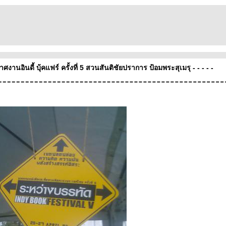
าศงานอินดี้ บุ้คแฟร์ ครั้งที่ 5 สวนสันติชัยปราการ ป้อมพระสุเมรุ - - - - -