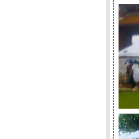
- - - - - - - - ( นิยายรัก ) ฤดูร้อน และ รอยเท้าบน
ผืนทราย โรมานซ์แบบกนกพงศ์ - - - - - - -
- - - -- - - - ไว้อาลัยปราชญ์แห่งสยาม "ไมเคิล
ไรท " - - -- - --
- - - - - Book Designs of the Year from
Penguin Publishing - - - - - - -
- - - - - -- คำพิพากษาจากพระเจ้า An instance
of the fingerpost - - - - - -
- - - -- - Read Camp - รำลึกความหลัง - ฟิ้วเล่ม
หม่ - Moonstruck - - - - - - -
- - - - - เริ่มแล้วงานมหกรรมหนังสือฯ + นักเขียน
ที่จะมาเซ็นชื่อที่บู้ท - - - - -
- - - - - - - - - - - - แพร์ซโพลิส1-2 อิสระภาพและ
ความขมขื่น --------------------------
- - - - - -- - - - --- - บล็อกที่หายไป - -- - -- --- - --
- - - - - - Dasa ร้านหนังสือมือสองในดวงใจ - - --
- -
- - - - ก่อนราตรี ( จะ) มหัศจรรย์ ( บรรยากาศ
งานคนอ่านและไม่อ่านมูราคามิ) - - -- - --
- - - - - - + + + + ป่าลึกและปารีส - - - - - -
+++++
- - - - - - - - - - - รวมพลคนอ่านและไม่อ่านมู