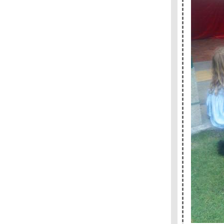
- - - - - 7 เรื่องเข้ารอบซีไรต์ - - -- - - - -
- - - - - อ่าน ( มุกหอม วงษ์เทศ ) ผิด - - - - - -
- - - การวิจารณ์วรรณกรรมของวินทร์ เลียววาริ
นทร์ - - - - -
- - - - ร้านหนังสือก็องดิด (1) จุดเริ่มต้น - - - -
+++ 1Q84 นวนิยายเล่มใ หม่ของมูราคามิ- - - -
เทวา ซาตานฉบับหนัง + + + +
- - - เสียงเล่าเรื่องจากเครื่องฉาย- The
Projector's Tales - - -
- - - - - บาร์เทิลบี , ราโชมอนและเรื่องสั้นอื่นๆ -
- - - - -
- - -- ลับแล, แก่งคอย : ประวัติศาสตร์ และ
สัญญะแห่งตัวตนของอุทิศ เหมะมูล - - - -
- - - - - After Book Fair -- - - -
- - --- งานสัปดาห์หนังสือแห่งชาติครั้งที่ 37 เริ่ม
ต้นขึ้นแล้ว -- - - -
- - - - - เปล่า ผมไม่กังวลกับความตาย - 'รงค์ วงษ์
สวรรค์ - - - - - -
- - - แจ้งข่าวแฟนๆ มูราคามิถึงเรื่องสั้นเล่มใหม่
"เส้นแสงที่สูญหาย เราร้องไห้เงียบงัน" - - -
- - - - - - - - Murakami and The Music of
Words + Dinner with Murakami- - - - - - - -