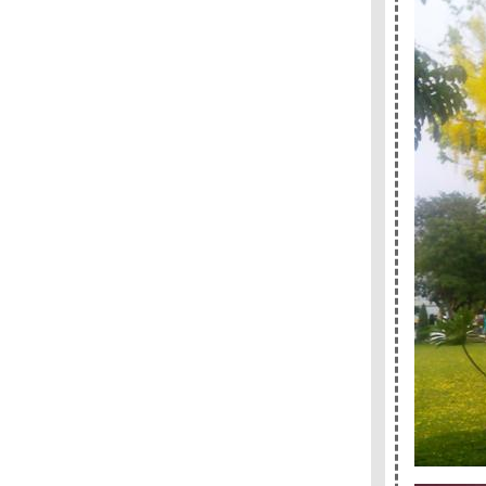
(2) + + + + + + +
+ + + + + + + งานสัปดาห์หนังสือที่บูธระหว่าง
บรรทัด ( 1) + + + + + + +
- - - - - "ผม,มูราคามิ" นวนิยายมีมือของนิ้วกลม
ฉบับ ปรับปรุงรูปเล่มใหม่เอี่ยมอ่อง - - - - --
- - - - -- Reading Room เปิดใหม่ , โมเดิร์นด็อก
15 ปี และป๋าอัจฉริยะ เล่ม 26 - - - --
- - - - - มกรา'52 โดย ตุล ไวฑูรเกียรติ บุปผาชน
ห่งปี 2009 - - - - - -
- - -- - - คำสาปร้านบเกอรี รวมเรื่องสั้นชุดแฟน
คลับมูราคามิเล่ม 2 - - - -
- - - - - มานพติก้า และผู้ออกแบบตัวอักษรของ
ไทย - - - -
- - - - - Read by Heart . Finland by Hand - - - -
-
- - - - - ควันหลงงานอมรินทร์บุ้คแฟร์ - - - - -
-- - - งานอมรินทร์บุ้คแฟร์และ "ยาขอบกับ
ครอบครัว" หนังสือเล่มใหม่ของระหว่างบรรทัด- -
- -
- - - - ประเทศใต้ -หนึ่งในเจ็ด เรื่องที่เข้ารอบซี
ไรต์ประเภทนวนิยาย ปีนี้ - -- - -