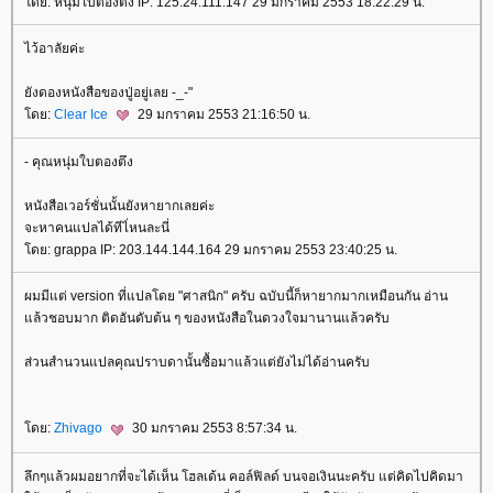
ดย: หนุ่มใบตองตึง IP: 125.24.111.147 29 มกราคม 2553 18:22:29 น.
ไว้อาลัยค่ะ
ังดองหนังสือของปู่อยู่เลย -_-"
ดย:
Clear Ice
29 มกราคม 2553 21:16:50 น.
- คุณหนุ่มใบตองตึง
หนังสือเวอร์ชั่นนั้นยังหายากเลยค่ะ
จะหาคนแปลได้ทีไ่หนละนี่
ดย: grappa IP: 203.144.144.164 29 มกราคม 2553 23:40:25 น.
ผมมีแต่ version ที่แปลโดย "ศาสนิก" ครับ ฉบับนี้ก็หายากมากเหมือนกัน อ่าน
ล้วชอบมาก ติดอันดับต้น ๆ ของหนังสือในดวงใจมานานแล้วครับ
ส่วนสำนวนแปลคุณปราบดานั้นซื้อมาแล้วแต่ยังไม่ได้อ่านครับ
ดย:
Zhivago
30 มกราคม 2553 8:57:34 น.
ลึกๆแล้วผมอยากที่จะได้เห็น โฮลเด้น คอล์ฟิลด์ บนจอเงินนะครับ แต่คิดไปคิดมา