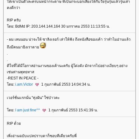
ห้เขาเป็นตัวละครบนหน้ากระดาษ ที่เป็นกระบอกเสียงให้กับวัยรุ่นรุ่นแล้วรุ่นเล่า
คงดีกว่า
RIP ครับ
ดย: BdMd IP: 203.144.144.164 30 มกราคม 2553 11:13:55 น.
- ผม เลนนอน น่าจะให้ ซาลิงเจอร์ เล่าให้ฟัง ถึงหนังสือของเค้า ว่าทำไมอ่านแล้ว
ถึงมีคนมายิงเราตา
.
.
ดีใจที่ได้มีโอกาสอ่านงานของเค้านะครับ ผู้โด่งดัง มักจากไปอย่างเงียบๆ อย่าง
เช่นท่านพุทธทาส
-REST IN PEACE -
ดย:
i.am.Victor
1 กุมภาพันธ์ 2553 14:04:34 น.
เวอร์ชั่นแรกนั่น "ทุ่งฝัน" ใช่ป่าวคะ
ดย:
I am just fine^^
1 กุมภาพันธ์ 2553 15:41:39 น.
RIP ด้่ว
เพิ่งอ่านฉบับแปลปราบดาก็ชอบทีเดียวครับพี่