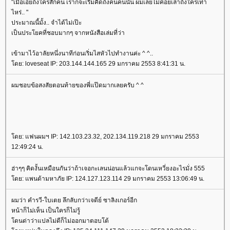
"เมื่อเอ่ยถึงใครสักคน เราก็จะเริ่มคิดถึงคนคนนั้น ผมเลยไม่ค่อยเล่าถึงใครเท่า
ไหร่.. "
ประมาณนี้มั้ง.. จำได้ไม่เป๊ะ
เป็นประโยคที่ชอบมากๆ จากหนังสือเล่มที่ว่า
เข้ามาไว้อาลัยหนึ่งนาทีก่อนเริ่มไสหัวไปทำงานค่ะ ^ ^..
ดย: loveseat IP: 203.144.144.165 29 มกราคม 2553 8:41:31 น.
ผมชอบข้อสงสัยตอนท้ายของพี่แป๊ดมากเลยครับ ^ ^
ดย: แฟนผมฯ IP: 142.103.23.32, 202.134.119.218 29 มกราคม 2553
12:49:24 น.
ฮ่าๆๆ คิดงั้นเหมือนกันว่าถ้าเจอกะเลนน่อนแล้วแกจะโดนเหวี่ยงอะไรมั่ง 555
ดย: แพนด้ามหาภัย IP: 124.127.123.114 29 มกราคม 2553 13:06:49 น.
ผมว่า คำรวี-ใบเตย ลึกลับกว่าเจดีย์ ซาลิงเกอร์อีก
หน้าก็ไม่เห็น เป็นใครก็ไม่รู้
ดนด่าว่าแปลไม่ดีก็ไม่ออกมาตอบโต้