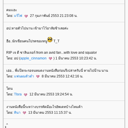
คมแฮะ
ดย:
ร้ไฟ
27 กุมภาพันธ์ 2553 21:23:08 น.
อป.หายตัวไปนาน เข้ามาไว้อาลัยช้าเลยค่ะ
ฮือ..นักเขียนคนโปรดของหนู
T_T
RIP เจ ดี ซาลินเจอร์ from an avid fan...with love and squalor
ดย: อป (
apple_cinnamon
) 1 มีนาคม 2553 10:23:42 น.
เอ่อ... พี่แป๊ดจะรอจนหมดงานหนังสือก่อนรึเปล่าครับนี่ หายไปน๊าน นาน
ดย:
ฟนผมตัวดำ
8 มีนาคม 2553 12:42:16 น.
ดน
ดย:
TIsra
12 มีนาคม 2553 19:24:54 น.
งานหนังสือนี้ระหว่างบรรทัดมีอะไรอัพเดทบ้างไหมค้า
ดย:
ทินา
13 มีนาคม 2553 11:15:37 น.
ูู^