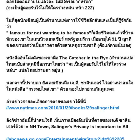
ดอกไม้ตอนตายไปแล้วล่ะ ไม่มีใครอยากหรอก"
(จะเป็นผู้คอยรับไว้ไม่ให้ใครร่วงหล่น หน้า 222)
นที่สุดนักเขียนผู้เป็นตำนานแห่งการใช้ชีวิตลึกลับและเป็นที่รู้จักกัน
ว่า
" famous for not wanting to be famous"ก็เสียชีวิตลงแล้วที่บ้าน
พักของเขาในแถบนิวแฮมเชียร์ สหรัฐอเมริกา เมื่ออายุได้ 91 ปี ญาติ
ของเขาบอกว่าเป็นการตายด้วยสาเหตุธรรมชาติ (คือแก่ตายนั่นเอง)
หนังสืออันโด่งดังของเขาคือ The Catcher in the Rye (สำนวนแปล
ไทยฉบับล่าสุดมีชื่อภาษาไทยว่า "จะเป็นผู้คอยรับไว้ไม่ให้ใครร่วง
หล่น" แปลโดยปราบดา หยุ่น )
นอกจากนี้ปราบดา ยังเคยเขียนถึง เจ.ดี. ซาลินเจอร์ ไว้อย่างน่าสนใจ
นหนังสือ "กระทบไหล่เขา" ด้วย ลองไปหาอ่านกันดูนะคะ
อ่านข่าวรายละเอียดการตายของเขาได้ที่นี่
//www.nytimes.com/2010/01/29/books/29salinger.html
ลิงก์ข่าวอันนี้ก็น่าสนใจดี เห็นภาพเมืองอันเป็นที่ตายของเจ.ดี ซาลิน
เจอร์ด้วย In NH Town, Salinger's Privacy Is Important to All
//abcnews.go.com/Entertainment/wireStory?id=9692285