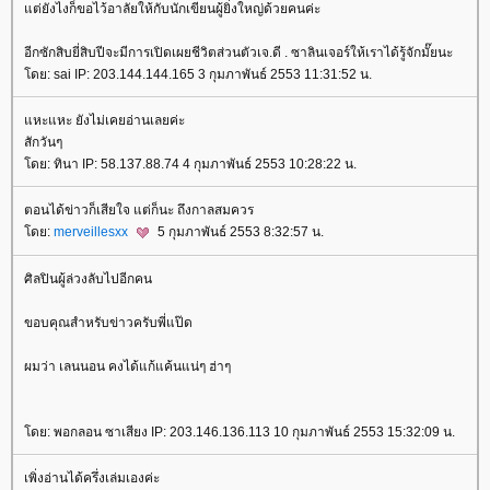
ต่ยังไงก็ขอไว้อาลัยให้กับนักเขียนผู้ยิ่งใหญ่ด้วยคนค่ะ
อีกซักสิบยี่สิบปีจะมีการเปิดเผยชีวิตส่วนตัวเจ.ดี . ซาลินเจอร์ให้เราได้รู้จักมั๊ยนะ
ดย: sai IP: 203.144.144.165 3 กุมภาพันธ์ 2553 11:31:52 น.
หะแหะ ยังไม่เคยอ่านเลยค่ะ
สักวันๆ
ดย: ทินา IP: 58.137.88.74 4 กุมภาพันธ์ 2553 10:28:22 น.
ตอนได้ข่าวก็เสียใจ แต่ก็นะ ถึงกาลสมควร
ดย:
merveillesxx
5 กุมภาพันธ์ 2553 8:32:57 น.
ศิลปินผู้ล่วงลับไปอีกคน
ขอบคุณสำหรับข่าวครับพี่แป๊ด
ผมว่า เลนนอน คงได้แก้แค้นแน่ๆ ฮ่าๆ
ดย: พอกลอน ซาเสียง IP: 203.146.136.113 10 กุมภาพันธ์ 2553 15:32:09 น.
เพิ่งอ่านได้ครึ่งเล่มเองค่ะ