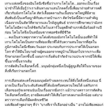
เกาะแห่งหนึ่งของอินโดนีเซียชื่อว่าเกาะโคโมโด...ออกจะเป็นเรื่อง
น่าขำก็ได้เมื่อรู้ว่าเราเดินทางมาแสนไกลครั้งนี้เพื่อมาถ่ายทำสารคดี
เกี่ยวกับมังกรโคโมโด สัตว์เลื้อยคลานกินเนื้อขนาดใหญ่ที่มีสา
สัมพันธ์เป็นเครือญาติกับตะกวดบ้านเรา สัตว์ชนิดนี้มีความสำคัญ
เนื่องจากเป็นสัตว์ที่หายากและใกล้สูญพันธ์ จากการศึกษาพบว่ามังกร
คโมโดมีความใกล้ชิดกับไดโนเสาร์ในยุคดึกดำบรรพ์เมื่อร้อยล้านปี
ก่อน โคโมโดจึงเป็นสมือนซากฟอสซิลที่มีชีวิต
... คงเป็นสาเหตุจากความโด่งดังของมังกรโคโมโดนั้นเองที่ทำให้
เกาะโคโมโดเป็นสถานที่ท่องเที่ยวที่ได้รับความสนใจมากที่สุดใน
ภูมิภาคอินโดนีเซียตะวันออก ประกอบกับการประกาศให้เป็นมรดก
ลก ทำให้มีนโยบายย้ายผู้คนออกจากหมู่บ้านให้ออกไปจากเกาะเพื่อ
รักษามรดกโลกชิ้นนี้ แผนการเริ่มต้นจำกัดจำนวนประชากรมิให้เพิ่ม
ขึ้นมากขึ้นจากเดิม
การตัดสินใจเลือกครั้งนี้...มนุษย์กลุ่มหนึ่งเป็นผู้สูญเสียให้ในนามของ
สิ่งที่เรียกว่ามรดกโลก
การเลือกแต่ละครั้งของมนุษย์สร้างผลกระทบให้สิ่งใดสิ่งหนึ่งเสมอ นี่
อาจเป็นเรื่องในระดับสังคมที่โต้แย้งหรือทบทวนใหม่ได้ แต่กับการ
เลือกของปัจเจกชนนับเป็นเรื่องยากยิ่งกว่า แม้ว่าบางคราวการตัดสิน
จเลือกครั้งหนึ่งๆ อาจมีผลแค่ทำให้เสียโอกาสงดงามเล็กน้อย แต่บาง
คราวการเลือกก็มีผลหักเหชีวิต
ค่เพียงคำพูดง่ายๆ ที่ว่า "บางทีเราก็เลือกอย่างอื่น " อาจไม่เพียงพอแก่