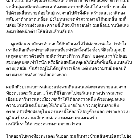
หลับต่อได้ แสงอรุณแรกสีทองสาดประกายกระทบผืนทรายกว้างไม่มี
จุดสิ้นสุดเหมือนท้องทะเล ท้องทะเลทรายที่เห็นมิได้สงบนิ่ง หากเต็ม
ไปด้วยคลื่นทรายน้อยใหญ่กระจายไปทัวทั้งผืน สร้างและเงาสีทอง
สลับเงาดำกลาดเกลื่อน ยังไม่ทันจะจดจำความงามได้หมดสิ้น ผมก็
ปล่อยให้ความง่วงและความขี้เกียจเข้าครอบงำ ผมเลื่อนม่านบังแสง
ลงมาปิดหน้าต่างให้สนิทแล้วหลับต่อ
... ดูเหมือนเรามักหาคำตอบให้กับตัวเองได้ไม่ค่อยน่าพอใจ ว่าทำไม
เราถึงเลือกที่จะทำบางสิ่งแทนที่จะทำอีกสิ่งหนึ่ง ทั้งๆ ที่สิ่งนั้นดูจะมี
เหตุผลมากว่าด้วยซ้ำ ผมคิดว่าบางที"การเลือก" ของคนเราก็ไม่ค่อ
สมเหตุสมผลเท่าไรนัก หรืออีกนัยหนึงเหตุผลก็เป็นสิ่งที่เปลี่ยนแปลงไป
ตามยุคสมัย ข้อสำคัญไม่ได้อยู่ที่การเลือก แต่เป็นความรับผิดชอบที่
ตามมาภายหลังการเลือกต่างหาก
ผมนึกถึงประสบการณ์สองแห่งจากดินแดนแห่งทะเลทรายและจาก
ท้องทะเลตะวันออก... ใครที่มีโอกาสไปจอร์แดนต่างปรารถนาจะ
เยือนมหาวิหารแห่งเมืองเพตร้าให้ได้สักคราวหนึ่ง ด้วยเหตุผลแห่ง
ความงามนี่เองเป็นเหตุให้เกิดนโยบายย้ายชาวเบดูอินหลายสิบ
ครอบครัวที่พักพิงอยุ่ในนครแห่งนี้ให้ออกไปอยู่ข้างนอก เพราะชาวเบ
ดูอินสร้างความเสียหายต่อความงดงามของเพตร้า
กรณีนี้เราให้ค่าของความงามมากกว่าคน
ไกลออกไปทางท้องทะเลตะวันออก ผมเดินทางข้ามเส้นศูนย์สูตรไปยัง