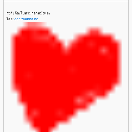
สงสัยต้องไปหามาอ่านมั่งแฮะ
ดย:
dont wanna no