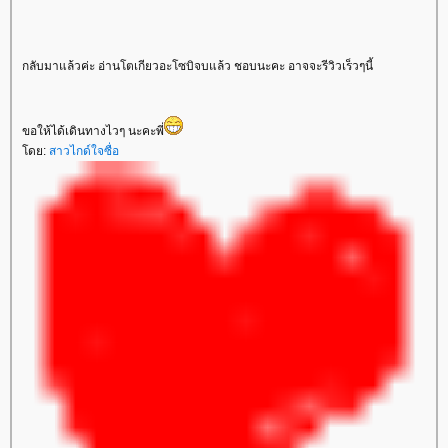
กลับมาแล้วค่ะ อ่านโตเกียวอะโซบิจบแล้ว ชอบนะคะ อาจจะรีวิวเร็วๆนี้
ขอให้ได้เดินทางไวๆ นะคะพี่
ดย:
สาวไกด์ใจซื่อ