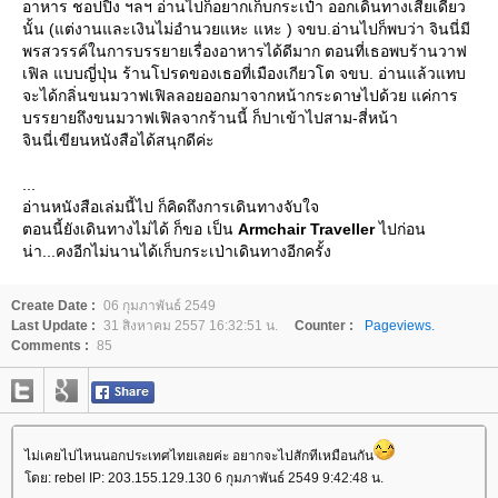
อาหาร ชอปปิ้ง ฯลฯ อ่านไปก็อยากเก็บกระเป๋า ออกเดินทางเสียเดี๋ยว
นั้น (แต่งานและเงินไม่อำนวยแหะ แหะ ) จขบ.อ่านไปก็พบว่า จินนี่มี
พรสวรรค์ในการบรรยายเรื่องอาหารได้ดีมาก ตอนที่เธอพบร้านวาฟ
เฟิล แบบญี่ปุ่น ร้านโปรดของเธอที่เมืองเกียวโต จขบ. อ่านแล้วแทบ
จะได้กลิ่นขนมวาฟเฟิลลอยออกมาจากหน้ากระดาษไปด้วย แค่การ
บรรยายถึงขนมวาฟเฟิลจากร้านนี้ ก็ปาเข้าไปสาม-สี่หน้า
จินนี่เขียนหนังสือได้สนุกดีค่ะ
...
อ่านหนังสือเล่มนี้ไป ก็คิดถึงการเดินทางจับใจ
ตอนนี้ยังเดินทางไม่ได้ ก็ขอ เป็น
Armchair Traveller
ไปก่อน
น่า...คงอีกไม่นานได้เก็บกระเป่าเดินทางอีกครั้ง
Create Date :
06 กุมภาพันธ์ 2549
Last Update :
31 สิงหาคม 2557 16:32:51 น.
Counter :
Pageviews.
Comments :
85
ไม่เคยไปไหนนอกประเทศไทยเลยค่ะ อยากจะไปสักทีเหมือนกัน
ดย: rebel IP: 203.155.129.130 6 กุมภาพันธ์ 2549 9:42:48 น.