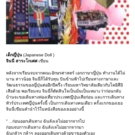
เด็กญึ่ปุ่น
(Japanese Doll )
จินนี่ สาระโกเศศ
เขียน
หลังจากเรียนจบจากคณะอักษรศาสตร์ เอกภาษาญี่ปุ่น ทำงานได้ไม่
นาน สาวน้อย จินนี่ก็ได้รับทุน บินข้ามฟ้าไปเรียนทางภาษาและ
วัฒนธรรมของญี่ปุ่นต่ออีกปีครึ่ง เรียนมหาวิทยาลัยเดียวกับโคอิสึมิ
เสียด้วย พอเรียนจบ จินนี่ก็ตัดสินใจเป็นมั่นเป็นเหมาะว่าก่อนกลับ
บ้านจะขอเดินทางท่องเที่ยวประเทศญีปุ่นเสียก่อน และการเดินทาง
ทัวร์ประเทศญึ่ปุ่นครั้งนี้ เป็นการเดินทางคนเดียว ครั้งแรกของเธอ
จินนี่เขียนคำนำไว้ในหนังสือของเธออย่างนี้
" ...ก่อนออกเดินทาง ฉันลังเลไม่อยากจากไป
ก่อนจบการเดินทาง ฉันลังเลไม่อยากจากมา
ฉันกลัวๆ กล้าๆ ลองออกเดินทางด้วยขาของตัวเอง