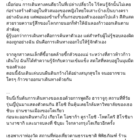
เมื่อก่อน การเดินทางคนดียวในที่เปล่าเปลี่ยวใจ ไร้คนรู้จักนั้นไม่เค
ก่อร่างสร้างตัวอยู่ในหัวสมองของหญิงไทยใจเสาะบ้างเป็นบางครา
อย่างฉันเลย แต่พอมองข้ามรั้วกั้นกรอบของตัวเองออกไปแล้ว สีสันสด
สวยรวยความรู้สึกของโลกภายนอกก็ทำให้ฉันลองก้าวออกเดินตาม
ลำพังดุ
ผู้รู้บอกว่าการเดินทางคือการค้นหาตัวเอง แต่สำหรับผู้ไม่รู้ชอบลองผิด
ลองถูกอย่างฉัน มันคือการเดินทางออกไปให้รู้จักตัวเอง
จากลูกสาวคนเล็กที่ขี้อายคล้ายขี้กลัวของแม่ ระหว่างที่สาวท้าวก้าว
เดินไป ฉันก็ได้ทำความรู้จักกับความเข้มแข็ง สดใสที่หลบอยู่ในมุมมืด
ของตัวเอง
ตอนนี้ฉันเดินเล่นบนผืนดินกว้างได้อย่างสนุกสุขใจ จนอยากชวน
ครๆ ก้าวขาออกมาเดินทางด้วยกัน
...
จินนี่เริ่มต้นการเดินทางของเธอด้วยการพูดถึง ฮาราจูกุ สถานที่ที่วั
รุ่นญึ่ปุ่นมาแสดงตัวตนกัน ฮิโยชิ ถิ่นคุ้นเคยใกล้มหาวิทยาลัยของเธอ
ชิบะ ย่านชานเมืองของโตเกียว
ก่อนจะออกเดินทางไป เกียวโต โอซาก้า คูราโยชิ -โทตโตริ ฮิโรชิมา
นางาซากิ และมาจบลงที่ ชิบุยะ ใจกลางกรุงโตเกียวอีกครั้ง
เธอพาเราท่องวัด สถานที่ท่องเที่ยวตามธรรมชาติ พิพิธภัณฑ์ ร้าน