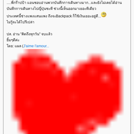
.....พี่กร๊าปป้า แอนชอบอ่านพวกบันทึกการเดินทางมาก...และยังไม่เคยได้อ่าน
บันทึกการเดินทางไปญี่ปุ่นซะที ช่วงนี้เห็นออกมาเยอะทีเดียว
ประเทศนี้ช่างแพงแสนแพง ถึงจะBackpack ก็ใช้เงินเยอะอยู่ดี...
ไม่รู้จะได้ไปรึเปล่า
ปล. อ่าน "คิดถึงทุกวัน" จบแล้ว
ิ้มๆดีค่ะ
ดย: แผล (
J'aime l'amour...