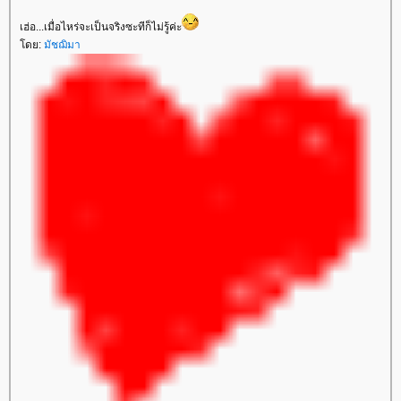
เฮ่อ...เมื่อไหร่จะเป็นจริงซะทีก็ไม่รู้ค่ะ
ดย:
มัชฌิมา