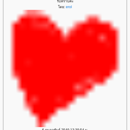
รับทราบค่ะ
ดย:
erol