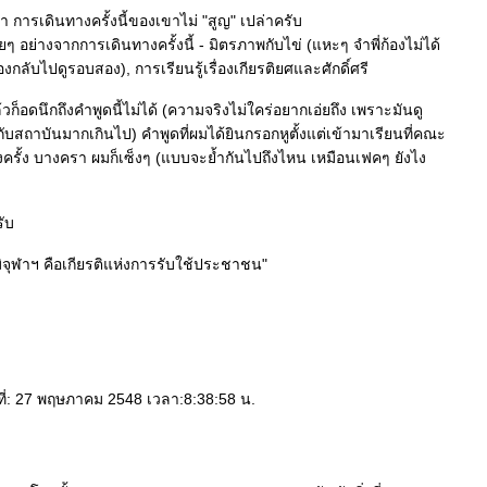
า การเดินทางครั้งนี้ของเขาไม่ "สูญ" เปล่าครับ
ๆ อย่างจากการเดินทางครั้งนี้ - มิตรภาพกับไข่ (แหะๆ จำพี่ก้องไม่ได้
กลับไปดูรอบสอง), การเรียนรู้เรื่องเกียรติยศและศักดิ์ศรี
้แล้วก็อดนึกถึงคำพูดนี้ไม่ได้ (ความจริงไม่ใคร่อยากเอ่ยถึง เพราะมันดู
กับสถาบันมากเกินไป) คำพูดที่ผมได้ยินกรอกหูตั้งแต่เข้ามาเรียนที่คณะ
่บางครั้ง บางครา ผมก็เซ็งๆ (แบบจะย้ำกันไปถึงไหน เหมือนเฟคๆ ยังไง
รับ
ิภูมิจุฬาฯ คือเกียรติแห่งการรับใช้ประชาชน"
ันที่: 27 พฤษภาคม 2548 เวลา:8:38:58 น.