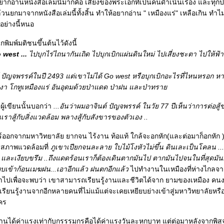
้อยากอ่านหนังสือเล่มนี้มากคือ เสียงของพระเอกที่เป็นคนดำเนินเรื่อง และทุก
้วนยกมาจากหนังสือเล่มนี้ทั้งสิ้น ทำให้อยากอ่าน " เหมืองแร่" เหลือเกิน ท
่อย่างนี้หนอ
ิมพ์มติชนขึ้นต้นไว้ดังนี้
 west ...
ไปบุกไร่ไถนากันเถิด ไปบุกเบิกแผ่นดินใหม่ ไปเสี่ยงชะตา ไปให้ฟ้
์ ปัญจพรรค์ในปี 2493 แต่เขาไม่ได้ Go west หรือบุกเบิกอะไรที่ไหนหรอก ห
งา โกทูเหมืองแร่ อันอุดมด้วยป่าแดด ป่าฝน และป่าทรา
ู้เขียนนั้นบอกว่า
...อันว่าผมอาจินต์ ปัญจพรรค์ ในวัย 77 ปีเห็นว่าการต่อสู้ข
เราสู้กับสิ่งแวดล้อม พลางสู้กับสังขารของตัวเอง ..
ีไทร์ออกจากมหาวิทยาลัย ยากจน ไร้งาน ท้อแท้ ใกล้จะอกหัก(และต่อมาก็อกหัก
ู่สภาพแวดล้อมที่
ภูเขาเปียกจนละลาย ใบไม้โงหัวไม่ขึ้น ดินเละเป็นโคลน ...
และเงียบขรึม ..ถึงแดดร้อนเราก็ต้องเดินตากมันไป ตากมันไปจนในที่สุดมัน
ุบเข้าก้อนเมฆฝน...เอาอีกแล้ว ฝนตกอีกแล้ว
ไปทำงานในเหมืองที่ห่างไกลจากก
ขาไปเพื่อจะพบว่า เขาสามารถเรียนรู้งานและชีวิตได้จาก ยามของเหมือง คน
ียนรู้งานจากอีกหลายคนที่ไม่แม้แต่จะเคยเหยียบย่างเข้าสู่มหาวิทยาลัยหรื
คร
ได้ค่าแรงเท่ากับกรรรมกรคือได้ค่าแรงวันละหกบาท แต่ต่อมาหลังจากพิสูจน