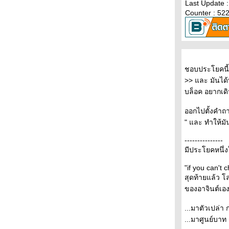
- - - - - 7 เรื่องเข้ารอบซีไรต์ - - -- - - - -
Last Update 
Counter : 52
- - - - - อ่าน ( มุกหอม วงษ์เทศ ) ผิด - - - - - -
- - - การวิจารณ์วรรณกรรมของวินทร์ เลียววาริ
นทร์ - - - - -
- - - - ร้านหนังสือก็องดิด (1) จุดเริ่มต้น - - - -
+++ 1Q84 นวนิยายเล่มใ หม่ของมูราคามิ- - - -
ชอบประโยคนี้
เทวา ซาตานฉบับหนัง + + + +
>> และ มันได้
- - - เสียงเล่าเรื่องจากเครื่องฉาย- The
Projector's Tales - - -
บล็อค อยากเด
- - - - - บาร์เทิลบี , ราโชมอนและเรื่องสั้นอื่นๆ -
- - - - -
ออกไปตั้งคำถา
- - -- ลับแล, แก่งคอย : ประวัติศาสตร์ และ
" และ ทำให้มั
สัญญะแห่งตัวตนของอุทิศ เหมะมูล - - - -
---------------
- - - - - After Book Fair -- - - -
มีประโยคหนึ่งใ
- - --- งานสัปดาห์หนังสือแห่งชาติครั้งที่ 37 เริ่ม
ต้นขึ้นแล้ว -- - - -
"if you can't
- - - - - เปล่า ผมไม่กังวลกับความตาย - 'รงค์ วงษ์
สุดท้ายแล้ว โ
สวรรค์ - - - - - -
ของอาจินต์เอง
- - - แจ้งข่าวแฟนๆ มูราคามิถึงเรื่องสั้นเล่มใหม่
"เส้นแสงที่สูญหาย เราร้องไห้เงียบงัน" - - -
...มาตัวเปล่า 
- - - - - - - - Murakami and The Music of
...มาศูนย์บาท
Words + Dinner with Murakami- - - - - - - -