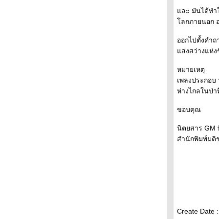
(2) + + + + + + +
ละ มันได้ทำให
+ + + + + + + งานสัปดาห์หนังสือที่บูธระหว่าง
ลกภายนอก ออก
บรรทัด ( 1) + + + + + + +
- - - - - "ผม,มูราคามิ" นวนิยายมีมือของนิ้วกลม
ออกไปตั้งคำถา
ฉบับ ปรับปรุงรูปเล่มใหม่เอี่ยมอ่อง - - - - --
สงสว่างแห่งชี
- - - - -- Reading Room เปิดใหม่ , โมเดิร์นด็อก
15 ปี และป๋าอัจฉริยะ เล่ม 26 - - - --
หมายเหตุ
- - - - - มกรา'52 โดย ตุล ไวฑูรเกียรติ บุปผาชน
เพลงประกอบ หน
ห่งปี 2009 - - - - - -
ห่างไกลในป่าทึ
- - -- - - คำสาปร้านบเกอรี รวมเรื่องสั้นชุดแฟน
ขอบคุณ
คลับมูราคามิเล่ม 2 - - - -
- - - - - มานพติก้า และผู้ออกแบบตัวอักษรของ
นิตยสาร GM ท
ไทย - - - -
สำนักพิมพ์มติช
- - - - - Read by Heart . Finland by Hand - - - -
-
- - - - - ควันหลงงานอมรินทร์บุ้คแฟร์ - - - - -
-- - - งานอมรินทร์บุ้คแฟร์และ "ยาขอบกับ
ครอบครัว" หนังสือเล่มใหม่ของระหว่างบรรทัด- -
- -
- - - - ประเทศใต้ -หนึ่งในเจ็ด เรื่องที่เข้ารอบซี
ไรต์ประเภทนวนิยาย ปีนี้ - -- - -
Create Date 