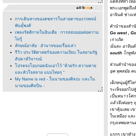
ต่สิ่งที่ทำให
พระเอกพูดถึงล
อาจินต์ ช่างเท
การเดินทางของคชสารในสายตาของวรพจน์
พันธุ๋์พงศ์
คำนำของสำนักพ
เพลงรัตติกาลในอินเดีย : การสยบยอมต่อความ
Go west , Go
ไม่รู้
เราเถิด
ลักษณ์อาลัย : อำนาจของเรื่องเล่า
นั่นละ อาจินต
รีวิว ประวัติศาสตร์ของความเงียบ ในสยามรัฐ
south
กทูพัง
สัปดาห์วิจารณ์
ส่วนคำนำของผ
ปรดจงโอบกอดฉันเอาไว้ “ด้วยรัก ความตา
ุค ทุคสมัย คน
ละหัวใจสลาย แบบไทยๆ “
My Name is red -.ในนามของศิลปะ และใน
เด็กหนุ่มผู้ร
นามของศิลปิน -
ระเห็จออกไปส
"ณ ที่นั้นมีดาวเหนือ " ณ ที่นั้นมีนวนิยา
เป็นหนาวโศก 
- - - - - - "ผมแปลเศษบทความมาก่อน" นพดล
ล้วจึงค่อยๆ ห
เวชสวัสดิ์ - - - - - - - - - - -- -
เขาคุ้นเคย เ
- - - - - - ดนตรีแจ๊สในร้านหนังสือ - - - - -
นเหมือง และเร
- - - - ก็องดิดเสวนาครั้งที่ 1 ที่ร้านหนังสือก็องดิด
กรุงเทพมหาน
- - - - -
- - - - หนังสือที่ได้จากงานสัปดาห์หนังสือฯ ครั้งที่
รกๆ เขาทำงาน