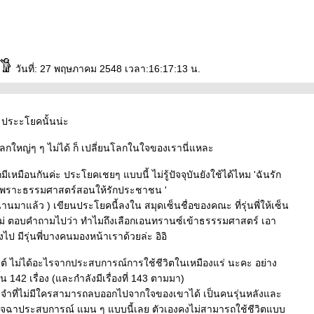
วันที่: 27 พฤษภาคม 2548 เวลา:16:17:13 น.
 ประะโยคนั้นน่ะ
โลกใหญ่ๆ ๆ ไม่ได้ ก็ เปลี่ยนโลกในใจของเรานี่แหละ
ีเหมือนกันค่ะ ประโยคเชยๆ แบบนี้ ไม่รู้ปัจจุบันยังใช้ได้ไหม 'ฉันรัก
เพราะธรรมศาสตร์สอนให้รักประชาชน '
อนานมาแล้ว ) เขียนประโยคนี้ลงใน สมุดเซ็นชื่อของคณะ ที่รุ่นพี่ให้เซ็น
ม่ ตอบคำถามไปว่า ทำไมถึงเลือกเอนทรานซ์เข้าธรรรมศาสตร์ เอา
ไป มีรุ่นพี่บางคนมองหน้าเราด้วยล่ะ อิอิ
ินต์ ไม่ได้อะไรจากประสบการณ์การใช้ชีวิตในเหมืองแร่ นะคะ อย่าง
สั้น 142 เรื่อง (และกำลังมีเรื่องที่ 143 ตามมา)
ที่ไม่มีใครสามารถลบออกไปจากใจของเขาได้ เป็นคนรุ่นหลังและ
ังอิจฉาประสบการณ์ แมน ๆ แบบนี้เลย ตัวเองคงไม่สามารถใช้ชีวิตแบบ