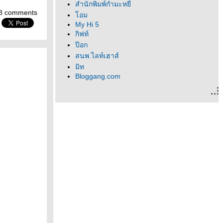
สำนักพิมพ์กำมะหยี่
8 comments
อม
My Hi 5
กิฟท์
ป๊อก
สนพ.ไลท์เฮาส์
มิท
Bloggang.com