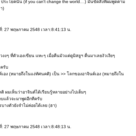
ประโยคนั้น (if you can't change the world....) มันขัดสิ่งที่ผมพูดตาม
ฮา)
ันที่: 27 พฤษภาคม 2548 เวลา:8:41:13 น.
งงๆ ที่ตัวเองเขียน แหะๆ เมื่อคืนมัวแต่ดูมิสยูฯ ตื่นมาเลยงัวเงียๆ
งครับ
เอง (หมายถึงในแง่ทัศนคติ) เป็น >> โลกของอาจินต์เอง (หมายถึงใน
ติ ผมเห็นว่าอาจินต์ได้เรียนรู้หลายอย่างไปเต็มๆ
รอบแล้วจะมาพูดอีกทีครับ
รบางตัวยังจำไม่ค่อยได้เลย (ฮา)
ันที่: 27 พฤษภาคม 2548 เวลา:8:48:13 น.