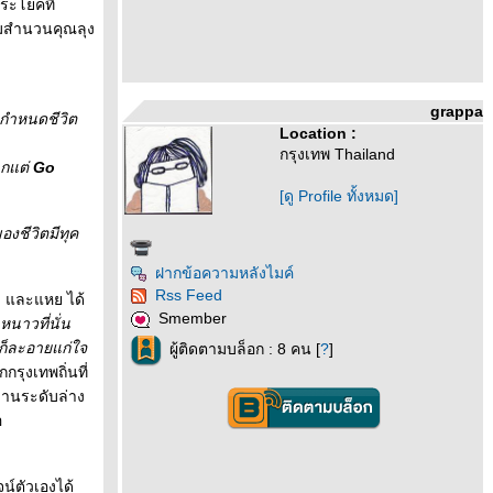
ประโยคที่
ำไมสำนวนคุณลุง
grappa
ากำหนดชีวิต
Location :
กรุงเทพ Thailand
ากแต่
Go
[ดู Profile ทั้งหมด]
องชีวิตมีทุค
ฝากข้อความหลังไมค์
Rss Feed
 ) และแหย ได้
Smember
หนาวที่นั่น
ก็ละอายแก่ใจ
ผู้ติดตามบล็อก : 8 คน [
?
]
รุงเทพถิ่นที่
งานระดับล่าง
อ
์ตัวเองได้