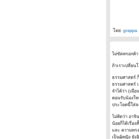
- * -* - *- * อยากไปดูหนัง "ที่โรงภาพยนตร์ไกล
บ้านคุณ" ได้บ่อยๆ -* - *- * -*- *-
- - - - บรรยากาศงานอินดี้ บุ้คแฟร์ ครั้งที่ 5 สวน
สันติชัยปราการ ป้อมพระสุเมรุ - - - - -
- - - - - - อินดี้บุ้คแฟร์ ครั้งที่ 5 วันที่ 25-27
ดย:
grappa
เมษายน 2551 เริ่มพรุ่งนี้แล้วค่ะ - - - - -
- - - ดีไซน์ +คัลเจอร์ ความหมายและเบื้องลึก
ของงานออกแบบ - - -
ไม่ขัดหรอกค้า
- - - และแล้วงานเลี้ยงก็เลิกลา ปิดม่านงาน
สัปดาห์หนังสือฯ พร้อมด้วยหนังสือที่ได้มา - - -
ถ้าเราเปลี่ยน
- - - - - หนังสือของระหว่างบรรทัดในงาน
สัปดาห์หนังสือแห่งชาติ ครั้งที่ 36 - - - - -
ธรรมศาสตร์ ก็ม
- หนังสือสามเล่ม"จดหมายจากนักเขียนหนุ่ม" "
ธรรมศาสตร์ 
กระจกเงา เงากระจก" "ที่อื่น " บนตู้นอนรถไฟ
จำได้ว่า (เมื่
สายใต้ -
ตอนรับน้องให
- - - - - ล่อง / รอย แห่งกนกพงศ์ สงสมพันธุ์ - - - -
ประโยคนี้ใส่ลง
-
- - - - - - the soundtracks of my love : เพลงรัก
ไม่คิดว่า อาจ
ประกอบชีวิตของนิ้วกลม - - - - -
น้อยก็ได้เรี่อง
- - - - - เงาตนบนรอยซาย ความหมายและ
ละ ความทรงจำ
รางวัลแห่งการรอคอย - - - -
เป็นผู้หญิง ย