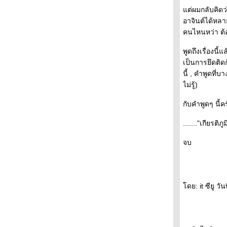
- - - - - - - - ( นิยายรัก ) ฤดูร้อน และ รอยเท้าบน
ต่ผมกลับคิดว่
ผืนทราย โรมานซ์แบบกนกพงศ์ - - - - - - -
อาจินต์ได้หลาย
- - - -- - - - ไว้อาลัยปราชญ์แห่งสยาม "ไมเคิล
คนไหนหว่า ต้อง
ไรท " - - -- - --
- - - - - Book Designs of the Year from
พูดถึงเรื่องนี
Penguin Publishing - - - - - - -
เป็นการยึดติด
- - - - - -- คำพิพากษาจากพระเจ้า An instance
นี้ , คำพูดที
of the fingerpost - - - - - -
ไม่รู้)
- - - -- - Read Camp - รำลึกความหลัง - ฟิ้วเล่ม
หม่ - Moonstruck - - - - - - -
กับคำพูดๆ นี้ค
- - - - - เริ่มแล้วงานมหกรรมหนังสือฯ + นักเขียน
ที่จะมาเซ็นชื่อที่บู้ท - - - - -
......."เกียรต
- - - - - - - - - - - - แพร์ซโพลิส1-2 อิสระภาพและ
ความขมขื่น --------------------------
จบ
- - - - - -- - - - --- - บล็อกที่หายไป - -- - -- --- - --
- - - - - - Dasa ร้านหนังสือมือสองในดวงใจ - - --
- -
- - - - ก่อนราตรี ( จะ) มหัศจรรย์ ( บรรยากาศ
ดย: it ซียู ว
งานคนอ่านและไม่อ่านมูราคามิ) - - -- - --
- - - - - - + + + + ป่าลึกและปารีส - - - - - -
+++++
- - - - - - - - - - - รวมพลคนอ่านและไม่อ่านมู