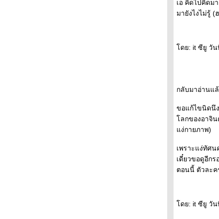
เอ คิดไปคิดมา 
ราคามิ - - - - - - - - - -
มายังไงไม่รู้ (
- - - - พบกับ After Dark- ราตรีมหัศจรรย์-หนังสือ
เล่มใหม่ของมูราคามิ ที่งานอัมรินทร์บุ้คแฟร์ - - -
-
ดย: it ซียู ว
- - - - ชวนคุยเรื่อง เรื่องสั้นเข้ารอบสุดท้า
รางวัลซีไรท์ - - - - - -
- - - วารสาร "อ่าน" พาไป "ฟัง" เขาและเธอ
"พูด" เรื่อง"การอ่าน" - - - -
กลับมาอ่านแล้ว
- - - - โคตรเก๋า อยุธยา ยังไม่สิ้นมาโนช พุฒตาล
ละ DDT เล่มใหม่ - - - - -
ขอแก้ไขนิดนึ
- - - What I Talk About When I Talk About
Running By Haruki Murakami- - -
ลกของอาจินต์
- -- - เลอ คอร์บูซิเยร์ สถาปนิกผู้ทรงอิทธิพลที่สุด
ง่กายภาพ)
ห่งศตวรรษที่ 20 - - - -
เพราะแง่ทัศนค
- - - - - - - - ไปหาใครบางคน : สั้นๆ จริงจังและ
เดี๋ยวขอดูอีก
อ่อนโยน - - - - - -
ตอนนี้ ตัวละค
- - - - - - เรียงความประเทศไทย ของมิวเซียม
สยาม ( TCDC ณ ท่าเตียน ) - - - - - -
- - - - - ช็อกโกเลิฝและเซ็กซ์ในสวนเซ็น - - - - -
- - - - - - ลอนดอนกับความลับในรอยจูบ - - - - - -
ดย: it ซียู ว
-