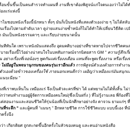
ลื่อนขั้นขึ้นเป็นคนสำรวจทำแผนที่ งานที่เขาต้องพิสูจน์แก่ใจตนเองว่าไม่ได้ท
งแร่แห่งนี้
ำไมชอบหนังเรื่องนี้นักหนา ทั้งๆ มันก็เป็นหนังที่แสดงตัวเองง่าย ๆ ไม่ได้สล
เรื่องไปตามลำดับเวลา ดูง่ายแสนง่ายซ้ำหนังก็ไม่ได้ทำให้เปลี่ยนวิธีคิด เ
 มันเป็นหนังธรรมดาๆ และเรียบง่ายขนาดนั้น
ทันทีทันใด เพราะหนังมันแสดงถึง อุดมคติบางอย่างที่ขาดหายไปจากชีวิตค
ธิบายเรื่องนี้ไว้อย่างน่าสนใจในบทสัมภาษณ์จากนิตยสาร GM "
ความรู้สึกเกี่ย
อย่างเรื่องที่เจอน้องๆ พูดกันแต่เรื่องงเดือน แทนที่จะพูดเรื่องงาน หรือเรื่องท
 ไม่มีอยู่ในพจนานุกรมของคนรุ่นเราอีกแล้ว
การพิสูจน์ตัวเองด้วยการทำงาน
์ตัวเองด้วยข้าวของเครื่องใช้ ภายนอกแทนดีกว่า เผอิญว่าเหมืองแร่มันสนุกแ
่างแนบเนียน "
งที่เราพบเห็นใน เหมืองแร่ จึงเป็นตัวละครที่ฆ่า ได้ แต่หยามไม่ได้ทั้งสิ้น ไม่
ว่าทนทำงานอยู่ผู้จัดการเหมืองคนใหม่(ซึ่งเป็นฝรั่ง ) ที่ไม่รู้งานเลย พี่ก้องที่
ต่สอนงานและสอนชีวิตให้รุ่นน้องที่เป็นนักศึกษาอย่างจัง ตาจวน ยามแก่ๆ ที
นที่ระลึก "
ละผู้คนที่ "แมนๆ " อีกหลายชีวิต การใช้ชีวิตแบบ แบบนี้เอง ที่
กครั้งนึง
ำว่า เกียรติยศ ถูกสะกดขึ้นอีกครั้งในหัวของคนดู และคนอ่านหนังสือ