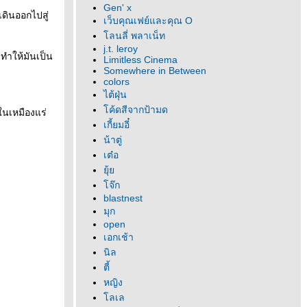
Gen' x
เดินออกไปสู่
เว็บคุณเฟย์และคุณ O
ลนลี่ พลาเน็ท
j.t. leroy
 ทำให้มันเป็น
Limitless Cinema
Somewhere in Between
colors
ไต้ฝุ่น
ค้ดสีจากป้ามด
ในเหมืองแร่
เกี้ยมอี๋
น้าตู่
เต๋อ
ุ้
จ๊ก
blastnest
มุก
open
เอกเช้า
นิล
ตี้
หญิง
ลเล