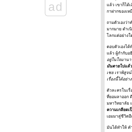
38 - - - -- -
ad
ล้ว เขาก็ได้เ
- - -- - พบกับหนังสือใหม่ของระหว่างบรรทัดใน
กาฝากของเหมือ
งานสัปดาห์หนังสือแห่งชาติครั้งที่ 38 - - - - -
- - - - - Farewell - J.D. Salinger ( 1919-2010 )-
ถามตัวเองว่าท
ครจะอยากได้ดอกไม้ตอนตายไปแล้วล่ะ - - - - -
มากมาย ดำเนิน
-
- - - - - - - - - ภาพนิ่งจากหนังเรื่อง Norwegian
ลกแต่อย่างใด
Wood - - - - - - - - - -
- - - - Baby don' t sniff : เมื่อรัฐจะเข้ามาดูทุก
ตอบตัวเองได้
อย่างในอินเตอร์เน็ต
ล้ว ผู้กำกับอ
- - - - - - - Happy Birthday Haruki Murakami -
อยู่ในใจมานาน 
- -- -- - --
มันตายไปแล้ว
- - -- - สัปดาห์เปิดโลกการอ่าน และ "เธอคือ
เชย เราพิสูจน
ชีวิต" - - - - -
เรื่องนี้ได้อย
- - - - - เกร็ดความคิดบนก้าววิ่ง-ฮารูกิ มูราคามิ
ความเรียงที่ทำให้เราร้องไห้ - - - - -
ตัวละครในเรื่อ
-- -- Julie and Julia: 365 Days, 524 Recipes,
ที่ยอมลาออก ดีก
and Many Many Blogs- -- -
มหาวิทยาลัย แ
+ + + + + + + คารวะ 60 ปี เสกสรรค์ ประเสริฐ
ความเกลียดเป็
กุล + + + + + + + +
เอมมาสู่ชีวิตอี
+ + + + + + Memories for you อ่าน ดู ฟัง ยาม
หน้าหนาว + + + + +
มันได้ทำให้ ค
+ + + + + + + งานหนังสือที่บูธระหว่างบรรทัด