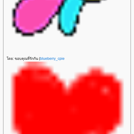
ดย: ขอบคุณที่รักกัน (
blueberry_cpie