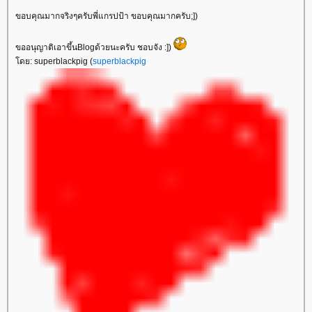
ขอบคุณมากจริงๆครับพี่แกรปป้า ขอบคุณมากครับ;])
ขออนุญาติเอาขึ้นBlogด้วยนะครับ ชอบจัง :])
ดย: superblackpig (
superblackpig