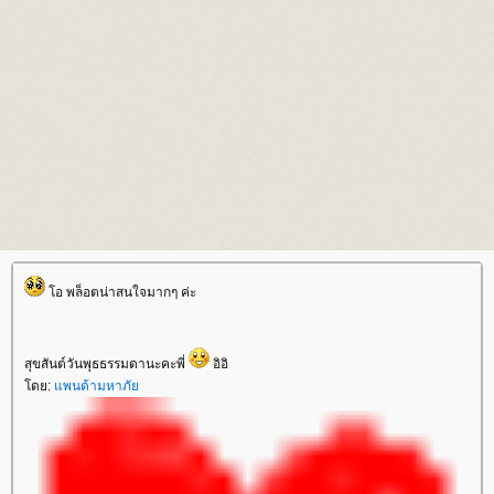
อ พล็อตน่าสนใจมากๆ ค่ะ
สุขสันต์วันพุธธรรมดานะคะพี่
อิอิ
ดย:
พนด้ามหาภั