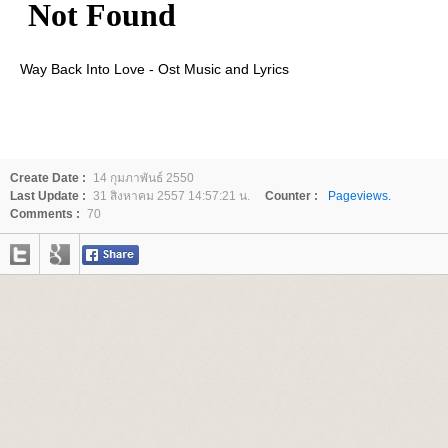
Way Back Into Love - Ost Music and Lyrics
Create Date :
14 กุมภาพันธ์ 2550
Last Update :
31 สิงหาคม 2557 14:57:21 น.
Counter :
Pageviews.
Comments :
70