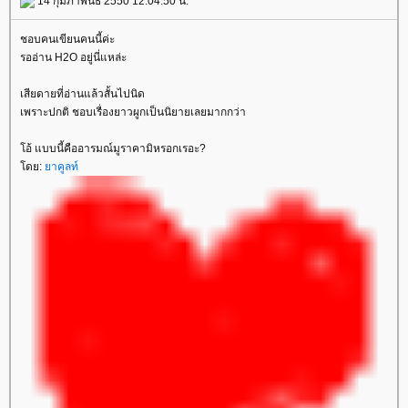
14 กุมภาพันธ์ 2550 12:04:50 น.
ชอบคนเขียนคนนี้ค่ะ
รออ่าน H2O อยู่นี่แหล่ะ
เสียดายที่อ่านแล้วสั้นไปนิด
เพราะปกติ ชอบเรื่องยาวผูกเป็นนิยายเลยมากกว่า
อ้ แบบนี้คืออารมณ์มูราคามิหรอกเรอะ?
ดย:
าคูลท์