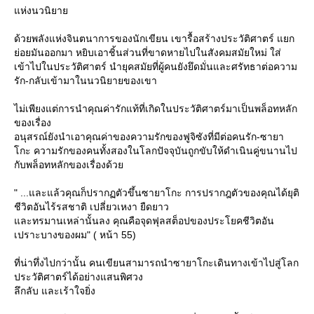
ห่งนวนิยา
ด้วยพลังแห่งจินตนาการของนักเขียน เขารื้อสร้างประวัติศาตร์ แยก
่อยมันออกมา หยิบเอาชิ้นส่วนที่ขาดหายไปในสังคมสมัยใหม่ ใส่
เข้าไปในประวัติศาตร์ นำยุคสมัยที่ผู้คนยังยึดมั่นและศรัทธาต่อความ
รัก-กลับเข้ามาในนวนิยายของเขา
ไม่เพียงแต่การนำคุณค่ารักแท้ที่เกิดในประวัติศาตร์มาเป็นพล็อทหลัก
ของเรื่อง
อนุสรณ์ยังนำเอาคุณค่าของความรักของฟูจิซังที่มีต่อคนรัก-ซายา
กะ ความรักของคนทั้งสองในโลกปัจจุบันถูกขับให้ดำเนินคู่ขนานไป
กับพล็อทหลักของเรื่องด้ว
" ...และแล้วคุณก็ปรากฏตัวขึ้นซายาโกะ การปรากฎตัวของคุณได้ยุติ
ชีวิตอันไร้รสชาติ เปลี่ยวเหงา ยืดยาว
ละทรมานเหล่านั้นลง คุณคือจุดฟุลสต็อปของประโยคชีวิตอัน
เปราะบางของผม" ( หน้า 55)
ที่น่าทึ่งไปกว่านั้น คนเขียนสามารถนำซายาโกะเดินทางเข้าไปสู่โลก
ประวัติศาตร์ได้อย่างแสนพิศวง
ลึกลับ และเร้าใจยิ่ง