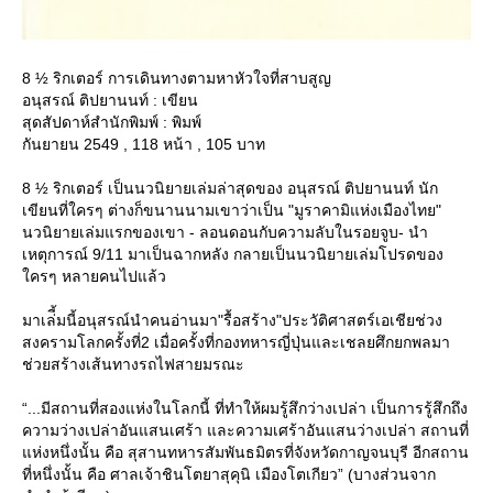
8 ½ ริกเตอร์ การเดินทางตามหาหัวใจที่สาบสูญ
อนุสรณ์ ติปยานนท์ : เขียน
สุดสัปดาห์สำนักพิมพ์ : พิมพ์
กันยายน 2549 , 118 หน้า , 105 บาท
8 ½ ริกเตอร์ เป็นนวนิยายเล่มล่าสุดของ อนุสรณ์ ติปยานนท์ นัก
เขียนที่ใครๆ ต่างก็ขนานนามเขาว่าเป็น "มูราคามิแห่งเมืองไทย"
นวนิยายเล่มแรกของเขา - ลอนดอนกับความลับในรอยจูบ- นำ
เหตุการณ์ 9/11 มาเป็นฉากหลัง กลายเป็นนวนิยายเล่มโปรดของ
ครๆ หลายคนไปแล้ว
มาเล่ี้มนี้อนุสรณ์นำคนอ่านมา"รื้อสร้าง"ประวัติศาสตร์เอเชียช่วง
สงครามโลกครั้งที่2 เมื่อครั้งที่กองทหารญี่ปุ่นและเชลยศึกยกพลมา
ช่วยสร้างเส้นทางรถไฟสายมรณะ
“...มีสถานที่สองแห่งในโลกนี้ ที่ทำให้ผมรู้สึกว่างเปล่า เป็นการรู้สึกถึง
ความว่างเปล่าอันแสนเศร้า และความเศร้าอันแสนว่างเปล่า สถานที่
ห่งหนึ่งนั้น คือ สุสานทหารสัมพันธมิตรที่จังหวัดกาญจนบุรี อีกสถาน
ที่หนึ่งนั้น คือ ศาลเจ้าชินโตยาสุคุนิ เมืองโตเกียว” (บางส่วนจาก