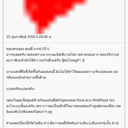
15 กุมภาพันธ์ 2550 0:28:06 น.
ขอบพระคุณ คุณพี่ แกรป (ป้า)
มากๆเลยครับ เพลงเพราะมากๆ ผมเปิดฟังวนไปมาหลายรอบมาก ชอบจริงๆ แต่
ผมว่าฟังแล้วมันให้ความหวังดีนะครับ สู้ต่อไปหมูดำ :])
น่าแปลกที่สิ่งที่เกิดขึ้นกับผมตอนนี้ มันไม่ได้ทำให้ผมมองความรักแย่ลงเลย แต่
กลับมองมันสวยงามขึ้นด้ว
ปลกจริงแปลกจริง
เพลงในยุคเจ็ดศูนย์สำหรับผมมันคือProgressive Rock พวก PinkFloyd Yes
อะไรแบบนั้นอะครับ เพราะว่าผมเป็นเด็กที่โตมาตอนเพลงเก้าศูนย์ครองเมือง เล
้อนกลับไปฟังเพลงร็อคเก่าๆ อยู่
ส่วนเพลงป๊อปนี่เกิดไม่ทัน ฮ่าๆ คิดว่าคนที่เกิดทันน่าจะอิน (แอ๊บแซวซะงั้น ฮ่าๆ)