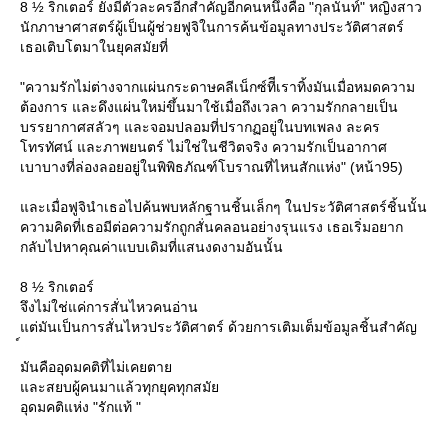
8 ½ ริกเตอร์ ยังมีตัวละครอีกสำคัญอีกคนหนึ่งคือ "กุลนัันท์" หญิงสาว
นักภาษาศาสตร์ผู้เป็นผู้ช่วยฟูจิในการค้นข้อมูลทางประวัติศาสตร์
เธอเติบโตมาในยุคสมัยที่
"ความรักไม่ต่างจากแผ่นกระดาษคลีเน็กซ์ทีีเราทิ้งมันเมื่อหมดความ
ต้องการ และดึงแผ่นใหม่ขึ้นมาใช้เมื่อถึงเวลา ความรักกลายเป็น
บรรยากาศสลัวๆ และจอมปลอมที่ปรากฏอยู่ในบทเพลง ละคร
ทรทัศน์ และภาพยนตร์ ไม่ใช่ในชีวิตจริง ความรักเป็นอากาศ
เบาบางที่ล่องลอยอยู่ในพิพิธภัณฑ์โบราณที่ไหนสักแห่ง" (หน้า95)
ละเมื่อฟูจินำเธอไปค้นพบหลักฐานชิ้นเล็กๆ ในประวัติศาสตร์ชิ้นนั้น
ความคิดที่เธอมีต่อความรักถูกสั่นคลอนอย่างรุนแรง เธอเริ่มอยาก
กลับไปหาคุณค่าแบบเดิมที่แสนงดงามอันนั้น
8 ½ ริกเตอร์
จึงไม่ใช่แค่การสั่นไหวคนอ่าน
ต่มันเป็นการสั่นไหวประวัติศาตร์ ด้วยการเติมเต็มข้อมูลชิ้นสำคัญ
มันคืออุดมคติที่ไม่เคยตา
ละสยบผู้คนมาแล้วทุกยุคทุกสมั
อุดมคติแห่ง "รักแท้ "