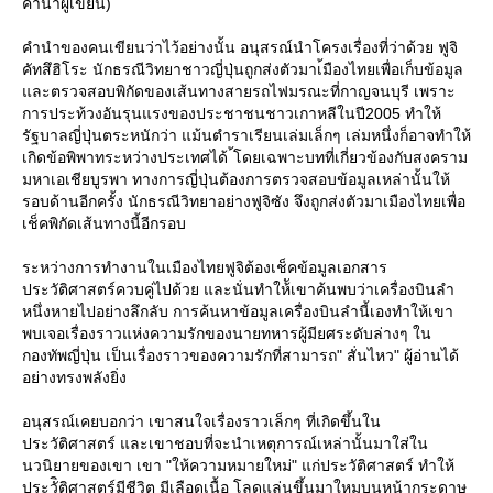
คำนำผู้เขียน)
คำนำของคนเขียนว่าไว้อย่างนั้น อนุสรณ์นำโครงเรื่องที่ว่าด้วย ฟูจิ
คัทสึฮิโระ นักธรณีวิทยาชาวญี่ปุ่นถูกส่งตัวมาเ้มืองไทยเพื่อเก็บข้อมูล
ละตรวจสอบพิกัดของเส้นทางสายรถไฟมรณะที่กาญจนบุรี เพราะ
การประท้วงอันรุนแรงของประชาชนชาวเกาหลีในปี2005 ทำให้
รัฐบาลญี่ปุ่นตระหนักว่า แม้นตำราเรียนเล่มเล็กๆ เล่มหนึ่งก็อาจทำให้
เกิดข้อพิพาทระหว่างประเทศได้ ้โดยเฉพาะบทที่เกี่ยวข้องกับสงคราม
มหาเอเชียบูรพา ทางการญี่ปุ่นต้องการตรวจสอบข้อมูลเหล่านั้นให้
รอบด้านอีกครั้ง นักธรณีวิทยาอย่างฟูจิซัง จึงถูกส่งตัวมาเมืองไทยเพื่อ
เช็คพิกัดเส้นทางนี้อีกรอบ
ระหว่างการทำงานในเมืองไทยฟูจิต้องเช็คข้อมูลเอกสาร
ประวัติศาสตร์ควบคู่ไปด้วย และนั่นทำให้ัเขาค้นพบว่าเครื่องบินลำ
หนึ่งหายไปอย่างลึกลับ การค้นหาข้อมูลเครื่องบินลำนี้เองทำให้เขา
พบเจอเรื่องราวแห่งความรักของนายทหารผู้มียศระดับล่างๆ ใน
กองทัพญี่ปุ่น เป็นเรื่องราวของความรักที่สามารถ" สั่นไหว" ผู้อ่านได้
อย่างทรงพลังยิ่ง
อนุสรณ์เคยบอกว่า เขาสนใจเรื่องราวเล็กๆ ที่เกิดขึ้นใน
ประวัติศาสตร์ และเขาชอบที่จะนำเหตุการณ์เหล่านั้นมาใส่ใน
นวนิยายของเขา เขา "ให้ความหมายใหม่" แก่ประวัติศาสตร์ ทำให้
ประวัิติศาสตร์มีชีวิต มีเลือดเนื้อ โลดแล่นขึ้นมาใหมบนหน้ากระดาษ