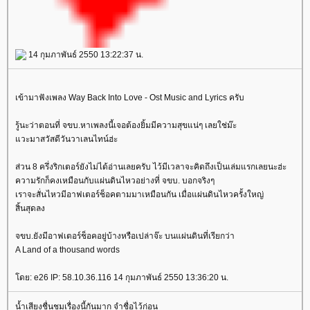
14 กุมภาพันธ์ 2550 13:22:37 น.
เข้ามาฟังเพลง Way Back Into Love - Ost Music and Lyrics ครับ
รู้นะว่าตอนที่ จขบ.หาเพลงนี้เจอต้องยิ้มมีความสุขแน่ๆ เลยใช่ม๊ะ
วะมาสวัสดีวันวาเลนไทน์ฮ่ะ
ส่วน 8 ครึ่งริกเตอร์ยังไม่ได้อ่านเลยครับ ไว้มีเวลาจะคิดถึงเป็นเล่มแรกเลยนะฮ่ะ
ความรักก็คงเหมือนกับแผ่นดินไหวอย่างที่ จขบ. บอกจริงๆ
เราจะสั่นไหวมีอาฟเตอร์ช็อคตามมาเหมือนกัน เมื่อแผ่นดินไหวครั้งใหญ่
สิ้นสุดลง
จขบ.ยังมีอาฟเตอร์ช็อคอยู่บ้างหรือเปล่าจ๊ะ บนแผ่นดินที่เรียกว่า
A Land of a thousand words
ดย: e26 IP: 58.10.36.116 14 กุมภาพันธ์ 2550 13:36:20 น.
น้ำเสียงชื่นชมเรื่องนี้กันมาก จำชื่อไว้ก่อน