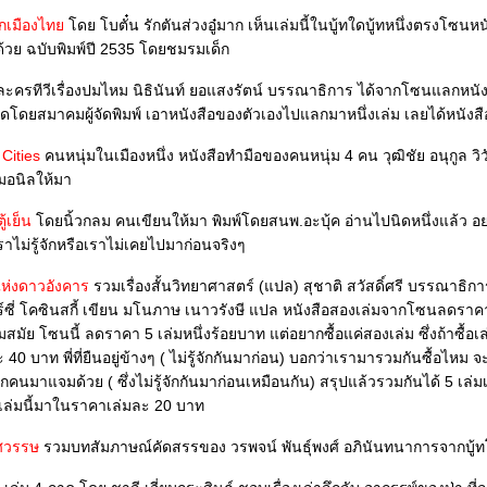
กเมืองไท
ดย โบตั๋น รักตันส่วงอู๋มาก เห็นเล่มนี้ในบู้ทใดบู้ทหนึ่งตรงโซนหนั
วย ฉบับพิมพ์ปี 2535 โดยชมรมเด็ก
ะครทีวีเรื่องปมไหม นิธินันท์ ยอแสงรัตน์ บรรณาธิการ ได้จากโซนแลกหนั
ดโดยสมาคมผู้จัดพิมพ์ เอาหนังสือของตัวเองไปแลกมาหนึ่งเล่ม เลยได้หนังสื
Cities
คนหนุ่มในเมืองหนึ่ง หนังสือทำมือของคนหนุ่ม 4 คน วุฒิชัย อนุกูล วิ
หมอนิลให้มา
ู้เย็น
ดยนิ้วกลม คนเขียนให้มา พิมพ์โดยสนพ.อะบุ้ค อ่านไปนิดหนึ่งแล้ว อ
ราไม่รู้จักหรือเราไม่เคยไปมาก่อนจริงๆ
แห่งดาวอังคาร
รวมเรื่องสั้นวิทยาศาสตร์ (แปล) สุชาติ สวัสดิ์ศรี บรรณาธิก
ร์ซี่ โคซินสกี้ เขียน มโนภาษ เนาวรังษี แปล หนังสือสองเล่มจากโซนลดรา
แค่สองเล่ม ซึ่งถ้าซื้อเล่มเดียว
40 บาท พี่ที่ยืนอยู่ข้างๆ ( ไม่รู้จักกันมาก่อน) บอกว่าเรามารวมกันซื้อไหม 
เล่มนี้มาในราคาเล่มละ 20 บาท
ทศวรรษ
รวมบทสัมภาษณ์คัดสรรของ วรพจน์ พันธุ์พงศ์ อภินันทนาการจากบู้