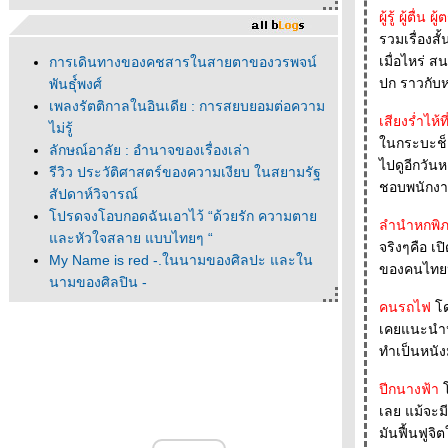
ผู้รู้ ผู้ตื่น
รวมเรื่องสั้นเล่มล่าสุด
เมื่อไหร่ 
การเดินทางของคชสารในสายตาของวรพจน์
ปก ราวกับ
พันธุ๋์พงศ์
เพลงรัตติกาลในอินเดีย : การสยบยอมต่อความ
เสียงร่ำไห้ท
ไม่รู้
นกระบะช็อค
ลักษณ์อาลัย : อำนาจของเรื่องเล่า
ไปดูอีกวัน
รีวิว ประวัติศาสตร์ของความเงียบ ในสยามรัฐ
ชอบพนักงาน
สัปดาห์วิจารณ์
ปรดจงโอบกอดฉันเอาไว้ “ด้วยรัก ความตา
ลำนำหกพิ
ละหัวใจสลาย แบบไทยๆ “
จริงๆคือ เ
My Name is red -.ในนามของศิลปะ และใน
นามของศิลปิน -
"ณ ที่นั้นมีดาวเหนือ " ณ ที่นั้นมีนวนิยา
คนรถไฟ
ดย
- - - - - - "ผมแปลเศษบทความมาก่อน" นพดล
เคยแนะนำหนั
เวชสวัสดิ์ - - - - - - - - - - -- -
ทำเป็นหนั
- - - - - - ดนตรีแจ๊สในร้านหนังสือ - - - - -
ปีกนางฟ้า
- - - - ก็องดิดเสวนาครั้งที่ 1 ที่ร้านหนังสือก็องดิด
- - - - -
เลย แม้จะม
- - - - หนังสือที่ได้จากงานสัปดาห์หนังสือฯ ครั้งที่
มันฟื้นฟูจ