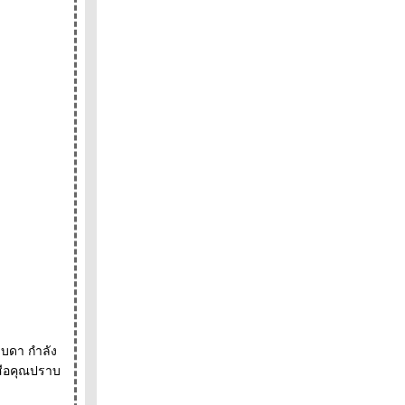
าบดา กำลัง
งสือคุณปราบ