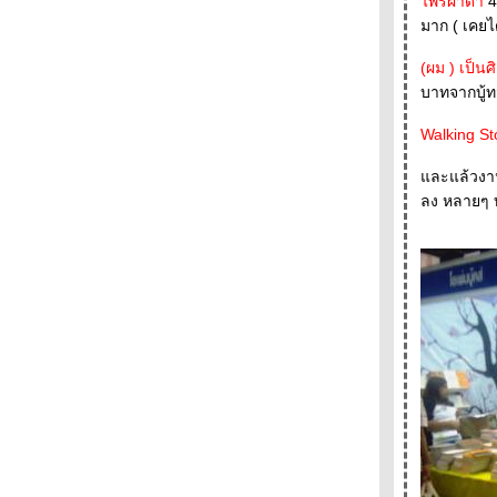
ไพรผาดำ
4
(2) + + + + + + +
มาก ( เคยได
+ + + + + + + งานสัปดาห์หนังสือที่บูธระหว่าง
บรรทัด ( 1) + + + + + + +
(ผม ) เป็นศ
- - - - - "ผม,มูราคามิ" นวนิยายมีมือของนิ้วกลม
บาทจากบู้
ฉบับ ปรับปรุงรูปเล่มใหม่เอี่ยมอ่อง - - - - --
- - - - -- Reading Room เปิดใหม่ , โมเดิร์นด็อก
Walking St
15 ปี และป๋าอัจฉริยะ เล่ม 26 - - - --
ละแล้วงานเล
- - - - - มกรา'52 โดย ตุล ไวฑูรเกียรติ บุปผาชน
ลง หลายๆ บ
ห่งปี 2009 - - - - - -
- - -- - - คำสาปร้านบเกอรี รวมเรื่องสั้นชุดแฟน
คลับมูราคามิเล่ม 2 - - - -
- - - - - มานพติก้า และผู้ออกแบบตัวอักษรของ
ไทย - - - -
- - - - - Read by Heart . Finland by Hand - - - -
-
- - - - - ควันหลงงานอมรินทร์บุ้คแฟร์ - - - - -
-- - - งานอมรินทร์บุ้คแฟร์และ "ยาขอบกับ
ครอบครัว" หนังสือเล่มใหม่ของระหว่างบรรทัด- -
- -
- - - - ประเทศใต้ -หนึ่งในเจ็ด เรื่องที่เข้ารอบซี
ไรต์ประเภทนวนิยาย ปีนี้ - -- - -