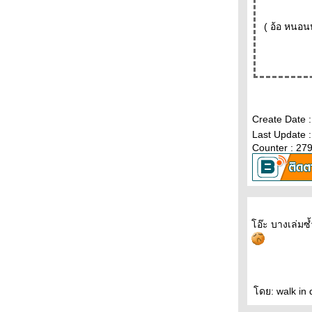
ราคามิ - - - - - - - - - -
- - - - พบกับ After Dark- ราตรีมหัศจรรย์-หนังสือ
( อ้อ หนอนห
เล่มใหม่ของมูราคามิ ที่งานอัมรินทร์บุ้คแฟร์ - - -
-
- - - - ชวนคุยเรื่อง เรื่องสั้นเข้ารอบสุดท้า
รางวัลซีไรท์ - - - - - -
- - - วารสาร "อ่าน" พาไป "ฟัง" เขาและเธอ
"พูด" เรื่อง"การอ่าน" - - - -
Create Date 
- - - - โคตรเก๋า อยุธยา ยังไม่สิ้นมาโนช พุฒตาล
Last Update 
ละ DDT เล่มใหม่ - - - - -
Counter : 27
- - - What I Talk About When I Talk About
Running By Haruki Murakami- - -
- -- - เลอ คอร์บูซิเยร์ สถาปนิกผู้ทรงอิทธิพลที่สุด
ห่งศตวรรษที่ 20 - - - -
- - - - - - - - ไปหาใครบางคน : สั้นๆ จริงจังและ
อ๊ะ บางเล่มซ้ำ
อ่อนโยน - - - - - -
- - - - - - เรียงความประเทศไทย ของมิวเซียม
สยาม ( TCDC ณ ท่าเตียน ) - - - - - -
- - - - - ช็อกโกเลิฝและเซ็กซ์ในสวนเซ็น - - - - -
- - - - - - ลอนดอนกับความลับในรอยจูบ - - - - - -
ดย: walk in 
-