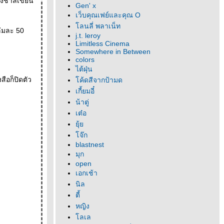
ลุงชาลีเขียน
Gen' x
เว็บคุณเฟย์และคุณ O
ลนลี่ พลาเน็ท
่มละ 50
j.t. leroy
Limitless Cinema
Somewhere in Between
colors
ไต้ฝุ่น
สือก็ปิดตัว
ค้ดสีจากป้ามด
เกี้ยมอี๋
น้าตู่
เต๋อ
ุ้
จ๊ก
blastnest
มุก
open
เอกเช้า
นิล
ตี้
หญิง
ลเล