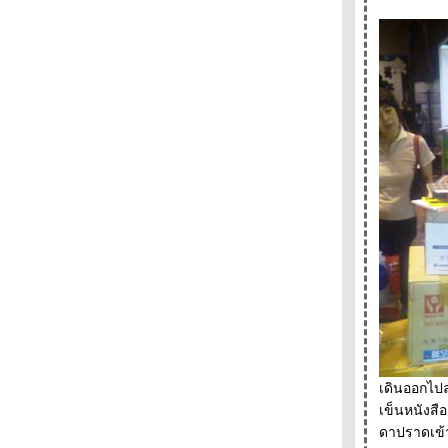
- - - - - - - - ( นิยายรัก ) ฤดูร้อน และ รอยเท้าบน
ผืนทราย โรมานซ์แบบกนกพงศ์ - - - - - - -
- - - -- - - - ไว้อาลัยปราชญ์แห่งสยาม "ไมเคิล
ไรท " - - -- - --
- - - - - Book Designs of the Year from
Penguin Publishing - - - - - - -
- - - - - -- คำพิพากษาจากพระเจ้า An instance
of the fingerpost - - - - - -
- - - -- - Read Camp - รำลึกความหลัง - ฟิ้วเล่ม
หม่ - Moonstruck - - - - - - -
- - - - - เริ่มแล้วงานมหกรรมหนังสือฯ + นักเขียน
ที่จะมาเซ็นชื่อที่บู้ท - - - - -
- - - - - - - - - - - - แพร์ซโพลิส1-2 อิสระภาพและ
ความขมขื่น --------------------------
- - - - - -- - - - --- - บล็อกที่หายไป - -- - -- --- - --
- - - - - - Dasa ร้านหนังสือมือสองในดวงใจ - - --
- -
- - - - ก่อนราตรี ( จะ) มหัศจรรย์ ( บรรยากาศ
งานคนอ่านและไม่อ่านมูราคามิ) - - -- - --
เดินออกไปล
- - - - - - + + + + ป่าลึกและปารีส - - - - - -
เข็นหนังสื
+++++
ดาปราดเข้
- - - - - - - - - - - รวมพลคนอ่านและไม่อ่านมู