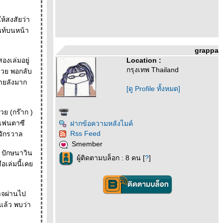
นท์บนหน้า
grappa
Location :
กรุงเทพ Thailand
้วย พอกลับ
ายลังมาก
[ดู Profile ทั้งหมด]
ย (กร๊าก )
ยแฟนตาซี
ฝากข้อความหลังไมค์
Rss Feed
ากบู้ทจิตจักรวาล
Smember
ผู้ติดตามบล็อก : 8 คน [
?
]
ือเล่มนี้เค
าจผ่านไป
แล้ว พบว่า
)