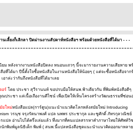
านเลี้ยงก็เลิกลา ปิดม่านงานสัปดาห์หนังสือฯ พร้อมด้วยหนังสือที่ได้มา - - -
ียม หลังจากงานหนังสือปิดลง หนอนแถวๆ นี้จะมารายงานความเสียหาย พร
ือที่ได้มา ปีนี้ตั้งใจซื้อหนังสือในงานหนังสือให้น้อยๆ ( แต่จะซื้อหนังสือจาก
 เอาล่ะว่ากันถึงหนังสือที่ได้มาเล
เจอร์
ดย ประชา สุวีรานนท์ ขอปรบมือให้สนพ.ฟ้าเดียวกัน ที่พิมพ์หนังสือดีๆ 
ุณประชา แล่เนื้อเถืองานดีไซน์ เพื่อเปิดให้เห็นโครงสร้างวัฒนธรรมที่ซ่อนอย
มัยใหม่
หนังสือแปล(การ์ตูน)แนะนำแนวคิดโลกหลังสมัยใหม่ Introducing
ism วรนุช จรุงรัตนาพงศ์ แปล นพพร ประชากุล และชูศักดิ์ ภัทรกุลวณิชย์
แปล อ่านไปได้ครึ่งเล่มแล้ว ทึ่งมากที่คนแปลสรรหาคำภาษาไทยให้ศัพท์วิช
นักพิมพ์มูลนิธิเด็ก พิมพ์ ( สนพ.นี้แปลหนังสือชุดแนะนำแนวคิดออกมาหลาย