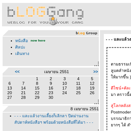
- - - และแล้วง
หนังสือ
ศิลปะ
เดินทาง
ตามธรรมเน
ลูบคลำหนังส
<<
เมษายน 2551
>>
ห้มากขึ้น )
1
2
3
4
5
6
7
8
9
10
11
12
13
14
15
16
17
18
19
ดีไซน์+คัล
20
21
22
23
24
25
26
มา คราวนี้ค
27
28
29
30
สู่โลกหลังส
8 เมษายน 2551
Postmodern
- - - และแล้วงานเลี้ยงก็เลิกลา ปิดม่านงาน
บรรณาธิการ
สัปดาห์หนังสือฯ พร้อมด้วยหนังสือที่ได้มา - - -
ากๆ ได้ สำ