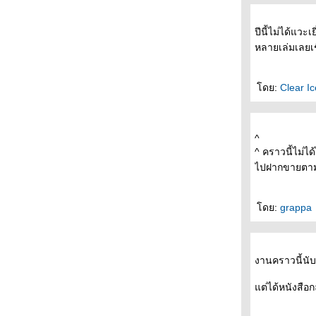
- * -* - *- * อยากไปดูหนัง "ที่โรงภาพยนตร์ไกล
บ้านคุณ" ได้บ่อยๆ -* - *- * -*- *-
ปีนี้ไม่ได้แวะเ
- - - - บรรยากาศงานอินดี้ บุ้คแฟร์ ครั้งที่ 5 สวน
หลายเล่มเลยเ
สันติชัยปราการ ป้อมพระสุเมรุ - - - - -
- - - - - - อินดี้บุ้คแฟร์ ครั้งที่ 5 วันที่ 25-27
เมษายน 2551 เริ่มพรุ่งนี้แล้วค่ะ - - - - -
ดย:
Clear I
- - - ดีไซน์ +คัลเจอร์ ความหมายและเบื้องลึก
ของงานออกแบบ - - -
- - - และแล้วงานเลี้ยงก็เลิกลา ปิดม่านงาน
^
สัปดาห์หนังสือฯ พร้อมด้วยหนังสือที่ได้มา - - -
^ คราวนี้ไม่ได้
- - - - - หนังสือของระหว่างบรรทัดในงาน
ไปฝากขายตามบ
สัปดาห์หนังสือแห่งชาติ ครั้งที่ 36 - - - - -
- หนังสือสามเล่ม"จดหมายจากนักเขียนหนุ่ม" "
กระจกเงา เงากระจก" "ที่อื่น " บนตู้นอนรถไฟ
ดย:
grappa
สายใต้ -
- - - - - ล่อง / รอย แห่งกนกพงศ์ สงสมพันธุ์ - - - -
-
งานคราวนี้นับ
- - - - - - the soundtracks of my love : เพลงรัก
ประกอบชีวิตของนิ้วกลม - - - - -
ต่ได้หนังสือกล
- - - - - เงาตนบนรอยซาย ความหมายและ
รางวัลแห่งการรอคอย - - - -