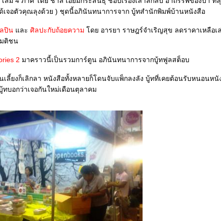
 เล่ม 4 ภาค โดย ชาลี เอี่ยมกระสินธุ์ ชอบเรื่องเล่าลึกลับ อาถรรพ์ของป่า ที่
้เจอตัวคุณลุงด้วย ) ชุดนี้อภินันทนาการจาก บู้ทสำนักพิมพ์บ้านหนังสือ
ิลปิน
ละ
ศิลปะกับถ้อยความ
ดย อารยา ราษฎร์จำเริญสุข ลดราคาเหลือเล
ทมติชน
ories 2
มาคราวนี้เป็นรวมการ์ตูน อภินันทนาการจากบู้ทฟูลสต็อบ
ี้ยงก็เลิกลา หนังสือทั้งหลายก็โดนจับแพ็กลงลัง บู้ทที่เคยต้อนรับหนอนหนัง
ู้ทบอกว่าเจอกันใหม่เดือนตุลาคม