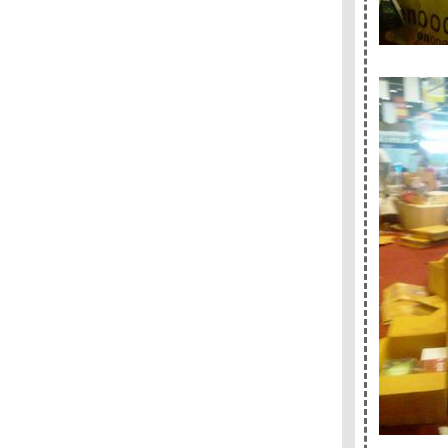
- - - - - 7 เรื่องเข้ารอบซีไรต์ - - -- - - - -
- - - - - อ่าน ( มุกหอม วงษ์เทศ ) ผิด - - - - - -
- - - การวิจารณ์วรรณกรรมของวินทร์ เลียววาริ
นทร์ - - - - -
- - - - ร้านหนังสือก็องดิด (1) จุดเริ่มต้น - - - -
+++ 1Q84 นวนิยายเล่มใ หม่ของมูราคามิ- - - -
เทวา ซาตานฉบับหนัง + + + +
- - - เสียงเล่าเรื่องจากเครื่องฉาย- The
Projector's Tales - - -
- - - - - บาร์เทิลบี , ราโชมอนและเรื่องสั้นอื่นๆ -
- - - - -
- - -- ลับแล, แก่งคอย : ประวัติศาสตร์ และ
สัญญะแห่งตัวตนของอุทิศ เหมะมูล - - - -
- - - - - After Book Fair -- - - -
- - --- งานสัปดาห์หนังสือแห่งชาติครั้งที่ 37 เริ่ม
ต้นขึ้นแล้ว -- - - -
- - - - - เปล่า ผมไม่กังวลกับความตาย - 'รงค์ วงษ์
สวรรค์ - - - - - -
- - - แจ้งข่าวแฟนๆ มูราคามิถึงเรื่องสั้นเล่มใหม่
"เส้นแสงที่สูญหาย เราร้องไห้เงียบงัน" - - -
- - - - - - - - Murakami and The Music of
Words + Dinner with Murakami- - - - - - - -