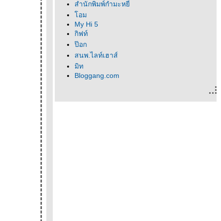
สำนักพิมพ์กำมะหยี่
อม
My Hi 5
กิฟท์
ป๊อก
สนพ.ไลท์เฮาส์
มิท
Bloggang.com