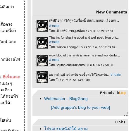
งสือเก่า
New Comments
งสือตรง
อเล่มนี้มา
วัฒน์ และ
ยากนั่งรถไฟ
าร
ที่เห็นและ
คาเยอะๆ
จะได้ครบห้า
Webmaster - BlogGang
[Add grappa's blog to your web]
ทโอเพ่น
ปรแกรมหนังลิโด้ สยาม