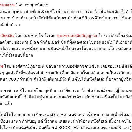
 ผู้ตรอมตรม
ดย ภาณุ ตรัยเวช
ของนักเขียนเฉียดซีไรท์ บนปกบอกว่า รวมเรื่องสั้นทันสมัย ซึ่งทำให้สงสัยว่า
สนพ.นานมี จะทำปกหนังสือให้ทันสมัยตามไปด้วย วิธีการดีไซน์และการใช้ฟอ
หนังสือตำรา
ี่เงียบงัน
ดย เคนซาบุโร่ โอเอะ
ขุนเขาแห่งจิตวิญญาณ
ดยเกาสิงเจี้ยง ทั้งสองเล่มอยู่
โซน ของนานมี ลด ห้าสิบเปอร์เซ็นต์ทั้งสองเล่ม ไปตอนแรกไม่ได้เอามาด
หาไม่เจอแล้ว แต่พนักงานนานมีคนหนึ่งไปหามาให้จนเจอ แกต้องไปค้นลังหล
ที่ตั้งใจแบบนี้มาก
ภพ
ดย พงศ์ศรณ์ ภูมิวัฒน์ ชอบสำนวนของพี่สาวคนเขียน เลยสอยเล่มนี้มาด้ว
ปิดๆ ดูแล้วทึ่งที่พงศ์ศรณ์ นำรามเกียรติ์ มาตีความใหม่แล้วกลายเป็นนวนิยา
ของคนไทยหนา 700 กว่าหน้า สำนักพิมพ์นานมีพิมพ์ แต่ไปได้หนังสือเล่มนี้มาจ
อาซาดะ จิโร แปลโดย ผุสดี นาวาวิจิต รวมเรื่องสั้นร่วมสมัยของญี่ปุ่น นฆ ปักษนาวิน
งสือเล่มนี้ไว้ เห็นในบู้ท ส.ส.ท.เลยคว้ามาด้วย เห็นว่าสองเรื่องสั้นในหนังส
งมาแล้ว
ชิโมโต บานานา เขียน นภสิริ เวชศาสตร์ แปล เห็นหน้าปกและชื่อเรื่องอ
ีชื่อบานานา กำกับอยู่ แต่ นิ้วกลม เคยแนะนำให้อ่านหนังสือเล่มนี้ อ่านจบไป
ิตใจได้ระดับหนึ่งทีเดียว พิมพ์โดย J BOOK ( ชอบสำนวนแปลของนภสิริ แฮะ