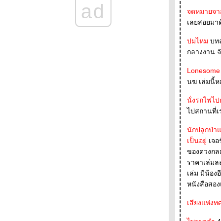
38 - - - -- -
ad
- - -- - พบกับหนังสือใหม่ของระหว่างบรรทัดใน
จดหมายจา
งานสัปดาห์หนังสือแห่งชาติครั้งที่ 38 - - - - -
เลยสอยมาด้
- - - - - Farewell - J.D. Salinger ( 1919-2010 )-
ครจะอยากได้ดอกไม้ตอนตายไปแล้วล่ะ - - - - -
ปมไหม
บทล
-
กลางงาน จั
- - - - - - - - - ภาพนิ่งจากหนังเรื่อง Norwegian
Wood - - - - - - - - - -
Lonesome 
- - - - Baby don' t sniff : เมื่อรัฐจะเข้ามาดูทุก
นฆ เล่มนี้
อย่างในอินเตอร์เน็ต
- - - - - - - Happy Birthday Haruki Murakami -
นั่งรถไฟไปต
- -- -- - --
ไปสถานที่เ
- - -- - สัปดาห์เปิดโลกการอ่าน และ "เธอคือ
ชีวิต" - - - - -
นักปลูกป่า
- - - - - เกร็ดความคิดบนก้าววิ่ง-ฮารูกิ มูราคามิ
เป็นอยู่
เจอ
ความเรียงที่ทำให้เราร้องไห้ - - - - -
ของดวงกลมสมัย โซนนี้ ลดราคา 5 เล่มหนึ่งร้อยบาท แต่อยากซื้อ
-- -- Julie and Julia: 365 Days, 524 Recipes,
ราคาเล่มละ 
and Many Many Blogs- -- -
เล่ม มีน้องอีกคนมาแจมด้วย ( ซึ่งไม่รู้จักกันมาก่อนเหมือนกัน) สรุปแล้วรวมกันได้ 5 เล่มเลยได้
+ + + + + + + คารวะ 60 ปี เสกสรรค์ ประเสริฐ
หนังสือสอง
กุล + + + + + + + +
+ + + + + + Memories for you อ่าน ดู ฟัง ยาม
เสียงแห่ง
หน้าหนาว + + + + +
+ + + + + + + งานหนังสือที่บูธระหว่างบรรทัด