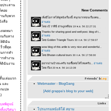
คอยประสาน
New Comments
นังสือ
่องจดหมา
งานกันทาง
็วที่สุด
างการทำงาน
้ดิฉันงาน
ั้นเล่มแรก
Webmaster - BlogGang
ิน และ
นักแปล
[Add grappa's blog to your web]
น)
บทพิสูจน์
ปรแกรมหนังลิโด้ สยาม