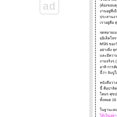
38 - - - -- -
ad
- - -- - พบกับหนังสือใหม่ของระหว่างบรรทัดใน
(ต้องขอบค
งานสัปดาห์หนังสือแห่งชาติครั้งที่ 38 - - - - -
งานอยู่ที่เมืองไทย แถมยังดูแลเนื้อหา ความถูกต้องหนังสือเ
- - - - - Farewell - J.D. Salinger ( 1919-2010 )-
ประสานงานทั้งท
ครจะอยากได้ดอกไม้ตอนตายไปแล้วล่ะ - - - - -
เราอยู่คือ
-
- - - - - - - - - ภาพนิ่งจากหนังเรื่อง Norwegian
จดหมายเมล
Wood - - - - - - - - - -
อิเล็คโทร
- - - - Baby don' t sniff : เมื่อรัฐจะเข้ามาดูทุก
MSN ของวันอาทิตย์เช้าที่ยืดยาวไปถึงกลางดึกของคืนวันอาทิตย์นั้นนำความรื่นรมย์มาให้ดิฉัน
อย่างในอินเตอร์เน็ต
อย่างยิ่ง ท
- - - - - - - Happy Birthday Haruki Murakami -
ละมีความผิดพลาดน้อยที่สุด การทำ
- -- -- - --
- - -- - สัปดาห์เปิดโลกการอ่าน และ "เธอคือ
งานจริงๆ (
ชีวิต" - - - - -
อาทิ การค
- - - - - เกร็ดความคิดบนก้าววิ่ง-ฮารูกิ มูราคามิ
นี้ว่า จับปู
ความเรียงที่ทำให้เราร้องไห้ - - - - -
หนังสือวา
-- -- Julie and Julia: 365 Days, 524 Recipes,
and Many Many Blogs- -- -
นี้ คือปาล
+ + + + + + + คารวะ 60 ปี เสกสรรค์ ประเสริฐ
ตมร ศุขปร
กุล + + + + + + + +
ทั้งหมด 1
+ + + + + + Memories for you อ่าน ดู ฟัง ยาม
หน้าหนาว + + + + +
นฐานะคนอ่า
+ + + + + + + งานหนังสือที่บูธระหว่างบรรทัด
ได้เป็นอย่างด