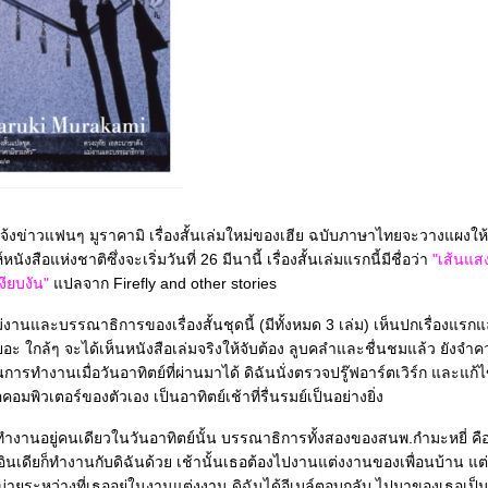
จ้งข่าวแฟนๆ มูราคามิ เรื่องสั้นเล่มใหม่ของเฮีย ฉบับภาษาไทยจะวางแผง
นังสือแห่งชาติซึ่งจะเริ่มวันที่ 26 มีนานี้ เรื่องสั้นเล่มแรกนี้มีชื่อว่า
"เส้นแส
งียบงัน"
ปลจาก Firefly and other stories
นและบรรณาธิการของเรื่องสั้นชุดนี้ (มีทั้งหมด 3 เล่ม) เห็นปกเรื่องแร
ยอะ ใกล้ๆ จะได้เห็นหนังสือเล่มจริงให้จับต้อง ลูบคลำและชื่นชมแล้ว ยังจำควา
ารทำงานเมื่อวันอาทิตย์ที่ผ่านมาได้ ดิฉันนั่งตรวจปรู๊ฟอาร์ตเวิร์ก และแก
อยู่ที่หน้าจอคอมพิวเตอร์ของตัวเอง เป็นอาทิตย์เช้าที่รื่นรมย์เป็นอย่างยิ่ง
้ทำงานอยู่คนเดียวในวันอาทิตย์นั้น บรรณาธิการทั้งสองของสนพ.กำมะหยี่ คือ 
นกับดิฉันด้วย เช้านั้นเธอต้องไปงานแต่งงานของเพื่อนบ้าน แต่ตลอดเวลา
งบ่ายระหว่างที่เธออยู่ในงานแต่งงาน ดิฉันได้อีเมล์ตอบกลับ ไปมาของเธอเป