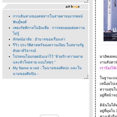
การเดินทางของคชสารในสายตาของวรพจน์
พันธุ๋์พงศ์
เพลงรัตติกาลในอินเดีย : การสยบยอมต่อความ
ไม่รู้
ลักษณ์อาลัย : อำนาจของเรื่องเล่า
รีวิว ประวัติศาสตร์ของความเงียบ ในสยามรัฐ
สัปดาห์วิจารณ์
ปรดจงโอบกอดฉันเอาไว้ “ด้วยรัก ความตา
มาอัพเดทแ
ละหัวใจสลาย แบบไทยๆ “
งานสัปดาห์ห
My Name is red -.ในนามของศิลปะ และใน
เราร้องไห้เ
นามของศิลปิน -
นฐานะแม่งา
"ณ ที่นั้นมีดาวเหนือ " ณ ที่นั้นมีนวนิยา
เหนื่อยไปเ
- - - - - - "ผมแปลเศษบทความมาก่อน" นพดล
ความสุขในก
เวชสวัสดิ์ - - - - - - - - - - -- -
- - - - - - ดนตรีแจ๊สในร้านหนังสือ - - - - -
- - - - ก็องดิดเสวนาครั้งที่ 1 ที่ร้านหนังสือก็องดิด
ดิฉันไม่ได
- - - - -
อยู่ที่มุมไบ อินเดียก็ทำงา
- - - - หนังสือที่ได้จากงานสัปดาห์หนังสือฯ ครั้งที่
ช่วงเช้าถึ