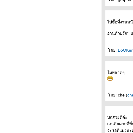
- * -* - *- * อยากไปดูหนัง "ที่โรงภาพยนตร์ไกล
บ้านคุณ" ได้บ่อยๆ -* - *- * -*- *-
- - - - บรรยากาศงานอินดี้ บุ้คแฟร์ ครั้งที่ 5 สวน
สันติชัยปราการ ป้อมพระสุเมรุ - - - - -
ไปซื้อที่งานหน
- - - - - - อินดี้บุ้คแฟร์ ครั้งที่ 5 วันที่ 25-27
อ่านด้วยรักฯ
เมษายน 2551 เริ่มพรุ่งนี้แล้วค่ะ - - - - -
- - - ดีไซน์ +คัลเจอร์ ความหมายและเบื้องลึก
ของงานออกแบบ - - -
ดย:
BoOKe
- - - และแล้วงานเลี้ยงก็เลิกลา ปิดม่านงาน
สัปดาห์หนังสือฯ พร้อมด้วยหนังสือที่ได้มา - - -
- - - - - หนังสือของระหว่างบรรทัดในงาน
ไม่พลาดๆ
สัปดาห์หนังสือแห่งชาติ ครั้งที่ 36 - - - - -
- หนังสือสามเล่ม"จดหมายจากนักเขียนหนุ่ม" "
กระจกเงา เงากระจก" "ที่อื่น " บนตู้นอนรถไฟ
สายใต้ -
ดย: che (
ch
- - - - - ล่อง / รอย แห่งกนกพงศ์ สงสมพันธุ์ - - - -
-
- - - - - - the soundtracks of my love : เพลงรัก
ปกสวยดีค่ะ
ประกอบชีวิตของนิ้วกลม - - - - -
ต่เสียดายที่พ
- - - - - เงาตนบนรอยซาย ความหมายและ
จะรอที่แผงนะ
รางวัลแห่งการรอคอย - - - -