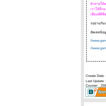
(2) + + + + + + +
ท้าทายให้ค
+ + + + + + + งานสัปดาห์หนังสือที่บูธระหว่าง
เราให้ลึกลงไป ลึกลงไป เพื่อที่จะพบว่าคว
บรรทัด ( 1) + + + + + + +
เพื่อนที่ด
- - - - - "ผม,มูราคามิ" นวนิยายมีมือของนิ้วกลม
ฉบับ ปรับปรุงรูปเล่มใหม่เอี่ยมอ่อง - - - - --
รออ่านกัน
- - - - -- Reading Room เปิดใหม่ , โมเดิร์นด็อก
อัพเดทข้อมู
15 ปี และป๋าอัจฉริยะ เล่ม 26 - - - --
- - - - - มกรา'52 โดย ตุล ไวฑูรเกียรติ บุปผาชน
//www.ga
ห่งปี 2009 - - - - - -
//www.ga
- - -- - - คำสาปร้านบเกอรี รวมเรื่องสั้นชุดแฟน
คลับมูราคามิเล่ม 2 - - - -
- - - - - มานพติก้า และผู้ออกแบบตัวอักษรของ
ไทย - - - -
- - - - - Read by Heart . Finland by Hand - - - -
-
Create Date 
- - - - - ควันหลงงานอมรินทร์บุ้คแฟร์ - - - - -
Last Update 
-- - - งานอมรินทร์บุ้คแฟร์และ "ยาขอบกับ
Counter : 25
ครอบครัว" หนังสือเล่มใหม่ของระหว่างบรรทัด- -
- -
- - - - ประเทศใต้ -หนึ่งในเจ็ด เรื่องที่เข้ารอบซี
ไรต์ประเภทนวนิยาย ปีนี้ - -- - -