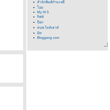
สำนักพิมพ์กำมะหยี่
อม
My Hi 5
กิฟท์
ป๊อก
สนพ.ไลท์เฮาส์
มิท
Bloggang.com