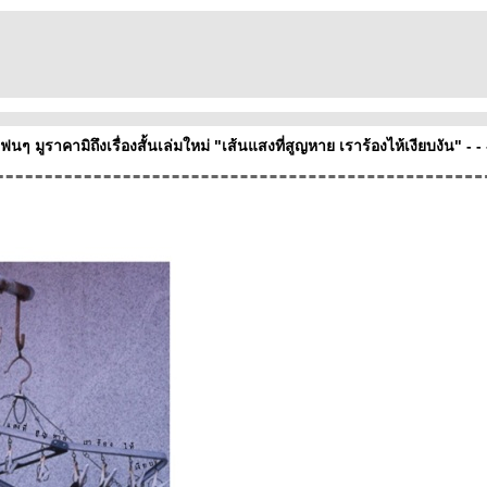
แฟนๆ มูราคามิถึงเรื่องสั้นเล่มใหม่ "เส้นแสงที่สูญหาย เราร้องไห้เงียบงัน" - - 