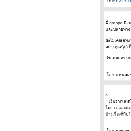
ดย:
Evil is 
ราคามิ - - - - - - - - - -
- - - - พบกับ After Dark- ราตรีมหัศจรรย์-หนังสือ
เล่มใหม่ของมูราคามิ ที่งานอัมรินทร์บุ้คแฟร์ - - -
พี่ grappa ม
-
- - - - ชวนคุยเรื่อง เรื่องสั้นเข้ารอบสุดท้า
ละปลายทาง (ท
รางวัลซีไรท์ - - - - - -
ังไม่เคยเสพง
- - - วารสาร "อ่าน" พาไป "ฟัง" เขาและเธอ
อย่างคุณนุ้ย) 
"พูด" เรื่อง"การอ่าน" - - - -
- - - - โคตรเก๋า อยุธยา ยังไม่สิ้นมาโนช พุฒตาล
ว่าแต่ผมควรจะเ
ละ DDT เล่มใหม่ - - - - -
- - - What I Talk About When I Talk About
Running By Haruki Murakami- - -
ดย: แฟนผมฯ I
- -- - เลอ คอร์บูซิเยร์ สถาปนิกผู้ทรงอิทธิพลที่สุด
ห่งศตวรรษที่ 20 - - - -
- - - - - - - - ไปหาใครบางคน : สั้นๆ จริงจังและ
^
อ่อนโยน - - - - - -
^ เริ่มจากเล่
- - - - - - เรียงความประเทศไทย ของมิวเซียม
ไม่ยาว และแต่
สยาม ( TCDC ณ ท่าเตียน ) - - - - - -
บ้างเรื่องก็มี
- - - - - ช็อกโกเลิฝและเซ็กซ์ในสวนเซ็น - - - - -
- - - - - - ลอนดอนกับความลับในรอยจูบ - - - - - -
-
ดย: grappa I