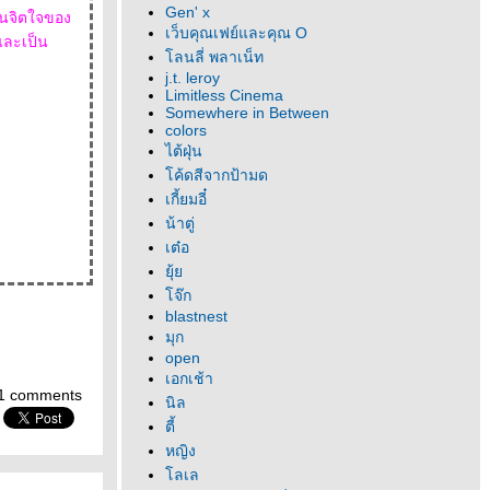
Gen' x
ในจิตใจของ
เว็บคุณเฟย์และคุณ O
ลนลี่ พลาเน็ท
j.t. leroy
Limitless Cinema
Somewhere in Between
colors
ไต้ฝุ่น
ค้ดสีจากป้ามด
เกี้ยมอี๋
น้าตู่
เต๋อ
ุ้
จ๊ก
blastnest
มุก
open
เอกเช้า
1 comments
นิล
ตี้
หญิง
ลเล