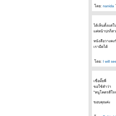
- - - - - - - - ( นิยายรัก ) ฤดูร้อน และ รอยเท้าบน
ดย:
nanida
ผืนทราย โรมานซ์แบบกนกพงศ์ - - - - - - -
- - - -- - - - ไว้อาลัยปราชญ์แห่งสยาม "ไมเคิล
ไรท " - - -- - --
- - - - - Book Designs of the Year from
ได้เห็นตั้งแต่
Penguin Publishing - - - - - - -
ค่หน้าปกก็ส
- - - - - -- คำพิพากษาจากพระเจ้า An instance
of the fingerpost - - - - - -
หนังสือวางคงร
- - - -- - Read Camp - รำลึกความหลัง - ฟิ้วเล่ม
เรามืดได้
หม่ - Moonstruck - - - - - - -
- - - - - เริ่มแล้วงานมหกรรมหนังสือฯ + นักเขียน
ที่จะมาเซ็นชื่อที่บู้ท - - - - -
ดย:
I will se
- - - - - - - - - - - - แพร์ซโพลิส1-2 อิสระภาพและ
ความขมขื่น --------------------------
- - - - - -- - - - --- - บล็อกที่หายไป - -- - -- --- - --
เชื่อมั๊ยพี่
- - - - - - Dasa ร้านหนังสือมือสองในดวงใจ - - --
ขอใช้คำว่า
- -
"หนูโคตรดีใจจ
- - - - ก่อนราตรี ( จะ) มหัศจรรย์ ( บรรยากาศ
งานคนอ่านและไม่อ่านมูราคามิ) - - -- - --
ขอบคุณค่ะ
- - - - - - + + + + ป่าลึกและปารีส - - - - - -
+++++
- - - - - - - - - - - รวมพลคนอ่านและไม่อ่านมู