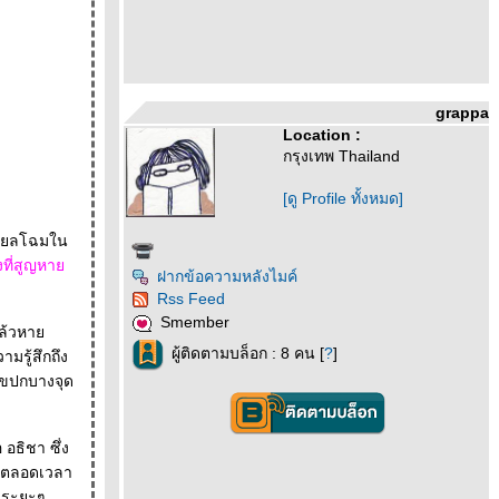
grappa
Location :
กรุงเทพ Thailand
[ดู Profile ทั้งหมด]
ให้ยลโฉมใน
งที่สูญหา
ฝากข้อความหลังไมค์
Rss Feed
Smember
กแล้วหา
ผู้ติดตามบล็อก : 8 คน [
?
]
มรู้สึกถึง
้ไขปกบางจุด
อธิชา ซึ่ง
็นระยะๆ