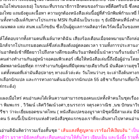
ุณไอโฟนของเธอ) ในขณะที่บรรณาธิการอีกคนของกำมะหยี่คือศรินนี ซึ่ง
ล่มนี้อยู่ที่สำนักพิมพ์กำมะหยี่ ก็คอ
างอีเมล์กับทางโปรแกรม MSN กับดิฉันเป็นระยะ ๆ ยังมีอีกคนที่นั่งทำงานกับพวก
 คุณนพดล แห่ง สนพ.แม่ไก่ขยัน ซึ่งเป็นผู้ดูแลการผลิตอาร์ตเวิร์คเนื้อในของห
์โต้ตอบจากทั้งสามคนที่เมล์มาหาดิฉัน เสียงร้องเตือนเมื่อจดหมายมาถึงกล
นิกส์จากโปรแกรมฮอตเมล์ซึ่งส่งเสียงดังอยู่ตลอดเวลา รวมทั้งการประสาน
ุกคนต่างทำงานกันอยู่หน้าจอคอมพิวเตอร์ เพื่อให้หนังสือเล่มนี้ถึงมือผู้อ่านโดยเร
งานกับผู้คนที่มีจุดหมายเดียวกันนี่ มันคือความสุขในการทำ
 แต่ทั้งหมดที่เล่ามันคือปลายๆ ทางแล้วล่ะค่ะ วันไหนว่างๆ จะเล่าถึงต้นท
ัดเลือกนักแปล และการทวงถามต้นฉบับจากนักแปล 55 อธิชาเรียกงานที่ยกให
ใส่กระด้ง)
งแผงเมื่อไหร่ คนอ่านคงได้เห็นความสามารถของคนแปลทั้งห้าคนในชุดเรื่องส
ิดา พิมพะกร , วิวัฒน์ เลิศวิวัฒน์วงศา,ธนรรถวร จตุรงควาณิช ,นฆ ปักษนาว
ีชา ว่าจะเยี่ยมยอดขนาดไหน ( หนังสือแปลของมูราคามิชุดนี้มีสามเล่ม มี
6 คน 5 คนนี้เป็นนักรบแห่งตัวหนังสือชุดแรกของเราที่จะเดินทางไปหาคนอ่า
นดิฉันคิดว่ารวมเริ่องสั้นชุด
“ เส้นแสงที่สูญหาย เราร้องไห้เงียบงัน "
เป็น
ีว่า มูราคามิยังคงสั่นสะเทือนคนอ่านให้สั่นไหว เยียบเย็น และนิ่งอึ้ง รวมทั้งทิ้งปริศนา