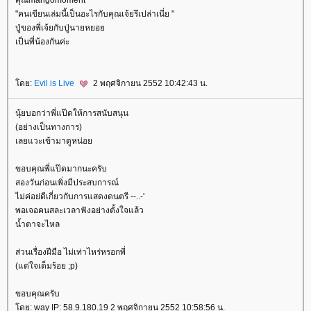
"คนเขียนเล่มนี้เป็นอะไรกับคุณเจ้ยรึเปล่าเนี่ย "
ปู่ของพี่เจ้ยกับปู่นายหยอ
เป็นพี่น้องกันค่ะ
ดย:
Evil is Live
2 พฤศจิกายน 2552 10:42:43 น.
นุ้ยบอกว่าพี่แป๊ดให้การสนับสนุน
(อย่างเป็นทางการ)
เลยแวะเข้ามาดูหน่อ
ขอบคุณพี่แป๊ดมากนะครับ
สองวันก่อนเพิ่งมีประสบการณ์
ไม่ค่อย่ดีเกี่ยวกับการแสดงดนตรี --..-'
พอเจอคนสละเวลาฟังอย่างตั้งใจแล้ว
น้ำตาจะไหล
ส่วนเรื่องฝีมือ ไม่เท่าไหร่หรอกพี่
(แต่ใจเต็มร้อย ;p)
ขอบคุณครับ
ดย: way IP: 58.9.180.19 2 พฤศจิกายน 2552 10:58:56 น.