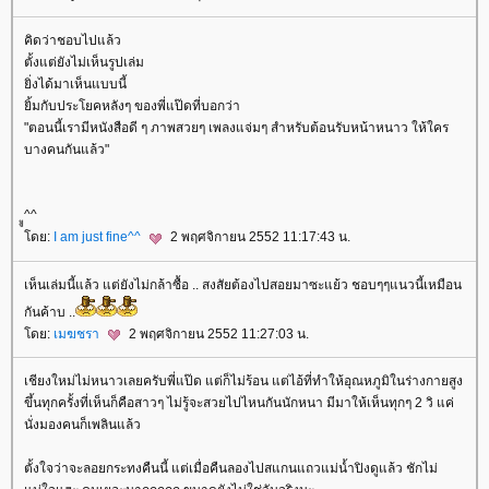
คิดว่าชอบไปแล้ว
ตั้งแต่ยังไม่เห็นรูปเล่ม
ิ่งได้มาเห็นแบบนี้
ิ้มกับประโยคหลังๆ ของพี่แป๊ดที่บอกว่า
"ตอนนี้เรามีหนังสือดี ๆ ภาพสวยๆ เพลงแจ่มๆ สำหรับต้อนรับหน้าหนาว ให้ใคร
บางคนกันแล้ว"
ูู^^
ดย:
I am just fine^^
2 พฤศจิกายน 2552 11:17:43 น.
เห็นเล่มนี้แล้ว แต่ยังไม่กล้าซื้อ .. สงสัยต้องไปสอยมาซะแย้ว ชอบๆๆแนวนี้เหมือน
กันค้าบ ..
ดย:
เมฆชรา
2 พฤศจิกายน 2552 11:27:03 น.
เชียงใหม่ไม่หนาวเลยครับพี่แป๊ด แต่ก็ไม่ร้อน แต่ไอ้ที่ทำให้อุณหภูมิในร่างกายสูง
ขึ้นทุกครั้งที่เห็นก็คือสาวๆ ไม่รู้จะสวยไปไหนกันนักหนา มีมาให้เห็นทุกๆ 2 วิ แค่
นั่งมองคนก็เพลินแล้ว
ตั้งใจว่าจะลอยกระทงคืนนี้ แต่เมื่อคืนลองไปสแกนแถวแม่น้ำปิงดูแล้ว ชักไม่