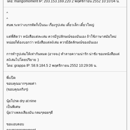
ดย: mangomoment IP: 203.153.169.220 2 พฤศจิกายน 2552 10:10:04 น.
^
^
สนพ.ระหว่างบรรทัดก็เป็นนะ เรื่องรูปเล่ม เดี๋ยวเล็ก เดี๋ยวใหญ่
ต่พี่คิดว่า หนังสือแต่ละเล่ม ควรมีรูปลักษณ์ของมันเอง ถ้าใช้ภาษาสมัยใหม่
หน่อยก็ต้องบอกว่า หนังสือแต่ละัเล่ม ควรมีอัตลักษณ์ของมันเอง
การทำรูปเล่มให้เท่ากันหมด (อาจจะ) ทำลายความน่ารัก น่าชัง ของหนังสือแต่
ละัเล่มไปโดยปริยาย :)
ดย: grappa IP: 58.9.184.5 2 พฤศจิกายน 2552 10:29:06 น.
พี่แป๊ด
ขอบคุณมากๆเลยค่า
(ขอบคุณจริงๆ)
นุ้ยโปรด dry at nine
เป็นพิเศษ
นุ้ยว่าเพลงเสียงมัน กลมๆลอยๆดี
ขอแอบตอบ
คุณmangomoment