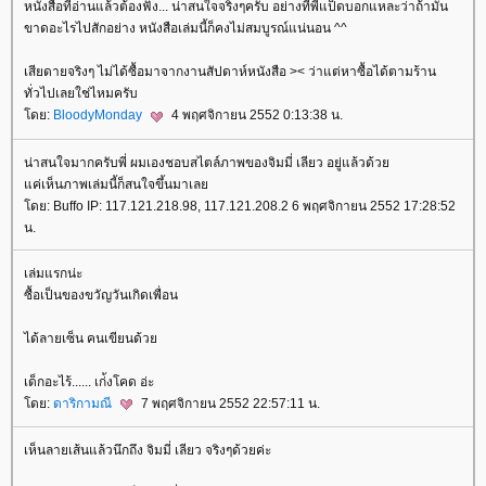
หนังสือที่อ่านแล้วต้องฟัง... น่าสนใจจริงๆครับ อย่างที่พี่แป็ดบอกแหละว่าถ้ามัน
ขาดอะไรไปสักอย่าง หนังสือเล่มนี้ก็คงไม่สมบูรณ์แน่นอน ^^
เสียดายจริงๆ ไม่ได้ซื้อมาจากงานสัปดาห์หนังสือ >< ว่าแต่หาซื้อได้ตามร้าน
ทั่วไปเลยใช่ไหมครับ
ดย:
BloodyMonday
4 พฤศจิกายน 2552 0:13:38 น.
น่าสนใจมากครับพี่ ผมเองชอบสไตล์ภาพของจิมมี่ เลียว อยู่แล้วด้ว
ค่เห็นภาพเล่มนี้ก็สนใจขึ้นมาเล
ดย: Buffo IP: 117.121.218.98, 117.121.208.2 6 พฤศจิกายน 2552 17:28:52
น.
เล่มแรกน่ะ
ซื้อเป็นของขวัญวันเกิดเพื่อน
ได้ลายเซ็น คนเขียนด้ว
เด็กอะไร้...... เก่้งโคด อ่ะ
ดย:
ดาริกามณี
7 พฤศจิกายน 2552 22:57:11 น.
เห็นลายเส้นแล้วนึกถึง จิมมี่ เลียว จริงๆด้วยค่ะ