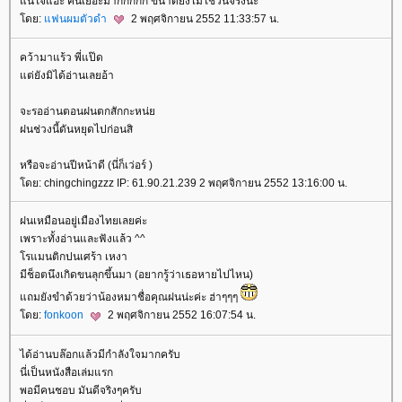
น่ใจแฮะ คนเยอะมากกกกก ขนาดยังไม่ใช่วันจริงนะ
ดย:
ฟนผมตัวดำ
2 พฤศจิกายน 2552 11:33:57 น.
คว้ามาแร้ว พี่แป๊ด
ต่ยังมิได้อ่านเลยอ้า
จะรออ่านตอนฝนตกสักกะหน่
ฝนช่วงนี้ดันหยุดไปก่อนสิ
หรือจะอ่านปีหน้าดี (นี่ก็เว่อร์ )
ดย: chingchingzzz IP: 61.90.21.239 2 พฤศจิกายน 2552 13:16:00 น.
ฝนเหมือนอยู่เมืองไทยเลยค่ะ
เพราะทั้งอ่านและฟังแล้ว ^^
รแมนติกปนเศร้า เหงา
มีช็อตนึงเกิดขนลุกขึ้นมา (อยากรู้ว่าเธอหายไปไหน)
ถมยังขำด้วยว่าน้องหมาชื่อคุณฝนน่ะค่ะ ฮ่าๆๆๆ
ดย:
fonkoon
2 พฤศจิกายน 2552 16:07:54 น.
ได้อ่านบล๊อกแล้วมีกำลังใจมากครับ
นี่เป็นหนังสือเล่มแรก
พอมีคนชอบ มันดีจริงๆครับ