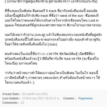
( บรรณาธิการผู้หญิงเลี้ยวซ้าย ผู้ชายเลี้ยวขวา เอาหัวเป็นประกัน)
ที่ชื่นชอบเป็นพิเศษ คือดนตรี 5 track ที่มากับหนังสือเล่มนี้ ตอนอัพ
บล็อกนี้อยู่ดิฉันก็กำลังฟัง track ที่ชื่อว่า west of the sun -ชื่อเพลงก็
บอกใช่ไหมว่าคนแต่งได้แรงบันดาลใจจากนักเขียนคนไหน Lost in
space ก็ชอบดนตรีมีลูกเล่นแพรวพรายมาก ฟังวนไปวนมาหลายรอบ
บอกได้เลยว่าถ้าอ่าน (และดู) แล้วไม่ฟังเพลงประกอบหนังสือที่อยู่หลัง
ปกหนังสือเล่มนี้ไปด้วยจะขาดอรรถรสไปอย่างยิ่ง ของเค้าทำมาคู่กัน
ก็อย่าให้ขาดสิ่งหนึ่งสิ่งหนึ่งไป (เนอะ)
คนทำเพลงในเล่มนี้ชื่อว่า เว -เวสารัช ชัยวัฒน์พันธุ์ เปิดซีดีที่มา
พร้อมกับหนังสือแล้วจะรู้ว่าฝีมือกีตาร์แจ๊ส ของเวสารัส (จะชื่อเท่ไป
ไหนเนี่ย) ฉกาจแค่ไหน
ว่ากันว่าหน้าหนาวทำให้คนเราอ่อนไหวเป็นพิเศษ ไม่เป็นไร ตอนนี้
เรามีหนังสือดี ๆ ภาพสวยๆ เพลงแจ่มๆ สำหรับต้อนรับหน้าหนาว ให้
ครบางคนกันแล้ว :)
Create Date :
02 พฤศจิกายน 2552
Last Update :
23 สิงหาคม 2557 18:42:27 น.
Counter :
Pageviews.
Comments :
22