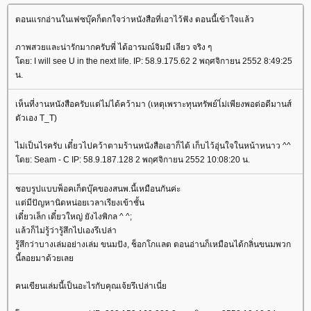
ตอนแรกอ่านในเฟซบุ๊คก็ตกใจว่าหนังสือที่เอาไว้ฟัง ตอนนี้เข้าใจแล้ว
ภาพสวยและน่ารักมากครับพี่ ได้อารมณ์จิมมี เลียว จริง ๆ
ดย: I will see U in the next life. IP: 58.9.175.62 2 พฤศจิกายน 2552 8:49:25
น.
เห็นที่งานหนังสือครับแต่ไม่ได้คว้ามา (เหตุเพราะทุนทรัพย์ไ่ม่เพียงพอต่อดีมานส์
ตัวเอง T_T)
ไม่เป็นไรครับ เดี๋ยวไปคว้าตามร้านหนังสือเอาก็ได้ เก็บไว้อุ่นใจในหน้าหนาว ^^
ดย: Seam - C IP: 58.9.187.128 2 พฤศจิกายน 2552 10:08:20 น.
ชอบรูปแบบพ็อคเก็ตบุ๊คของสนพ.นี้เหมือนกันค่ะ
ต่มีปัญหานิดหน่อยเวลาเรียงเข้าชั้น
เดี๋ยวเล็ก เดี๋ยวใหญ่ ยังไงพิกล ^ ^;
ล้วก็ไม่รู้ว่ารู้สึกไปเองรึเปล่า
รู้สึกว่าบางเล่มอย่างเล่ม ขนมปัง, ช็อกโกแลต ตอนอ่านก็เหมือนได้กลิ่นขนมพวก
นี้ลอยมาด้วยเล
คนเขียนเล่มนี้เป็นอะไรกับคุณเจ้ยรึเปล่าเนี่