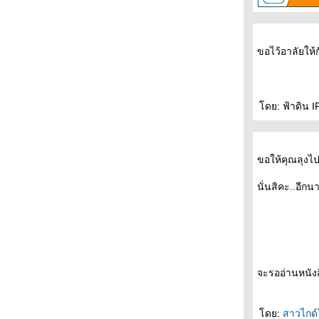
(2) + + + + + + +
+ + + + + + + งานสัปดาห์หนังสือที่บูธระหว่าง
บรรทัด ( 1) + + + + + + +
ขอไว้อาลัยให้
- - - - - "ผม,มูราคามิ" นวนิยายมีมือของนิ้วกลม
ฉบับ ปรับปรุงรูปเล่มใหม่เอี่ยมอ่อง - - - - --
- - - - -- Reading Room เปิดใหม่ , โมเดิร์นด็อก
15 ปี และป๋าอัจฉริยะ เล่ม 26 - - - --
ดย: ฟ้าดิน I
- - - - - มกรา'52 โดย ตุล ไวฑูรเกียรติ บุปผาชน
ห่งปี 2009 - - - - - -
- - -- - - คำสาปร้านบเกอรี รวมเรื่องสั้นชุดแฟน
ขอให้คุณลุงไปส
คลับมูราคามิเล่ม 2 - - - -
- - - - - มานพติก้า และผู้ออกแบบตัวอักษรของ
นั่นสิคะ..อีก
ไทย - - - -
- - - - - Read by Heart . Finland by Hand - - - -
-
- - - - - ควันหลงงานอมรินทร์บุ้คแฟร์ - - - - -
-- - - งานอมรินทร์บุ้คแฟร์และ "ยาขอบกับ
ครอบครัว" หนังสือเล่มใหม่ของระหว่างบรรทัด- -
จะรออ่านหนังส
- -
- - - - ประเทศใต้ -หนึ่งในเจ็ด เรื่องที่เข้ารอบซี
ไรต์ประเภทนวนิยาย ปีนี้ - -- - -
ดย:
สาวไกด์