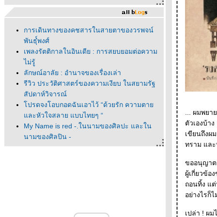
การเดินทางของคชสารในสายตาของวรพจน์
พันธุ๋์พงศ์
เพลงรัตติกาลในอินเดีย : การสยบยอมต่อความ
ไม่รู้
ลักษณ์อาลัย : อำนาจของเรื่องเล่า
รีวิว ประวัติศาสตร์ของความเงียบ ในสยามรัฐ
สัปดาห์วิจารณ์
ปรดจงโอบกอดฉันเอาไว้ “ด้วยรัก ความตา
... ผมพยายามถามตัวเองอย่างกังวล มันอาจเป็นความรู้สึกบางอย่างว่าผมอยากเขียนอะไรเกี่ยวกับ
ละหัวใจสลาย แบบไทยๆ “
ตัวเองบ้า
My Name is red -.ในนามของศิลปะ และใน
เขียนถึงผ
นามของศิลปิน -
ทราม และน
"ณ ที่นั้นมีดาวเหนือ " ณ ที่นั้นมีนวนิยา
- - - - - - "ผมแปลเศษบทความมาก่อน" นพดล
ขออนุญาต
เวชสวัสดิ์ - - - - - - - - - - -- -
ผู้เกี่ยวข
- - - - - - ดนตรีแจ๊สในร้านหนังสือ - - - - -
ถอนทิ้ง แต่ปล่อยให้ มันบานสยายเกสรและโชยกลิ่น ผมกับความเน่าเปื่อยอันเป็นความจริงถึง
- - - - ก็องดิดเสวนาครั้งที่ 1 ที่ร้านหนังสือก็องดิด
อย่างไรก็ไ
- - - - -
- - - - หนังสือที่ได้จากงานสัปดาห์หนังสือฯ ครั้งที่
เปล่า ! ผม