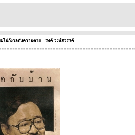
า ผมไม่กังวลกับความตาย - 'รงค์ วงษ์สวรรค์ - - - - - -