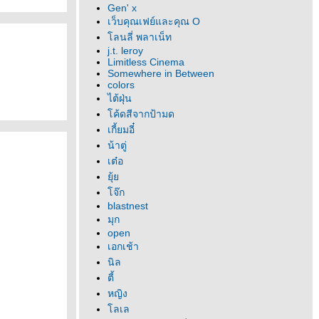
Gen' x
เว็บคุณเฟย์และคุณ O
ลนลี่ พลาเน็ท
j.t. leroy
Limitless Cinema
Somewhere in Between
colors
ไต้ฝุ่น
ค้ดสีจากป้ามด
เกี้ยมอี๋
น้าตู่
เต๋อ
ุ้
จ๊ก
blastnest
มุก
open
เอกเช้า
นิล
ตี้
หญิง
ลเล