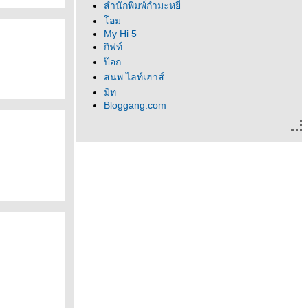
สำนักพิมพ์กำมะหยี่
อม
My Hi 5
กิฟท์
ป๊อก
สนพ.ไลท์เฮาส์
มิท
Bloggang.com