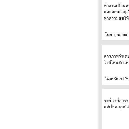
ราคามิ - - - - - - - - - -
ทำงานเขียนหนั
- - - - พบกับ After Dark- ราตรีมหัศจรรย์-หนังสือ
ละตอนอายุ 23
เล่มใหม่ของมูราคามิ ที่งานอัมรินทร์บุ้คแฟร์ - - -
หาความสุขให้
-
- - - - ชวนคุยเรื่อง เรื่องสั้นเข้ารอบสุดท้า
รางวัลซีไรท์ - - - - - -
ดย: grappa I
- - - วารสาร "อ่าน" พาไป "ฟัง" เขาและเธอ
"พูด" เรื่อง"การอ่าน" - - - -
- - - - โคตรเก๋า อยุธยา ยังไม่สิ้นมาโนช พุฒตาล
สารภาพว่าเคย
ละ DDT เล่มใหม่ - - - - -
ไว้ที่ไหนสักแห
- - - What I Talk About When I Talk About
Running By Haruki Murakami- - -
- -- - เลอ คอร์บูซิเยร์ สถาปนิกผู้ทรงอิทธิพลที่สุด
ดย: ทินา IP: 
ห่งศตวรรษที่ 20 - - - -
- - - - - - - - ไปหาใครบางคน : สั้นๆ จริงจังและ
อ่อนโยน - - - - - -
ีรงค์ วงษ์สวรร
- - - - - - เรียงความประเทศไทย ของมิวเซียม
ต่เป็นมนุษย์
สยาม ( TCDC ณ ท่าเตียน ) - - - - - -
- - - - - ช็อกโกเลิฝและเซ็กซ์ในสวนเซ็น - - - - -
- - - - - - ลอนดอนกับความลับในรอยจูบ - - - - - -
-