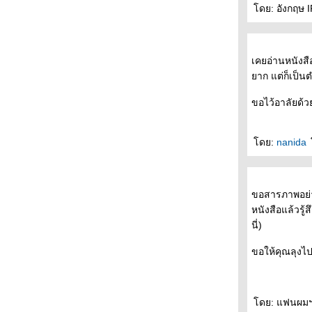
- * -* - *- * อยากไปดูหนัง "ที่โรงภาพยนตร์ไกล
ดย: อังกฤษ I
บ้านคุณ" ได้บ่อยๆ -* - *- * -*- *-
- - - - บรรยากาศงานอินดี้ บุ้คแฟร์ ครั้งที่ 5 สวน
สันติชัยปราการ ป้อมพระสุเมรุ - - - - -
เคยอ่านหนังสื
- - - - - - อินดี้บุ้คแฟร์ ครั้งที่ 5 วันที่ 25-27
าก แต่ก็เป็นต
เมษายน 2551 เริ่มพรุ่งนี้แล้วค่ะ - - - - -
- - - ดีไซน์ +คัลเจอร์ ความหมายและเบื้องลึก
ขอไว้อาลัยด้
ของงานออกแบบ - - -
- - - และแล้วงานเลี้ยงก็เลิกลา ปิดม่านงาน
สัปดาห์หนังสือฯ พร้อมด้วยหนังสือที่ได้มา - - -
ดย:
nanida
- - - - - หนังสือของระหว่างบรรทัดในงาน
สัปดาห์หนังสือแห่งชาติ ครั้งที่ 36 - - - - -
- หนังสือสามเล่ม"จดหมายจากนักเขียนหนุ่ม" "
ขอสารภาพอย่าง
กระจกเงา เงากระจก" "ที่อื่น " บนตู้นอนรถไฟ
หนังสือแล้วรู
สายใต้ -
นี่)
- - - - - ล่อง / รอย แห่งกนกพงศ์ สงสมพันธุ์ - - - -
-
ขอให้คุณลุงไปส
- - - - - - the soundtracks of my love : เพลงรัก
ประกอบชีวิตของนิ้วกลม - - - - -
- - - - - เงาตนบนรอยซาย ความหมายและ
ดย: แฟนผมฯ I
รางวัลแห่งการรอคอย - - - -