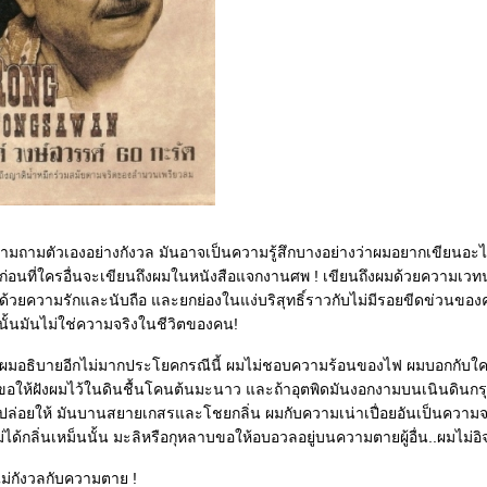
ง ก่อนที่ใครอื่นจะเขียนถึงผมในหนังสือแจกงานศพ ! เขียนถึงผมด้วยความเว
มด้วยความรักและนับถือ และยกย่องในแง่บริสุทธิ์ราวกับไม่มีรอยขีดข่วนขอ
ั้นมันไม่ใช่ความจริงในชีวิตของคน!
ผมอธิบายอีกไม่มากประโยคกรณีนี้ ผมไม่ชอบความร้อนของไฟ ผมบอกกับ
้องขอให้ฝังผมไว้ในดินชื้นโคนต้นมะนาว และถ้าอุตพิดมันงอกงามบนเนินดินกร
ม่ได้กลิ่นเหม็นนั้น มะลิหรือกุหลาบขอให้อบอวลอยู่บนความตายผู้อื่น..ผมไม่อ
ไม่กังวลกับความตาย !