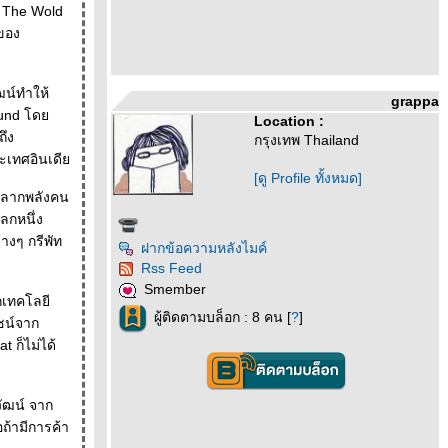
ง The Wold
อของ
ฒน์ทำให้
grappa
Round โด
Location :
กรุงเทพ Thailand
ระเทศอินเดี
[ดู Profile ทั้งหมด]
ะรถลากพลังคน
างๆ กรีพัท
ฝากข้อความหลังไมค์
Rss Feed
Smember
กเทคโลยี
ผู้ติดตามบล็อก : 8 คน [
?
]
ยชน์จาก
วัฒน์ จาก
ถ้ามีการค้า