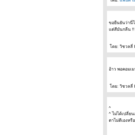
ดย:
พนด้า
- - - - - - - - - - - รวมพลคนอ่านและไม่อ่านมู
ราคามิ - - - - - - - - - -
- - - - พบกับ After Dark- ราตรีมหัศจรรย์-หนังสือ
ขอยืนยันว่านี
เล่มใหม่ของมูราคามิ ที่งานอัมรินทร์บุ้คแฟร์ - - -
-
ต่สีมันกลืน !
- - - - ชวนคุยเรื่อง เรื่องสั้นเข้ารอบสุดท้า
รางวัลซีไรท์ - - - - - -
ดย: วิชวลลี่ 
- - - วารสาร "อ่าน" พาไป "ฟัง" เขาและเธอ
"พูด" เรื่อง"การอ่าน" - - - -
- - - - โคตรเก๋า อยุธยา ยังไม่สิ้นมาโนช พุฒตาล
ละ DDT เล่มใหม่ - - - - -
อ้าว พอคอมเม
- - - What I Talk About When I Talk About
Running By Haruki Murakami- - -
- -- - เลอ คอร์บูซิเยร์ สถาปนิกผู้ทรงอิทธิพลที่สุด
ดย: วิชวลลี่ 
ห่งศตวรรษที่ 20 - - - -
- - - - - - - - ไปหาใครบางคน : สั้นๆ จริงจังและ
อ่อนโยน - - - - - -
^
- - - - - - เรียงความประเทศไทย ของมิวเซียม
^ ไม่ได้เปลี่
สยาม ( TCDC ณ ท่าเตียน ) - - - - - -
ตาไม่ดีเองหรือ
- - - - - ช็อกโกเลิฝและเซ็กซ์ในสวนเซ็น - - - - -
- - - - - - ลอนดอนกับความลับในรอยจูบ - - - - - -