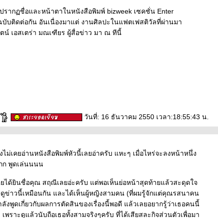
ปปรากฏชื่อและหน้าตาในหนังสือพิมพ์ bizweek เซคชั่น Enter
บับติดต่อกัน อันเนื่องมาแต่ งานศิลปะในแฟตเฟสติวัลที่ผ่านมา
น์ เอสเตร่า มณเฑียร ผู้สื่อข่าว มา ณ ทีนี้
วันที่: 16 ธันวาคม 2550 เวลา:18:55:43 น.
ไม่เคยอ่านหนังสือพิมพ์หัวนี้เลยอ่าครับ แหะๆ เมื่อไหร่จะลงหน้าหนึ่ง
กกก พูดเล่นนนน
ยได้ยินชื่อคุณ สฤณีเลยอ่ะครับ แต่พอเห็นย่อหน้าสุดท้ายแล้วสะดุดใจ
ูข่าวนี้เหมือนกัน และได้เห็นผู้หญิงสามคน (ที่ผมรู้จักแต่คุณรสนาคน
ำลังพูดเกี่ยวกับผลการตัดสินของเรื่องนี้พอดี แล้วเลยอยากรู้ว่าเธอคนนี้
พราะดูแล้วนับถือเธอทั้งสามจริงๆครับ ที่ได้เสียสละกิจส่วนตัวเพื่อมา