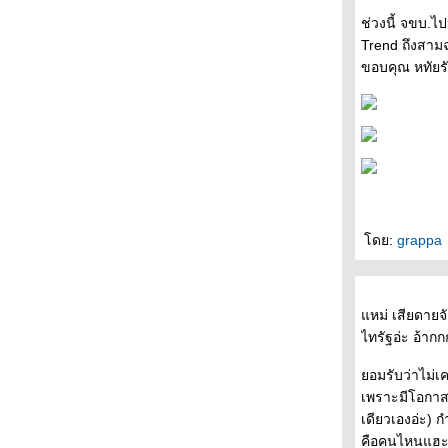
+ + + + + + + งานหนังสือที่บูธระหว่างบรรทัด
ช่วงนี้ จขบ.ไ
(2) + + + + + + +
Trend ถึงสามฉ
+ + + + + + + งานสัปดาห์หนังสือที่บูธระหว่าง
ขอบคุณ หทัยรัต
บรรทัด ( 1) + + + + + + +
- - - - - "ผม,มูราคามิ" นวนิยายมีมือของนิ้วกลม
ฉบับ ปรับปรุงรูปเล่มใหม่เอี่ยมอ่อง - - - - --
- - - - -- Reading Room เปิดใหม่ , โมเดิร์นด็อก
15 ปี และป๋าอัจฉริยะ เล่ม 26 - - - --
- - - - - มกรา'52 โดย ตุล ไวฑูรเกียรติ บุปผาชน
ห่งปี 2009 - - - - - -
- - -- - - คำสาปร้านบเกอรี รวมเรื่องสั้นชุดแฟน
ดย:
grappa
คลับมูราคามิเล่ม 2 - - - -
- - - - - มานพติก้า และผู้ออกแบบตัวอักษรของ
ไทย - - - -
- - - - - Read by Heart . Finland by Hand - - - -
หม่ เสียดายจัง
-
ไทรัฐอ่ะ อ้าก
- - - - - ควันหลงงานอมรินทร์บุ้คแฟร์ - - - - -
-- - - งานอมรินทร์บุ้คแฟร์และ "ยาขอบกับ
อมรับว่าไม่เค
ครอบครัว" หนังสือเล่มใหม่ของระหว่างบรรทัด- -
เพราะมีโอกาสด
- -
เดียวเองอ่ะ) ก
- - - - ประเทศใต้ -หนึ่งในเจ็ด เรื่องที่เข้ารอบซี
คือคนไหนแฮะ เ
ไรต์ประเภทนวนิยาย ปีนี้ - -- - -