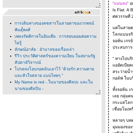
"แบนลง"
อย
Is Flat: A
ศตวรรษที่ 
การเดินทางของคชสารในสายตาของวรพจน์
ต่ในสายตาข
พันธุ๋์พงศ์
ลกแบนจริงห
เพลงรัตติกาลในอินเดีย : การสยบยอมต่อความ
จอห์น เกรย์ วิจารณ์หนังสือ The Wold Is Flat ไว้และยกตัวอย่างตอนหนึ่งที่ฟรีดแมนเล่
ไม่รู้
ประสบการณ์
ลักษณ์อาลัย : อำนาจของเรื่องเล่า
รีวิว ประวัติศาสตร์ของความเงียบ ในสยามรัฐ
" ทางไปบริษ
สัปดาห์วิจารณ์
ออัดเบียดเสียดอยู่ข้างๆ รถตู้ของเรา แต่เม
ปรดจงโอบกอดฉันเอาไว้ “ด้วยรัก ความตา
สระว่ายน้ำ
ละหัวใจสลาย แบบไทยๆ “
กอล์ฟ ในบร
My Name is red -.ในนามของศิลปะ และใน
นามของศิลปิน -
ทั้งจอห์น 
"ณ ที่นั้นมีดาวเหนือ " ณ ที่นั้นมีนวนิยา
เลย กลุ่มคน
- - - - - - "ผมแปลเศษบทความมาก่อน" นพดล
กระแสโลกาภิวัฒ
เวชสวัสดิ์ - - - - - - - - - - -- -
เชื่อมโยงหร
- - - - - - ดนตรีแจ๊สในร้านหนังสือ - - - - -
หลายๆ บทคว
- - - - ก็องดิดเสวนาครั้งที่ 1 ที่ร้านหนังสือก็องดิด
- - - - -
มุมมองของน
- - - - หนังสือที่ได้จากงานสัปดาห์หนังสือฯ ครั้งที่