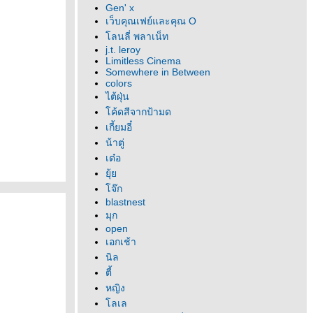
Gen' x
เว็บคุณเฟย์และคุณ O
ลนลี่ พลาเน็ท
j.t. leroy
Limitless Cinema
Somewhere in Between
colors
ไต้ฝุ่น
ค้ดสีจากป้ามด
เกี้ยมอี๋
น้าตู่
เต๋อ
ุ้
จ๊ก
blastnest
มุก
open
เอกเช้า
นิล
ตี้
หญิง
ลเล