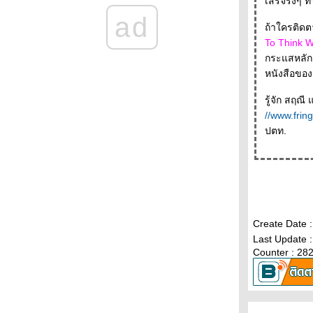
เสรีจริงๆ ท
38 - - - -- -
ad
- - -- - พบกับหนังสือใหม่ของระหว่างบรรทัดใน
ถ้าใครติดต
งานสัปดาห์หนังสือแห่งชาติครั้งที่ 38 - - - - -
To Think W
- - - - - Farewell - J.D. Salinger ( 1919-2010 )-
กระแสหลัก เธอพยายามบอกว่าความคิดกระแสหลักละเลยอะไรไปบ้าง และที่สำคัญเวลา
ครจะอยากได้ดอกไม้ตอนตายไปแล้วล่ะ - - - - -
หนังสือของ
-
- - - - - - - - - ภาพนิ่งจากหนังเรื่อง Norwegian
รู้จัก สฤณี
Wood - - - - - - - - - -
//www.fring
- - - - Baby don' t sniff : เมื่อรัฐจะเข้ามาดูทุก
ปตท.
อย่างในอินเตอร์เน็ต
- - - - - - - Happy Birthday Haruki Murakami -
- -- -- - --
- - -- - สัปดาห์เปิดโลกการอ่าน และ "เธอคือ
ชีวิต" - - - - -
- - - - - เกร็ดความคิดบนก้าววิ่ง-ฮารูกิ มูราคามิ
ความเรียงที่ทำให้เราร้องไห้ - - - - -
Create Date 
-- -- Julie and Julia: 365 Days, 524 Recipes,
Last Update 
and Many Many Blogs- -- -
Counter : 28
+ + + + + + + คารวะ 60 ปี เสกสรรค์ ประเสริฐ
กุล + + + + + + + +
+ + + + + + Memories for you อ่าน ดู ฟัง ยาม
หน้าหนาว + + + + +