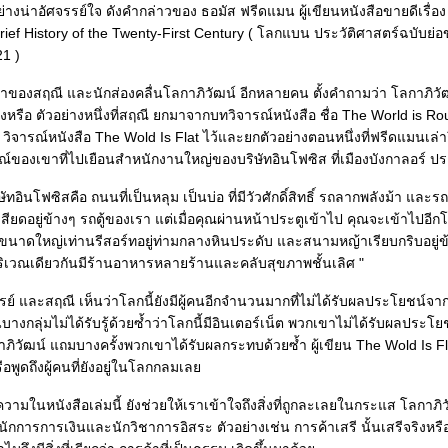
่างน่าอัศจรรย์ใจ ดังคำกล่าวของ ธอมัส ฟรีดแมน ผู้เขียนหนังสือขายดีเรื่อ
 Brief History of the Twenty-First Century ( โลกแบน ประวัติศาสตร์ฉบับย่
21 )
องสฤณี และนักส่องคลื่นโลกาภิวัฒน์ อีกหลายคน ตั้งคำถามว่า โลกาภิวั
รือ ตัวอย่างหนึ่งที่สฤณี ยกมาจากบทวิจารณ์หนังสือ ชื่อ The World is 
าถึง
ของเขาที่ไปเยือนสำหนักงานใหญ่ของบริษัทอินโฟซิส ที่เมืองบังกาลอร์ ป
ัทอินโฟซิสคือ ถนนที่เป็นหลุม เป็นบ่อ ที่มีวัวศักดิ์สิทธิ์ รถลากพลังม้า แล
ื่อคุณผ่านหน้าประตูเข้าไป คุณจะเข้าไปอีกโลกหนึ่ง
ขนาดใหญ่เท่านรีสอร์ทอยู่ท่ามกลางหินประดับ และสนามหญ้าเรียบกริบอยู่ข้
ิเวณเดียวกันมีร้านอาหารหลายร้านและคลับสุขภาพชั้นเลิศ "
เกรย์ และสฤณี เห็นว่าโลกนี้ยังมีผู้คนอีกจำนวนมากที่ไม่ได้รับผลประโยชน์จา
บางกลุ่มไม่ได้รับรู้ด้วยซ้ำว่าโลกนี้มีอินเตอร์เน็ต พวกเขาไม่ได้รับผลประโ
น์ แถมบางครั้งพวกเขาได้รับผลกระทบด้วยซ้ำ ผู้เขียน The Wold Is Flat ก็ไม่ได้
ือพูดถึงผู้คนที่ยังอยู่ในโลกกลมเล
ามในหนังสือเล่มนี้ ยังช่วยให้เราเข้าใจถึงสิ่งที่ถูกละเลยในกระแส โลกาภิ
ักการการเงินและนักวิชาการอิสระ ตัวอย่างเช่น การค้าเสรี นั้นเสรีจริงหรือ