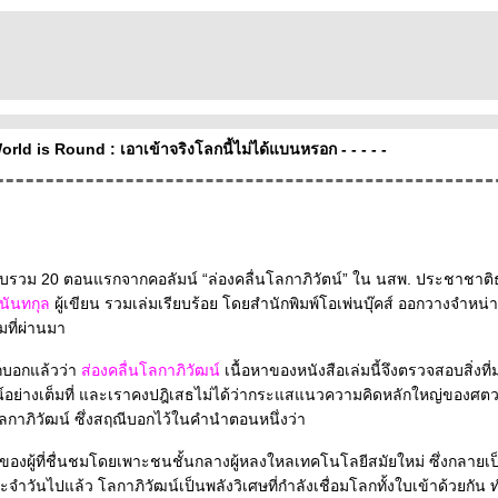
World is Round : เอาเข้าจริงโลกนี้ไม่ได้แบนหรอก - - - - -
หนังสือที่รวบรวม 20 ตอนแรกจากคอลัมน์ “ล่องคลื่นโลกาภิวัตน์”
นันทกุล
ผู้เขียน รวมเล่มเรียบร้อย โดยสำนักพิมพ์โอเพ่นบุ๊คส์ ออกวางจำหน่าย
มที่ผ่านมา
ก็บอกแล้วว่า
ส่องคลื่นโลกาภิวัฒน์
เนื้อหาของหนังสือเล่มนี้จึงตรวจสอบสิ่งที
อย่างเต็มที่ และเราคงปฎิเสธไม่ได้ว่ากระแสแนวความคิดหลักใหญ่ของศตว
คือกระแสโลกาภิวัฒน์ ซึ่งสฤณีบอกไว้ในคำนำตอนหนึ่งว่า
องผู้ที่ชื่นชมโดยเพาะชนชั้นกลางผู้หลงใหลเทคโนโลยีสมัยใหม่ ซึ่งกลายเป็
ะจำวันไปแล้ว โลกาภิวัฒน์เป็นพลังวิเศษที่กำลังเชื่อมโลกทั้งใบเข้าด้วยกัน