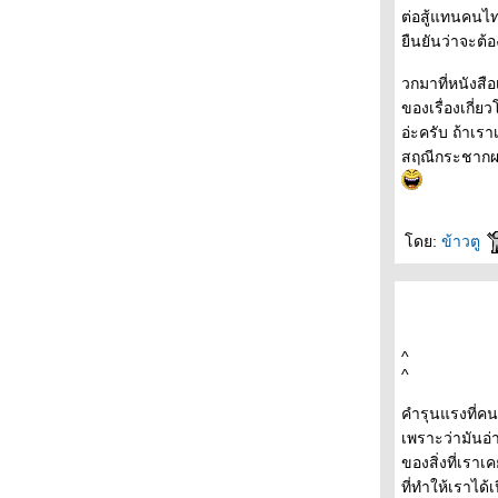
ต่อสู้แทนคนไท
- - - - - 7 เรื่องเข้ารอบซีไรต์ - - -- - - - -
ืนยันว่าจะต้อ
- - - - - อ่าน ( มุกหอม วงษ์เทศ ) ผิด - - - - - -
- - - การวิจารณ์วรรณกรรมของวินทร์ เลียววาริ
วกมาที่หนังสือ
นทร์ - - - - -
ของเรื่องเกี่
- - - - ร้านหนังสือก็องดิด (1) จุดเริ่มต้น - - - -
อ่ะครับ ถ้าเร
+++ 1Q84 นวนิยายเล่มใ หม่ของมูราคามิ- - - -
สฤณีกระชากผม
เทวา ซาตานฉบับหนัง + + + +
- - - เสียงเล่าเรื่องจากเครื่องฉาย- The
Projector's Tales - - -
- - - - - บาร์เทิลบี , ราโชมอนและเรื่องสั้นอื่นๆ -
ดย:
ข้าวตู
- - - - -
- - -- ลับแล, แก่งคอย : ประวัติศาสตร์ และ
สัญญะแห่งตัวตนของอุทิศ เหมะมูล - - - -
- - - - - After Book Fair -- - - -
- - --- งานสัปดาห์หนังสือแห่งชาติครั้งที่ 37 เริ่ม
^
ต้นขึ้นแล้ว -- - - -
^
- - - - - เปล่า ผมไม่กังวลกับความตาย - 'รงค์ วงษ์
คำรุนแรงที่คน
สวรรค์ - - - - - -
เพราะว่ามันอ่
- - - แจ้งข่าวแฟนๆ มูราคามิถึงเรื่องสั้นเล่มใหม่
ของสิ่งที่เราเ
"เส้นแสงที่สูญหาย เราร้องไห้เงียบงัน" - - -
ที่ทำให้เราได้
- - - - - - - - Murakami and The Music of