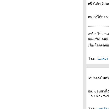
Words + Dinner with Murakami- - - - - - - -
หนึ่งได้เหมือ
- - - - - - - - ( นิยายรัก ) ฤดูร้อน และ รอยเท้าบน
ผืนทราย โรมานซ์แบบกนกพงศ์ - - - - - - -
คนเก่งได้ลง น
- - - -- - - - ไว้อาลัยปราชญ์แห่งสยาม "ไมเคิล
ไรท " - - -- - --
.....................
- - - - - Book Designs of the Year from
Penguin Publishing - - - - - - -
เหลือบไปอ่านหน
- - - - - -- คำพิพากษาจากพระเจ้า An instance
สองเรื่องเลยคะ
of the fingerpost - - - - - -
- - - -- - Read Camp - รำลึกความหลัง - ฟิ้วเล่ม
เรื่องโลกจิตกั
หม่ - Moonstruck - - - - - - -
- - - - - เริ่มแล้วงานมหกรรมหนังสือฯ + นักเขียน
ดย:
JewNid
ที่จะมาเซ็นชื่อที่บู้ท - - - - -
- - - - - - - - - - - - แพร์ซโพลิส1-2 อิสระภาพและ
ความขมขื่น --------------------------
- - - - - -- - - - --- - บล็อกที่หายไป - -- - -- --- - --
เดี๋ยวลองไปหาเ
- - - - - - Dasa ร้านหนังสือมือสองในดวงใจ - - --
- -
ปล. ชอบคำนี้จ
- - - - ก่อนราตรี ( จะ) มหัศจรรย์ ( บรรยากาศ
"To Think Wel
งานคนอ่านและไม่อ่านมูราคามิ) - - -- - --
- - - - - - + + + + ป่าลึกและปารีส - - - - - -
+++++