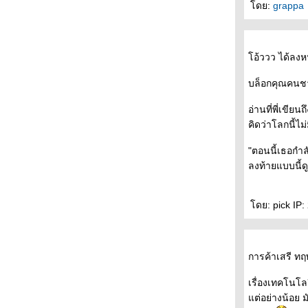
-
ดย:
grappa
- * -* - *- * อยากไปดูหนัง "ที่โรงภาพยนตร์ไกล
บ้านคุณ" ได้บ่อยๆ -* - *- * -*- *-
- - - - บรรยากาศงานอินดี้ บุ้คแฟร์ ครั้งที่ 5 สวน
อ้ววว ได้ลงหน
สันติชัยปราการ ป้อมพระสุเมรุ - - - - -
- - - - - - อินดี้บุ้คแฟร์ ครั้งที่ 5 วันที่ 25-27
บล็อกคุณคนช
เมษายน 2551 เริ่มพรุ่งนี้แล้วค่ะ - - - - -
- - - ดีไซน์ +คัลเจอร์ ความหมายและเบื้องลึก
อ่านที่พี่เขียน
ของงานออกแบบ - - -
คิดว่าโลกนี้ไม
- - - และแล้วงานเลี้ยงก็เลิกลา ปิดม่านงาน
"ตอนนี้เธอกำ
สัปดาห์หนังสือฯ พร้อมด้วยหนังสือที่ได้มา - - -
ลงท้ายแบบนี้ด
- - - - - หนังสือของระหว่างบรรทัดในงาน
สัปดาห์หนังสือแห่งชาติ ครั้งที่ 36 - - - - -
- หนังสือสามเล่ม"จดหมายจากนักเขียนหนุ่ม" "
ดย: pick IP:
กระจกเงา เงากระจก" "ที่อื่น " บนตู้นอนรถไฟ
สายใต้ -
- - - - - ล่อง / รอย แห่งกนกพงศ์ สงสมพันธุ์ - - - -
-
การค้าเสรี ทฤษ
- - - - - - the soundtracks of my love : เพลงรัก
เรื่องเทคโนโลย
ประกอบชีวิตของนิ้วกลม - - - - -
ต่อย่างน้อย มั
- - - - - เงาตนบนรอยซาย ความหมายและ