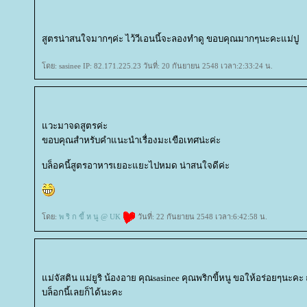
สูตรน่าสนใจมากๆค่ะ ไว้วีเอนนี้จะลองทำดู ขอบคุณมากๆนะคะแม่ปู
ดย: sasinee IP: 82.171.225.23 วันที่: 20 กันยายน 2548 เวลา:2:33:24 น.
วะมาจดสูตรค่ะ
ขอบคุณสำหรับคำแนะนำเรื่องมะเขือเทศน่ะค่ะ
บล็อคนี้สูตรอาหารเยอะแยะไปหมด น่าสนใจดีค่ะ
ดย:
พ ริ ก ขี้ ห นู @ UK
วันที่: 22 กันยายน 2548 เวลา:6:42:58 น.
ม่จัสติน แม่ยูริ น้องอาย คุณsasinee คุณพริกขี้หนู ขอให้อร่อยๆนะคะ ถ้
บล็อกนี้เลยก็ได้นะคะ