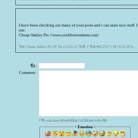
I have been checking out many of your posts and i can state nice stuff. 
site.
Cheap Oakley Pro //www.creekbottomfarm.com/
ดย: Cheap Oakley Pro IP: 94.23.252.21 วันที่: 2 สิงหาคม 2557 เวลา:9:55:26 น.
ชื่อ :
Comment :
*ใช้ code html ตกแต่งข้อความได้เฉพาะสมาชิก
+
Emotion
+