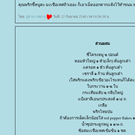
คุณพริกขี้หนูคะ มะเขือเทศถ้าเยอะ ก็เอาเม็ดออกตากแห้งไว้ทำขนม หร
ดย:
ปูขาเก เซมารู
วันที่: 22 กันยายน 2548 เวลา:9:36:58 น.
ส่วนผสม
ซี่โครงหมู ๒ ปอนด์
หอมหัวใหญ่ ๑ หัว(เล็ก) หั่นลูกเต๋า
ครอท ๑ หัว หั่นลูกเต๋า
เซราลี่ ๑ ก้าน หั่นลูกเต๋า
(ใส่พริกแดงพริกเขียวอะไรแทนก็ได้ค่ะ
บกระวาน ๑-๒ ใบ
กระเทียมสับ ๒ กลีบใหญ่
ป้งสาลีเอนกประสงค์ ๑/๔ ถ.
เกลือ
พริกไทยป่น
ถ้าต้องการเผ็ดเล็กน้อยใส่ red pepper flakes 
น้ำซุปกระดูกหมู ๑ ๑/๓ ถ.
ซ้อสมะเขือเทศเข้มข้น ๑ ชต.