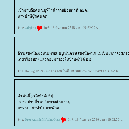
เข้ามาบล๊อคคุณปูทีไรน้ำลายย้อยทุกทีเลยค่ะ
น่าหม่ำที่ซู๊ดดดดด
ดย:
ม่ยูริค่ะ
วันที่: 18 กันยายน 2548 เวลา:20:22:20 น.
อ้าวเสียงน้องเจนนี่เหรอแม่ปู พี่นึกว่าเสียงน้องนิค ไม่เป็นไรกำลังฝึกร้
เดี๋ยวร้องชัดๆแล้วค่อยมาร้องให้ป้าฟังก็ได้ อิ อิ
ดย: Huiling IP: 202.57.173.138 วันที่: 19 กันยายน 2548 เวลา:13:30:02 น.
อ่า อันนี้ถูกใจจังค่ะพี่ปู
เพราะบ้านนี้ชอบกินพาสต้ามากๆ
น่าทานแล้วทำไม่ยากด้ว
ดย:
DropAtearInMyWineGlass
วันที่: 19 กันยายน 2548 เวลา:18:02:56 น.