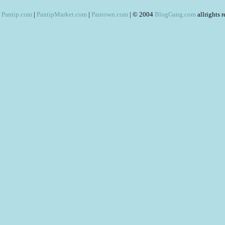
Pantip.com
|
PantipMarket.com
|
Pantown.com
| © 2004
BlogGang.com
allrights 