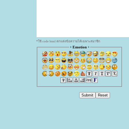
*ใช้ code html ตกแต่งข้อความได้เฉพาะสมาชิก
+
Emotion
+