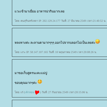
วะเข้ามาเยี่ยม อาหารน่ากินมากเล
ดย: คนสุรินทร์เหลา IP: 202.129.24.177 วันที่: 27 มีนาคม 2549 เวลา:21:40:52 น.
หลงทางค่ะ ละลานตามากๆๆๆ ออกไปจากบลอกไม่เป็นเลยค่ะ
ดย: เงาะ IP: 58.147.107.165 วันที่: 10 พฤษภาคม 2549 เวลา:20:08:26 น.
มาขอเก็บสูตรนะคะแม่ปู
ขอบคุณมากๆค่ะ
ดย: เก๋ (
เค้กหอม
) วันที่: 27 กันยายน 2549 เวลา:20:15:06 น.