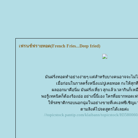
เฟรนช์ฟรายทอด(French Fries...Deep fried)
มันฝรั่งทอดทำอย่างง่ายๆ แต่สำหรับบางคนอาจจะไม่ได้
เมื่อก่อนในกาลครั้งหนึ่งแม่ปูเคยทอด กะให้สุก
ผลออกมาคือนิ่ม มันฝรั่งเหี่ยว สุกแล้วเวลากินก็เหม
พอรู้เทคนิคก็ต้องร้องอ่อ อย่างนี้นี่เอง ใครที่อยากทอ
ห้รสชาติกรอบนอกนุ่มในอย่างขายที่เคเอฟซีเชิญ
ตามลิงค์ไปจดสูตรได้เลยค่ะ
//topicstock.pantip.com/klaibann/topicstock/H358006