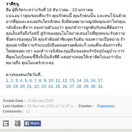
ราศีธนู
คือ ผู้ที่เกิดระหว่างวันที่ 14 ธันวาคม - 13 มกราคม
น่นอนว่าคุณชอบที่จะรัก คุณรักคนนี้ คุณรักคนนั้น และคนโน้นด้ว
ากที่คุณจะลงเอยกับใครสักคน ยิ่งมีคนพยายามผูกมัดคุณเท่าไหร่คุณ
กลับยิ่งจะตีจาก ลองถามตัวเองว่า คุณกลัวการผูกพันกับคนที่ต้องการ
คุณงั้นหรือถึงวิ่งหนี คู่รักของคุณโมโหง่ายเสมอไปที่ทุกคนจะรับความ
ซื่อตรงของคุณได้ คุณจำต้องฝ่าฟันจุดเริ่มต้น ของความเบื่อหน่าย ถ้า
คุณอยากมีความรักแบบยั่งยืนตลอดรอดฝั่งล่ะก็ แทนที่จะต้องการสิ่ง
หม่ตลอดเวลา ลองสำรวจนิสัยแง่มุมอื่นของคนรักปัจจุบันดูบ้าง การ
ที่คุณไม่เป็นคนขี้หึงก็เป็นสิ่งที่ดี แต่อย่าปล่อยให้เขาคิดไปเองว่านั่น
หมายถึง คุณไม่แคร์เขาเล
ดวงของคนเกิดวันที่...
1,
2,
3,
4,
5,
6,
7,
8,
9,
10,
11,
12,
13,
14,
15,
16,
17,
18,
19,
20,
21,
22,
23,
24,
25,
26,
27,
28,
29,
30,
31.
Create Date :
22 มีนาคม 2549
Last Update :
26 ธันวาคม 2551 17:12:37 น.
Counter :
Pageviews.
Comments :
12