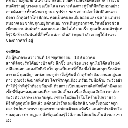
หลายรายผูกมัดกับใครได้ยากเย็น ด้วยความสงสัยตลอดเวลาว่ายังมี
คนดีกว่าอยู่ บางคนขอเป็นโสด เพราะต้องการคู่รักที่มีพร้อมทุกอย่าง
ตามต้องการทั้งหน้าตา ฐานะ รูปร่าง ฯลฯ อย่าปล่อยให้เปลือกนอก
บังตา ถ้าคุณรักใครสักคน คุณเป็นคนละเอียดอ่อนและฉลาด แต่บาง
คนอาจเฉยชากับคุณอยู่สักหน่อย การเดินสูดอากาศบริสุทธิ์อาจช่ว
เชื่อมความสัมพันธ์ของสมองและจิตใจได้รวดเร็ว คุณเป็นคนเจ้าชู้แต่
ก็รู้วิธีสร้างสัมพันธ์ที่ลึกซึ้ง แต่อย่าลืมสิว่าคุณกำลังตกอยู่ใต้อำนาจ
ของดาวศุกร์ อยู่
ราศีพิจิก
คือ ผู้ที่เกิดระหว่างวันที่ 14 พฤศจิกายน - 13 ธันวาคม
สาวพิจิกจะรักได้อย่างบ้าคลั่ง ลึกซึ้ง และร้อนแรง คุณไม่ได้สนใจแค่
เปลือกนอก แต่ลงลึกถึงจิตใจ คุณเป็นคนที่ขี้หึง ซึ่งโต้ตอบทุกเรื่องด้ว
อารมณ์ คุณมีญาณบ่งบอกอยู่บ้างจึงรู้ทันที่ ถ้าคู่รักกำลังออกนอกลู่นอก
ทาง คุณจริงจังมากทีเดียว ใครที่รักคุณต้องเตรียมรับมือด้วย ระวังอย่า
ทำให้รู้ว่าที่คู่รักต้องขวัญหนี ด้วยการเปิดเผยความคิดลึกซึ้งดำมืดและ
เซ็กซี่ที่สุดของคุณก่อนที่เขาจะคิดเลี้ยง เครื่องดื่มคุณเสียอีก เขาต้อง
ระวังตัวเวลาทะเลาะกับคุณ เพราะไม่มีอะไรโมโหร้ายไปกว่าสาว
พิจิกที่ถูกดูหมิ่นอีกแล้ว แต่คุณน่ารักและซื่อสัตย์ บางครั้งคุณอาจถูก
มองว่าเย็นชาเพราะคุณพยายามซ่อนตัวตนแท้จริง แต่อย่าห่วงตัวจริง
ของคุณจะปรากฏเอง สิ่งที่คุณต้องรู้ไว้คือยอมให้คนอื่นเป็นตัวของเขา
เอง