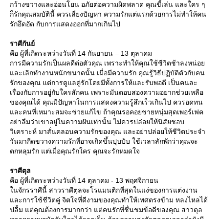
กว้างขวางและอ่อนโยน อภัยต่อความผิดพลาด คุณขี้เล่น และใคร ๆ
ก็รักคุณสมบัตินี้ ควรเลี่ยงปัญหา ความรักแต่แรกด้วยการไม่ทำให้คน
รักอึดอัด กับการแสดงออกที่มากเกินไป
ราศีกันย์
คือ ผู้ที่เกิดระหว่างวันที่ 14 กันยายน – 13 ตุลาคม
การมีความรักเป็นผลดีต่อตัวคุณ เพราะทำให้คุณใช้ชีวิตช้าลงหน่อ
ละเลิกทำงานหนักขนาดนั้น เมื่อมีความรัก คุณรู้วิธีปฏิบัติตัวกับคน
รักของคุณ แต่การดูแลคู่รักโดยมีทั้งการให้และรับพอดี เป็นคนละ
เรื่องกับการอยู่กับใครสักคน เพราะมันตอบสองความอยากช่วยเหลือ
ของคุณได้ คุณมีปัญหาในการแสดงความรู้สึกเร็วเกินไป ควรอดทน
ละคนที่เหมาะสมจะช่วยแก้ไข ถ้าคุณรอคอยชายหนุ่มสุดเพอร์เฟค
อย่าลืมว่าเขาอยู่ในความฝันเท่านั้น ไม่ควรปล่อยให้นิสัยชอบ
วิเคราะห์ มาสั่นคลอนความรักของคุณ และอย่าปล่อยให้ชีวิตประจำ
วันมากีดขวางความรักที่อาจเกิดขึ้นปุบปับ ใช้เวลาสักพักว่าคุณจะ
ตกหลุมรัก แต่เมื่อคุณรักใคร คุณจะรักหมดใจ
ราศีตุล
คือ ผู้ที่เกิดระหว่างวันที่ 14 ตุลาคม - 13 พฤศจิกายน
นจักรราศีนี้ สาวราศีตุลจะโรแมนติกที่สุดในแง่ของการแต่งงาน
ละการใช้ชีวิตคู่ จิตใจที่ดีงามของคุณทำให้เพศตรงข้าม หลงไหลได้
ปลื้ม แต่คุณต้องการมากกว่า แต่คนรักที่ชื่นชมข้อดีของคุณ สาวตุล