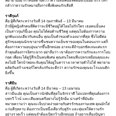
พยายามอย่ากำหนดตายตัวว่าความสัมพันธ์ที่ดีต้องเป็นอย่างไร เลิก
กลัวว่าความรักหมายถึงการพึ่งพิงคนรักเสียที
ราศีกุมภ์
คือ ผู้ที่เกิดระหว่างวันที่ 14 กุมภาพันธ์ – 13 มีนาคม
ถ้ามีผู้หญิงสักคนที่คิดว่าจะมีชีวิตอยู่ได้โดยไม่รักใคร เธอคนนั้นคง
เป็นสาวกุมภ์นี้เอง คุณไม่ได้ต่อต้านชีวิตคู่ แต่คุณไม่ต้องการความ
ผูกพันแบบเดียวกับคนอื่น คุณเป็นตัวของตัวเองมากที่สุด ซึ่งไม่ดีต่อ
คู่รักของคุณนักเขาอาจชื่นชมความเย็นชาของคุณในตอนแรก แต่ก็
ต้องการความอบอุ่นมากขึ้นอีกหน่อย อาจจะดีถ้าบอกชัดเจนแต่แรก
ถ้าคุณต้องการอิสระมาก อย่าลืมว่า เขาต้องการความรักและการโอบ
กอด เพื่อจะได้ดูรู้สึกเป็นคนพิเศษ คุณสนใจคนที่แปลกเหมือนคุณและ
คงไม่มี ใครบ้าพอจะจับคุณให้อยู่ในตารางเวลาตายตัวไปได้ พยายาม
ผลัดกันสร้างเซอร์ไพรส์แก่กันจะดีกว่า ความรักของคุณจะโรแมนติก
ิ่งขึ้น
ราศีมีน
คือ ผู้ที่เกิดระหว่างวันที่ 14 มีนาคม – 13 เมษายน
สาวมีนเอ๋ย คุณเป็นสาวนักฝันที่สุดในจักรราศี ไม่แปลกที่คุณต้องการ
บทกวี ไวน์ และเสียงดนตรีอย่างไม่รู้จักอิ่ม น่าเศร้าที่มันยัง
หมายความว่า คุณจะเจ็บปวดง่ายดายกับศรรักของกามเทพ คุณมักใส่
ว่นสีกุหลาบ ต้องการเป็นหนึ่งเดียวกับคู่รัก และทุ่มเทให้ความรัก
อย่างรวดเร็ว แต่คุณจำต้องเปิดกว้างอีกหน่อย ถ้าอยากเลี่ยงปัญหา