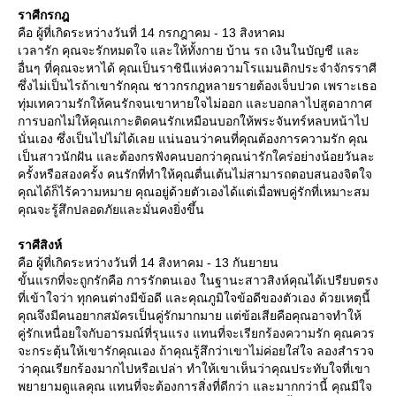
ราศีกรกฎ
คือ ผู้ที่เกิดระหว่างวันที่ 14 กรกฎาคม - 13 สิงหาคม
เวลารัก คุณจะรักหมดใจ และให้ทั้งกาย บ้าน รถ เงินในบัญชี และ
อื่นๆ ที่คุณจะหาได้ คุณเป็นราชินีแห่งความโรแมนติกประจำจักรราศี
ซึ่งไม่เป็นไรถ้าเขารักคุณ ชาวกรกฎหลายรายต้องเจ็บปวด เพราะเธอ
ทุ่มเทความรักให้คนรักจนเขาหายใจไม่ออก และบอกลาไปสูดอากาศ
การบอกไม่ให้คุณเกาะติดคนรักเหมือนบอกให้พระจันทร์หลบหน้าไป
นั่นเอง ซึ่งเป็นไปไม่ได้เลย แน่นอนว่าคนที่คุณต้องการความรัก คุณ
เป็นสาวนักฝัน และต้องกรฟังคนบอกว่าคุณน่ารักใคร่อย่างน้อยวันละ
ครั้งหรือสองครั้ง คนรักที่ทำให้คุณตื่นเต้นไม่สามารถตอบสนองจิตใจ
คุณได้ก็ไร้ความหมาย คุณอยู่ด้วยตัวเองได้แต่เมื่อพบคู่รักที่เหมาะสม
คุณจะรู้สึกปลอดภัยและมั่นคงยิ่งขึ้น
ราศีสิงห์
คือ ผู้ที่เกิดระหว่างวันที่ 14 สิงหาคม - 13 กันยายน
ขั้นแรกที่จะถูกรักคือ การรักตนเอง ในฐานะสาวสิงห์คุณได้เปรียบตรง
ที่เข้าใจว่า ทุกคนต่างมีข้อดี และคุณภูมิใจข้อดีของตัวเอง ด้วยเหตุนี้
คุณจึงมีคนอยากสมัครเป็นคู่รักมากมาย แต่ข้อเสียคือคุณอาจทำให้
คู่รักเหนื่อยใจกับอารมณ์ที่รุนแรง แทนที่จะเรียกร้องความรัก คุณควร
จะกระตุ้นให้เขารักคุณเอง ถ้าคุณรู้สึกว่าเขาไม่ค่อยใส่ใจ ลองสำรวจ
ว่าคุณเรียกร้องมากไปหรือเปล่า ทำให้เขาเห็นว่าคุณประทับใจที่เขา
พยายามดูแลคุณ แทนที่จะต้องการสิ่งที่ดีกว่า และมากกว่านี้ คุณมีใจ