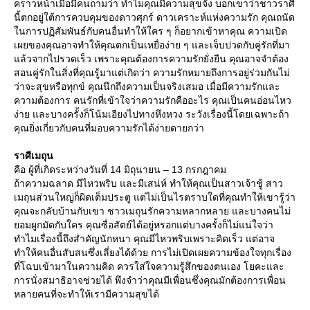
คราวหน้าเมื่อมีคนถามว่า ทำไมคุณมีความสุขจัง บอกเขาว่าชาวราศี
นี้ตกอยู่ใต้การควบคุมของดาวศุกร์ ดาวเคราะห์แห่งความรัก คุณถนัด
นการปฏิสัมพันธ์กับคนอื่นทำให้ใคร ๆ ก็อยากเข้าหาคุณ ความเปิด
เผยของคุณอาจทำให้คุณตกเป็นเหยื่อง่าย ๆ และเจ็บปวดกับคู่รักที่มา
ล้วจากไปรวดเร็ว เพราะคุณต้องการความรักยั่งยืน คุณอาจจำต้อง
สอนคู่รักในสิ่งที่คุณรู้มาแต่เกิดว่า ความรักหมายถึงการอยู่ร่วมกันไม่
ว่าจะสุขหรือทุกข์ คุณนึกถึงความเป็นจริงเสมอ เมื่อมีความรักและ
ความต้องการ คนรักที่เข้าใจว่าความรักคืออะไร คุณเป็นคนอ่อนไหว
ง่าย และบางครั้งก็โน้มเอียงไปทางหึงหวง ระวังเรื่องนี้โดยเฉพาะถ้า
คุณยิ่งเกี่ยวกับคนที่มอบความรักได้ง่ายดายกว่า
ราศีเมถุน
คือ ผู้ที่เกิดระหว่างวันที่ 14 มิถุนายน – 13 กรกฎาคม
ถ้าความฉลาด มีไหวพริบ และมีเสน่ห์ ทำให้คุณเป็นสาวเจ้าชู้ สาว
เมถุนส่วนใหญ่ก็ผิดเต็มประตู แต่ไม่เป็นไรตราบใดที่คุณทำให้เขารู้ว่า
คุณจะกลับบ้านกับเขา ชาวเมถุนรักความหลากหลาย และบางคนไม่
อมผูกมัดกับใคร คุณซื่อสัตย์ได้อยู่หรอกแต่บางครั้งก็ไม่แน่ใจว่า
ทำไมเรื่องนี้ถึงสำคัญนักหนา คุณมีไหวพริบเพราะคิดเร็ว แต่อาจ
ทำให้คนอื่นสับสนซึ่งเลี่ยงได้ด้วย การไม่เปิดเผยความข้องใจทุกเรื่อง
ที่โฉบเข้ามาในความคิด ควรใส่ใจความรู้สึกของตนเอง โยคะและ
การนั่งสมาธิอาจช่วยได้ พึงจำว่าคุณมีเพื่อนซึ่งคุณมักต้องการเพื่อน
หลายคนที่จะทำให้เรามีความสุขได้