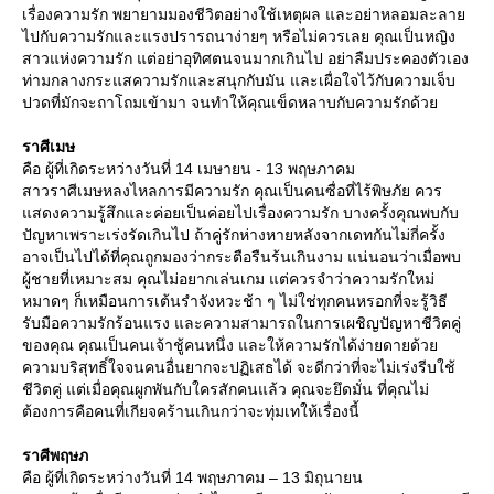
เรื่องความรัก พยายามมองชีวิตอย่างใช้เหตุผล และอย่าหลอมละลา
ไปกับความรักและแรงปรารถนาง่ายๆ หรือไม่ควรเลย คุณเป็นหญิง
สาวแห่งความรัก แต่อย่าอุทิศตนจนมากเกินไป อย่าลืมประคองตัวเอง
ท่ามกลางกระแสความรักและสนุกกับมัน และเผื่อใจไว้กับความเจ็บ
ปวดที่มักจะถาโถมเข้ามา จนทำให้คุณเข็ดหลาบกับความรักด้ว
ราศีเมษ
คือ ผู้ที่เกิดระหว่างวันที่ 14 เมษายน - 13 พฤษภาคม
สาวราศีเมษหลงไหลการมีความรัก คุณเป็นคนซื่อที่ไร้พิษภัย ควร
สดงความรู้สึกและค่อยเป็นค่อยไปเรื่องความรัก บางครั้งคุณพบกับ
ปัญหาเพราะเร่งรัดเกินไป ถ้าคู่รักห่างหายหลังจากเดทกันไม่กี่ครั้ง
อาจเป็นไปได้ที่คุณถูกมองว่ากระตือรืนร้นเกินงาม แน่นอนว่าเมื่อพบ
ผู้ชายที่เหมาะสม คุณไม่อยากเล่นเกม แต่ควรจำว่าความรักใหม่
หมาดๆ ก็เหมือนการเต้นรำจังหวะช้า ๆ ไม่ใช่ทุกคนหรอกที่จะรู้วิธี
รับมือความรักร้อนแรง และความสามารถในการเผชิญปัญหาชีวิตคู่
ของคุณ คุณเป็นคนเจ้าชู้คนหนึ่ง และให้ความรักได้ง่ายดายด้ว
ความบริสุทธิ์ใจจนคนอื่นยากจะปฏิเสธได้ จะดีกว่าที่จะไม่เร่งรีบใช้
ชีวิตคู่ แต่เมื่อคุณผูกพันกับใครสักคนแล้ว คุณจะยึดมั่น ที่คุณไม่
ต้องการคือคนที่เกียจคร้านเกินกว่าจะทุ่มเทให้เรื่องนี้
ราศีพฤษภ
คือ ผู้ที่เกิดระหว่างวันที่ 14 พฤษภาคม – 13 มิถุนายน