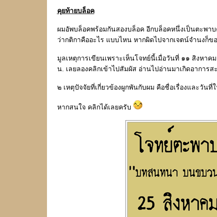
คุยท้ายบล็อค
ผมอัพบล็อคพร้อมกันสองบล็อค อีกบล็อคหนึ่งเป็นตะพาบต
ว่ากติกาคืออะไร แบบไหน หากผิดไปจากเจตน์จำนงก็ข
มูลเหตุการเขียนเพราะเห็นโจทย์นี้เมื่อวันที่ ๑๑ สิ
น. เลยลองคลิกเข้าไปสัมผัส อ่านไปอ่านมาเกิดอาการสะกิดใ
๒ เหตุปัจจัยที่เกี่ยวข้องผูกพันกับผม คือชื่อเรื่องและวันที
หากสนใจ คลิกได้เลยครับ