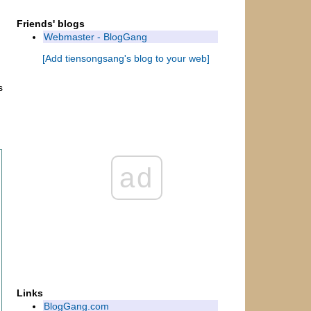
ค ว า ม ท ร ง จ ำ
Friends' blogs
เมื่อความคิดถึงเดินทาง
Webmaster - BlogGang
อุ่ น
ความคิดและหัวใจ
[Add tiensongsang's blog to your web]
ฟังให้เป็น...เรียนรู้อย่างแท้จริง
s
เรื่องเล่านี้มีสิ่งดีซุกซ่อน
ปล่อยอารมณ์
เ ส น่ ห์ แ ห่ ง ก า ล ...Period of Time
รวงทองของแผ่นดิน
พึมพำกับตัวเองอีกครา
ad
เวลา...อารมณ์
ชีวิต...แท้จริง...ว่างเปล่า
คำถามง่ายๆ
ธรรมชาติเล่นตลก
อธิษฐาน
ึ ด
ส า ย ล ม
เ ว ล า
Links
BlogGang.com
ความรัก ความคิด ...และหัวใจ