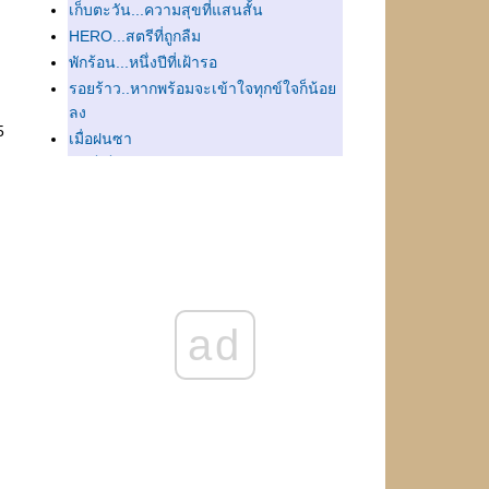
เก็บตะวัน...ความสุขที่แสนสั้น
HERO...สตรีที่ถูกลืม
พักร้อน...หนึ่งปีที่เฝ้ารอ
รอยร้าว..หากพร้อมจะเข้าใจทุกข์ใจก็น้อ
ลง
5
เมื่อฝนซา
ฉันก็เป็นเช่นเธอ
ละครหลังข่าว...สิ่งที่ได้หลังคราบน้ำตา
ละความผิดหวัง
ิ่งค้น...ยิ่งไม่พบ
กุหลาบของฉันในวันวาน
หมอดู...ใครจะรู้เท่าเจ้าเป็นไม่มี
ท า ง แ ย ก...ต้องระวัง ต้องเลือก ต้อง
ad
ตัดสินใจ
เผชิญหน้ากับการจากลาด้วยความเข้าใจ
วันพักผ่อน...ช่วงเวลาสั้นๆที่แสนสุข
การเริ่มใหม่...ไม่น่ากลัวสักนิด
ห ย ห า
ความหลัง...ความสุขที่เกิดจากการระลึก