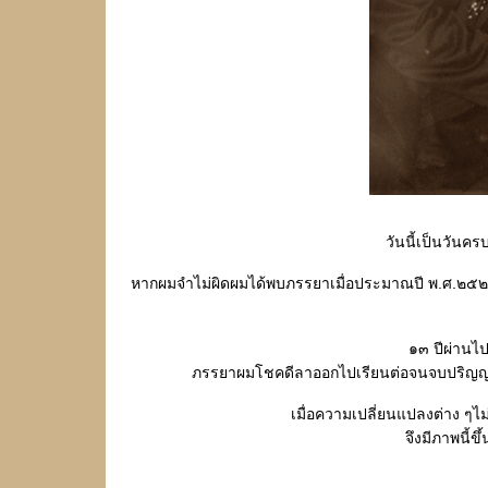
วันนี้เป็นวันค
หากผมจำไม่ผิดผมได้พบภรรยาเมื่อประมาณปี พ.ศ.๒๕๒๖ 
๑๓ ปีผ่านไ
ภรรยาผมโชคดีลาออกไปเรียนต่อจนจบปริญญาต
เมื่อความเปลี่ยนแปลงต่าง ๆ
จึงมีภาพนี้ข