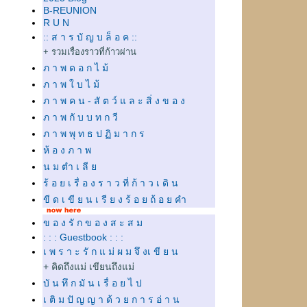
B-REUNION
R U N
:: ส า ร บั ญ บ ล็ อ ค ::
+ รวมเรื่องราวที่ก้าวผ่าน
ภ า พ ด อ ก ไ ม้
ภ า พ ใ บ ไ ม้
ภ า พ ค น - สั ต ว์ แ ล ะ สิ่ ง ข อ ง
ภ า พ กั บ บ ท ก วี
ภ า พ พุ ท ธ ป ฏิ ม า ก ร
ห้ อ ง ภ า พ
น ม ตำ เ ลี
ร้ อ ย เ รื่ อ ง ร า ว ที่ ก้ า ว เ ดิ น
ขี ด เ ขี ย น เ รี ย ง ร้ อ ย ถ้ อ ย คำ
ข อ ง รั ก ข อ ง ส ะ ส ม
: : : Guestbook : : :
เ พ ร า ะ รั ก แ ม่ ผ ม จึ งเ ขี ย น
+ คิดถึงแม่ เขียนถึงแม่
บั น ทึ ก มั น เ รื่ อ ย ไ ป
เ ติ ม ปั ญ ญ า ด้ ว ย ก า ร อ่ า น