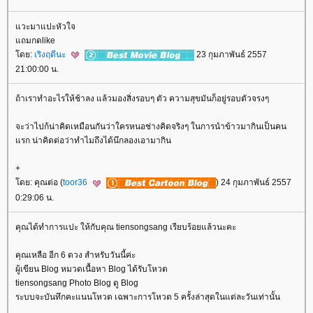
วะมาแปะหัวใจ
ถมกดlike
ดย:
เริงฤดีนะ
23 กุมภาพันธ์ 2557
21:00:00 น.
ถ้าเราทำอะไรให้ช้าลง แล้วมองสิ่งรอบๆ ตัว ความสุขมันก็อยู่รอบตัวจรงๆ
จะว่าไปก้น่าคิดเหมือนกันว่าใครหนอช่างคิดจริงๆ ในการนำข้าวมากินเป็นคน
รก น่าคิดต่อว่าทำไมถึงได้นึกลองเอามากิน
+
ดย: คุณต่อ (
toor36
) 24 กุมภาพันธ์ 2557
0:29:06 น.
คุณได้ทำการแปะ ให้กับคุณ tiensongsang เรียบร้อยแล้วนะคะ
คุณเหลือ อีก 6 ดวง สำหรับวันนี้ค่ะ
ผู้เขียน Blog หมวดเนื้อหา Blog ได้รับโหวต
tiensongsang Photo Blog ดู Blog
ระบบจะบันทึกคะแนนโหวต เฉพาะการโหวต 5 ครั้งล่าสุดในแต่ละวันเท่านั้น