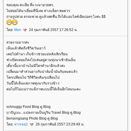
ขอบคุณ ค่ะเฮีย ที่แวะมาอวยพร..
ไม่ค่อยได้มาเยี่ยมที่นี่เลย ห่างบล็อก พอควร
ถ่ายรูปสวย ธรรมชาต ดูแล้วสดชื่น ถึงได้แอบไลท์เฮียบ่อยๆ ไงค่ะ อิอิ
ดย:
tifun
24 กุมภาพันธ์ 2557 17:26:52 น.
สวยงามมากค่ะ
เห็นแล้วคิดถึงชีวิตวันเยาว์
เคยไปดำนา เก็บข้าวช่วยแม่หลังเลิกเรียน
ช่วงปิดเทอมก็ลงไปเล่นอยู่ตามทุ่งนาเช้ายันเย็น
เดี๋ยวนี้แถวบ้านไม่มีใครทำนาอีกแล้วค่ะ
เปลี่ยนมาทำสวนยางกับปาล์มน้ำมันกันหมดแล้ว
ลกเปลี่ยนไป วิถีชีวิตเดิมๆเปลี่ยนไป
วันนี้ได้เห็นแค่ภาพทุ่งนากับรวงข้าว
ต่อไปก็ไม่แน่ว่าจะมีภาพแบบนี้ให้เห็นอีกไหมนะคะ
schnuggy Food Blog ดู Blog
บาบิบูเบะ...แปลงกายเป็นบูริน Travel Blog ดู Blog
tiensongsang Photo Blog ดู Blog
ดย:
ฝากเธอ2
26 กุมภาพันธ์ 2557 23:29:49 น.