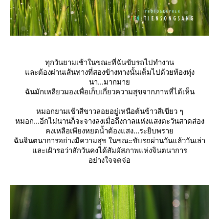
ทุกวันยามเช้าในขณะที่ฉันขับรถไปทำงาน
ละต้องผ่านเส้นทางที่สองข้างทางนั้นเต็มไปด้วยท้องทุ่ง
นา...มากมา
ฉันมักเหลียวมองเพื่อเก็บเกี่ยวความสุขจากภาพที่ได้เห็น
หมอกยามเช้าสีขาวลอยอยู่เหนือต้นข้าวสีเขียว ๆ
หมอก...อีกไม่นานก็จะจางลงเมื่อถึงกาลแห่งแสงตะวันสาดส่อง
คงเหลือเพียงหยดน้ำต้องแสง...ระยิบพรา
ฉันจินตนาการอย่างมีความสุข ในขณะขับรถผ่านวันแล้ววันเล่า
ละเฝ้ารอว่าสักวันคงได้สัมผัสภาพแห่งจินตนาการ
อย่างใจจดจ่อ