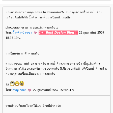
วะมาชมภาพถ่ายคุณภาพครับ สวยคมสมจริงเสมอ ดูแล้วสดชื่นตามไปด้ว
เหมือนสัมผัสได้ถึงน้ำค้างกระเด็นมาเปียกตัวเลยเฮี
photographer เอา s ออกแล้วเหรอครับ :v
ดย:
น้ำ-ฟ้า-ป่า-เขา
22 กุมภาพันธ์ 2557
15:37:19 น.
มาเยี่ยมชม มาทักทายครับ
ตามมาชขมภาพถ่ายสวย ๆ ครับ ภาพน้ำค้างเกาะยอดรวงข้าวนี้ดูแล้วสร้าง
จินตนาการได้เยอะเลยครับ ผมชอบนะครับ สีเขียวของต้นข้าวที่เปียกน้ำค้างสร้าง
ความรูสุกสดชื่อนเป็นอย่างมากเลยครับ
อิอิ
ดย:
อาคุงกล่อง
22 กุมภาพันธ์ 2557 15:50:31 น.
ว่าแล้วผมก็แอบโหวตให้แก่บล็อกนี้ด้วยครับ