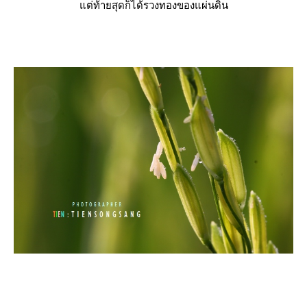
ต่ท้ายสุดก็ได้รวงทองของแผ่นดิน