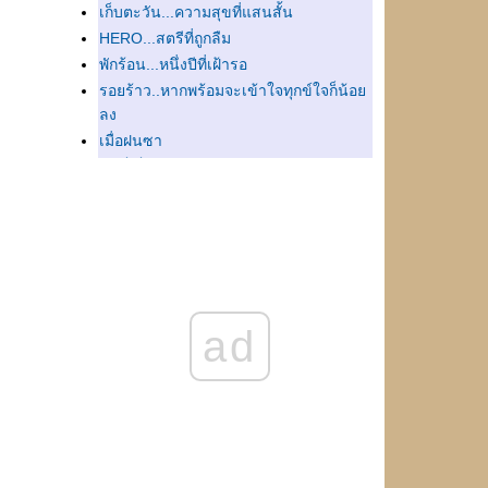
เก็บตะวัน...ความสุขที่แสนสั้น
HERO...สตรีที่ถูกลืม
พักร้อน...หนึ่งปีที่เฝ้ารอ
รอยร้าว..หากพร้อมจะเข้าใจทุกข์ใจก็น้อ
ลง
เมื่อฝนซา
ฉันก็เป็นเช่นเธอ
ละครหลังข่าว...สิ่งที่ได้หลังคราบน้ำตา
ละความผิดหวัง
ิ่งค้น...ยิ่งไม่พบ
กุหลาบของฉันในวันวาน
หมอดู...ใครจะรู้เท่าเจ้าเป็นไม่มี
ท า ง แ ย ก...ต้องระวัง ต้องเลือก ต้อง
ad
ตัดสินใจ
เผชิญหน้ากับการจากลาด้วยความเข้าใจ
วันพักผ่อน...ช่วงเวลาสั้นๆที่แสนสุข
การเริ่มใหม่...ไม่น่ากลัวสักนิด
ห ย ห า
ความหลัง...ความสุขที่เกิดจากการระลึก