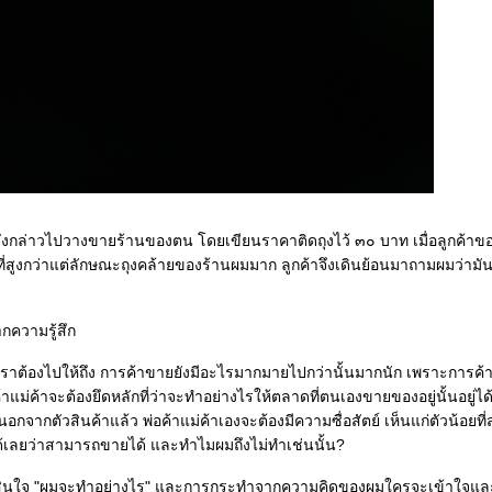
ดดังกล่าวไปวางขายร้านของตน โดยเขียนราคาติดถุงไว้ ๓๐ บาท เมื่อลูกค้าข
ี่สูงกว่าแต่ลักษณะถุงคล้ายของร้านผมมาก ลูกค้าจึงเดินย้อนมาถามผมว่ามัน
กความรู้สึก
ุดที่เราต้องไปให้ถึง การค้าขายยังมีอะไรมากมายไปกว่านั้นมากนัก เพราะการ
้าแม่ค้าจะต้องยึดหลักที่ว่าจะทำอย่างไรให้ตลาดที่ตนเองขายของอยู่นั้นอยู่ได
ั้นนอกจากตัวสินค้าแล้ว พ่อค้าแม่ค้าเองจะต้องมีความซื่อสัตย์ เห็นแก่ตัวน้อยที่
ลยว่าสามารถขายได้ และทำไมผมถึงไม่ทำเช่นนั้น?
ินใจ "ผมจะทำอย่างไร" และการกระทำจากความคิดของผมใครจะเข้าใจและร