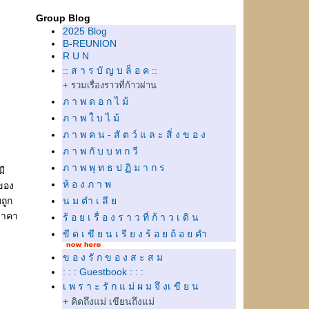
Group Blog
2025 Blog
B-REUNION
R U N
:: ส า ร บั ญ บ ล็ อ ค ::
+ รวมเรื่องราวที่ก้าวผ่าน
ภ า พ ด อ ก ไ ม้
ภ า พ ใ บ ไ ม้
ภ า พ ค น - สั ต ว์ แ ล ะ สิ่ ง ข อ ง
ภ า พ กั บ บ ท ก วี
ภ า พ พุ ท ธ ป ฏิ ม า ก ร
มี
ห้ อ ง ภ า พ
งของ
ถูก
น ม ตำ เ ลี
 ราคา
ร้ อ ย เ รื่ อ ง ร า ว ที่ ก้ า ว เ ดิ น
ขี ด เ ขี ย น เ รี ย ง ร้ อ ย ถ้ อ ย คำ
ข อ ง รั ก ข อ ง ส ะ ส ม
: : : Guestbook : : :
เ พ ร า ะ รั ก แ ม่ ผ ม จึ งเ ขี ย น
+ คิดถึงแม่ เขียนถึงแม่