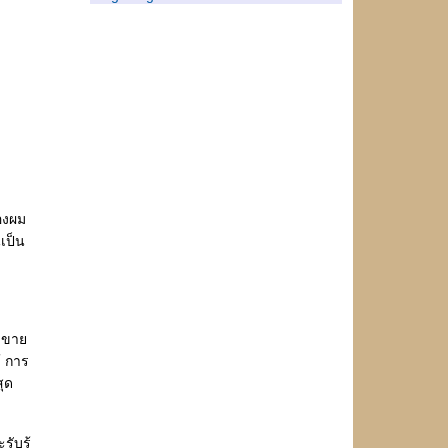
รักตัวเอง..บทสรุปแรกแห่งรัก
ความรัก..มิอาจหยิบฉว
ละทิ้งบ้างเพื่อสร้างความงดงาม
อยู่ที่เธอจะเห็นว่าเป็นอะไร
เ พ ร า ะ ชี วิ ต เ ห ลื อ เ ว ล า ไ ม่ ม า ก
พ อ
วันนี้...ไม่มียายคนนั้น
จงให้สิ่งที่ดีที่สุด..เพื่อคนอื่น ตอนที่ ๓
ความงดงาม...หลังความตา
องผม
ฉั น ไ ม่ ไ ด้ มี ... ฉั น ไ ม่ ไ ด้ เ ป็ น
เป็น
ตะพาบตัวที่ ๔๙ : ก า ร เ ติ ม เ ต็ ม ที่ ข า
ด ห า
มันยากเหลือที่ฉันจะสงบนิ่ง
ตะพาบตัวที่ ๔๘ : ผี ก ร ะ สื อ (โห.. น่า
ค้าขา
กลัวอ่ะ)
้ การ
เสมอนอก
สุด
วัฏจักรแห่งจิต
เ มื่ อ ค ว า ม ทุ ก ข์ ม า เ ยื อ น ฉั น
ับรู้
อิ่มเอม