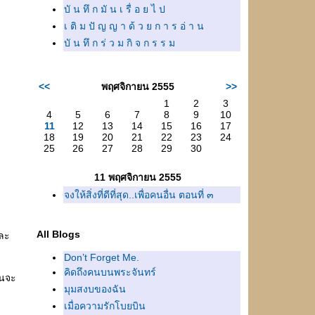
บั น ทึ ก มั น เ รื่ อ ย ไ ป
เ ติ ม ปั ญ ญ า ด้ ว ย ก า ร อ่ า น
บั น ทึ ก ร่ ว ม กิ จ ก ร ร ม
<<
พฤศจิกายน 2555
>>
1
2
3
4
5
6
7
8
9
10
11
12
13
14
15
16
17
18
19
20
21
22
23
24
25
26
27
28
29
30
11 พฤศจิกายน 2555
จงให้สิ่งที่ดีที่สุด..เพื่อคนอื่น ตอนที่ ๓
All Blogs
และ
Don’t Forget Me.
คิดถึงคนบนพระจันทร์
้นจะ
มุมสงบของฉัน
เมื่อความรักโบยบิน