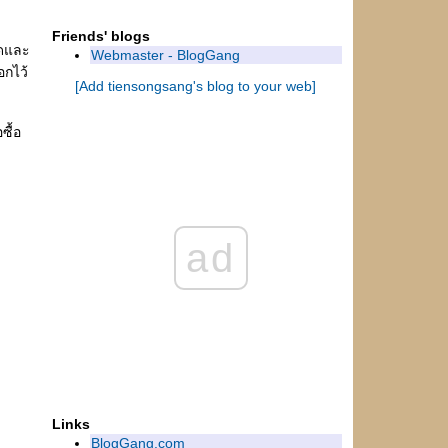
ค ว า ม ท ร ง จ ำ
Friends' blogs
เมื่อความคิดถึงเดินทาง
สดและ
Webmaster - BlogGang
อุ่ น
อกไว้
ความคิดและหัวใจ
[Add tiensongsang's blog to your web]
ฟังให้เป็น...เรียนรู้อย่างแท้จริง
ซื้อ
เรื่องเล่านี้มีสิ่งดีซุกซ่อน
ปล่อยอารมณ์
เ ส น่ ห์ แ ห่ ง ก า ล ...Period of Time
รวงทองของแผ่นดิน
พึมพำกับตัวเองอีกครา
ad
เวลา...อารมณ์
ชีวิต...แท้จริง...ว่างเปล่า
คำถามง่ายๆ
ธรรมชาติเล่นตลก
อธิษฐาน
ึ ด
ส า ย ล ม
เ ว ล า
Links
BlogGang.com
ความรัก ความคิด ...และหัวใจ