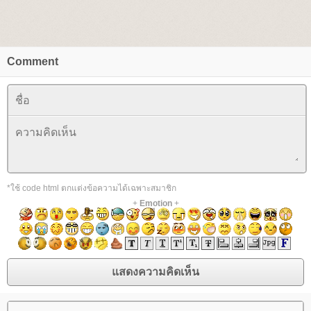
Comment
*ใช้ code html ตกแต่งข้อความได้เฉพาะสมาชิก
+
Emotion
+