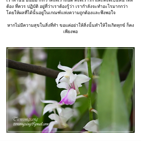
ต้อง ที่ควร ปฏิบัติ อยู่ที่ว่าเราต้องรู้ว่า เรากำลังจะทำอะไรมากกว่า
ดยให้ผลที่ได้นั้นอยู่ในเกณฑ์แห่งความถูกต้องและพึงพอใจ
หากไม่มีความสุขในสิ่งที่ทำ ขอแค่อย่าให้สิ่งนั้นทำให้ใจเกิดทุกข์ ก็คง
เพียงพอ