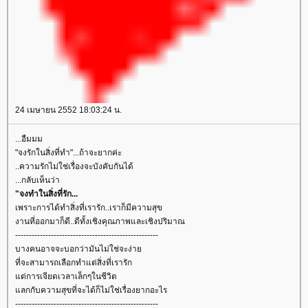
24 เมษายน 2552 18:03:24 น.
...อืมมม
"จงรักในสิ่งที่ทำ"...ถ้าจะยากค่ะ
..ความรักไม่ใช่เรื่องจะบังคับกันได้
...กลับเห็นว่า
"จงทำในสิ่งที่รัก...
เพราะการได้ทำสิ่งที่เรารัก..เราก็มีความสุข
งานที่ออกมาก็ดี..ดีทั้งเชิงคุณภาพและเชิงปริมาณ
----------------------------------------------------
บางคนอาจจะบอกว่ามันไม่ใช่จะง่า
ที่จะสามารถเลือกทำแต่สิ่งที่เรารัก
ต่การเจียดเวลาเล็กๆในชีวิต
ลกกับความสุขที่จะได้ก็ไม่ใช่เรื่องยากอะไร
----------------------------------------------------