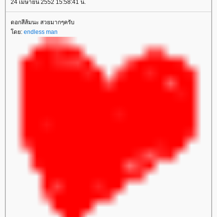
24 เมษายน 2552 15:58:41 น.
ดอกสีส้มนะ สวยมากๆครับ
ดย:
endless man