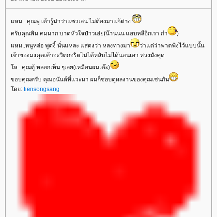
หม...คุณพู่ เค้ารู้น่าว่าแซวเล่น ไม่ต้องมาแก้ต่าง
ครับคุณพิม คมมาก บาดหัวใจป่าวเอ่ย(น๊านนน แอบหลีอีกเรา กำ
)
หม..หนูหล่อ พูดงี้ นั่นแหละ แสดงว่า หลงทางมา
ว่าแต่ว่าพาดพิงไว้แบบนั้น
เจ้าของมงคุดเค้าจะวิตกจริตไม่ได้หลับไม่ได้นอนเอา ห่วงมังคุด
ห...คุณตู้ หลอกเห็น ๆเลย(เหมือนผมเด๊ะ)
ขอบคุณครับ คุณอนันต์ที่แวะมา ผมก็ชอบดูผลงานของคุณเช่นกัน
ดย:
tiensongsang