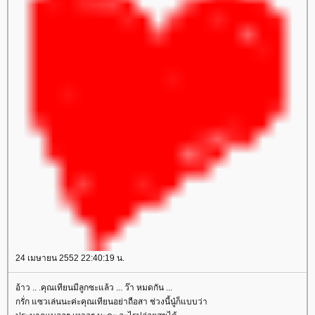
24 เมษายน 2552 22:40:19 น.
อ้าว .. .คุณเทียนมีลูกซะแล้ว ... ว๊า หมดกัน ...
กรั่ก แซวเล่นนะค่ะคุณเทียนอย่าถือสา ช่วงนี้นู๋ก็แบบว่า