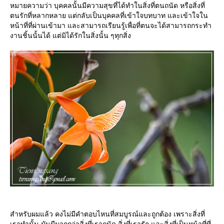
หมายความว่า บุคคลนั้นมีความสุขที่ได้ทำในสิ่งที่ตนถนัด หรือสิ่งที่
ตนรักที่หลากหลาย แต่กลับเป็นบุคคลที่เข้าใจบทบาท และเข้าใจใน
หน้าที่ที่ผ่านเข้ามา และสามารถเรียนรู้เพื่อที่ตนจะได้สามารถกระทำ
งานชิ้นนั้นได้ แต่มิได้รักในสิ่งนั้น ๆทุกสิ่ง
สำหรับผมแล้ว คงไม่มีคำตอบไหนที่สมบูรณ์และถูกต้อง เพราะสิ่งที่
เราทำนั้น มันมีมากกว่าสิ่งที่เราถนัด สิ่งที่เรารัก และสิ่งที่เป็นหน้าที่ที่