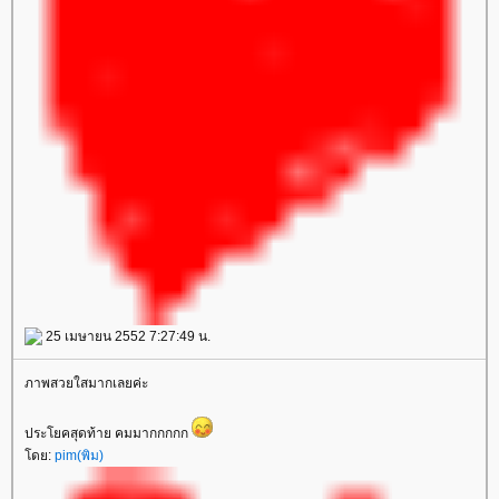
25 เมษายน 2552 7:27:49 น.
ภาพสวยใสมากเลยค่ะ
ประโยคสุดท้าย คมมากกกกก
ดย:
pim(พิม)