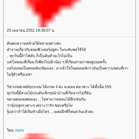
25 เมษายน 2552 19:36:07 น.
ค้นพบความคล้ายได้หลายอย่างค่ะ
ทำงานเกี่ยวกับคอมพิวเตอร์อยู่ค่ะ ในระดับพอใช้ได้
.. ทุกวันนี้ถ้าไฟดับ ก็เป็นอันทำอะไรไม่เป็น
ต่ในขณะที่เรียน ก็เพียรไปเฝ้าน้อง ๆ ที่เรียนถ่ายภาพอยู่บ่อยครั้ง
ต่ไม่เคยเป็นคนหลังกล้องเอง.. มาเข้าใจในตอนหลังว่ามันเป็นความชอบที่เรา
ไม่รู้ตัวหรือเปล่า
วิชาเกษตรสมัยประถม ได้เกรด 4 ค่ะ จะตอน ต่อ เพาะ ได้ทั้งนั้น 555
ทุกวันนี้มีสวนไม้ประดับเล็กๆหน้าบ้านที่เริ่มจากไม่กี่ต้น
ขยายดอกผลต่อเอง ... ไม่สามารถตอบได้อีกเช่นกัน
ว่านั่งปลูกๆ เพาะๆ เพราะว่ารัก ชอบหรือไม่
รู้แต่ว่าถ้าได้เริ่มทำเมื่อไหร่ ... เผลออีกทีก็หมดวันแล้วค่ะ
ดย:
maru