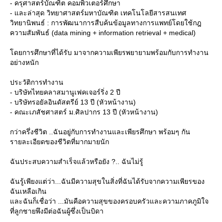
- ครุศาสตร์บัณฑิต คอมพิวเตอร์ศึกษา
- และล่าสุด วิทยาศาสตร์มหาบัณฑิต เทคโนโลยีสารสนเทศ
วิทยานิพนธ์ : การพัฒนาการสืบค้นข้อมูลทางการแพทย์โดยใช้กฎ
ความสัมพันธ์ (data mining + information retrieval + medical)
ดยการศึกษาที่ได้รับ มาจากความเพียรพยายามพร้อมกับการทำงาน
อย่างหนัก
ประวัติการทำงาน
- บริษัทไทยคลาสมานูเฟคเจอร์ริ่ง 2 ปี
- บริษัทรอยัลอินดัสตรีย์ 13 ปี (หัวหน้างาน)
- คณะเภสัชศาสตร์ ม.ศิลปากร 13 ปี (หัวหน้างาน)
กว่าครึ่งชีวิต ..ฉันอยู่กับการทำงานและเพียรศึกษา พร้อมๆ กัน
รายละเอียดของชีวิตที่มากมายนัก
ฉันประสบความสำเร็จแล้วหรือยัง ?.. ฉันไม่รู้
ฉันรู้เพียงแต่ว่า...ฉันมีความสุขในสิ่งที่ฉันได้รับจากความเพียรของ
ฉันเหลือเกิน
ละฉันก็เชื่อว่า ...มันคือความสุขของครอบครัวและความภาคภูมิใจ
ที่ลูกชายพึงมีต่อฉันผู้ซึ่งเป็นบิดา