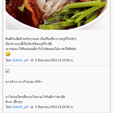
ินดีกับเฮียด้วยจริงๆ นะคะ เป็นเรื่องที่น่าภาคภูมิใจจริงๆ
มีป่ะป๋าแบบนี้เป็นใครก็ต้องภูมิใจ อิอิ
เอาของมาให้กินก่อนเดี๋ยววิ่งไปจัดดอกไม้มาส่งให้ทีหลัง
ดย:
biotech_girl
5 มิถุนายน 2553 12:15:55 น.
มาแล้ววว มาเร็วป่ะคะ 555+
มาไม่เจอใครเดี๋ยวจะไปหาอะไรกินดีกว่าค่ะเฮี
หิวง่ะ เอิ๊กๆๆๆ
ดย:
biotech_girl
5 มิถุนายน 2553 12:20:45 น.