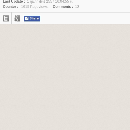
Last Update :
1 กุมภาพันธ์ 2557 16:04:55 น.
Counter :
1615 Pageviews.
Comments :
12