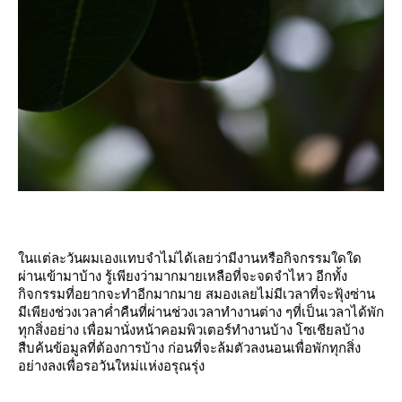
นแต่ละวันผมเองแทบจำไม่ได้เลยว่ามีงานหรือกิจกรรมใดใด
ผ่านเข้ามาบ้าง รู้เพียงว่ามากมายเหลือที่จะจดจำไหว อีกทั้ง
กิจกรรมที่อยากจะทำอีกมากมาย สมองเลยไม่มีเวลาที่จะฟุ้งซ่าน
มีเพียงช่วงเวลาค่ำคืนที่ผ่านช่วงเวลาทำงานต่าง ๆที่เป็นเวลาได้พัก
ทุกสิ่งอย่าง เพื่อมานั่งหน้าคอมพิวเตอร์ทำงานบ้าง โซเชียลบ้าง
สืบค้นข้อมูลที่ต้องการบ้าง ก่อนที่จะล้มตัวลงนอนเพื่อพักทุกสิ่ง
อย่างลงเพื่อรอวันใหม่แห่งอรุณรุ่ง