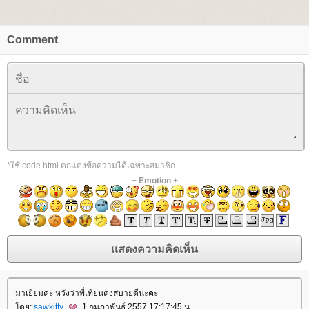
Comment
*ใช้ code html ตกแต่งข้อความได้เฉพาะสมาชิก
+
Emotion
+
มาเยี่ยมค่ะ หวังว่าพี่เทียนคงสบายดีนะคะ
ดย:
sawkitty
1 กุมภาพันธ์ 2557 17:17:45 น.