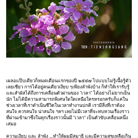
เผลอแป๊บเดียวก็หมดเดือนแรกของปี ๒๕๕๗ ไปแบบไม่รู้เนื้อรู้ตัว
เลยเชียว การได้อยู่คนเดียวเงียบ ๆเพียงลำพังบ้าง ก็ทำให้เรารับรู้
ละสำผัสได้ถึงการเคลื่อนตัวผ่านของ "เวลา" ได้อย่างไม่ยากเย็น
นัก ไม่ได้มีความสามารถพิเศษใดใดเหนือใครหรอกครับก็แค่ใน
ช่วงเวลาที่เราดำเนินชีวิตในเวลาทำงานปกติ เรามีสิ่งที่เราต้อง
สนใจ ควรสนใจ น่าสนใจ ฯลฯ เลยไม่มีเวลาที่จะทบทวนเรื่องราว
ที่ผ่านเข้ามาซึ่งในทุกเรื่องราวนั้นมี "เวลา" เป็นตัวขับเคลื่อนหนึ่ง
เสมอ
ความเงียบ และ ลำพัง ...ทำให้ผมมีสมาธิ และมีความสุขเหลือเกิน