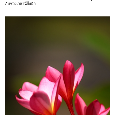
กับช่วงเวลานี้ยิ่งนัก