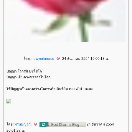
ดย:
newyorknurse
24 ธันวาคม 2554 19:00:18 น.
ปญฺญา โลกสฺมิ ปชฺโชโต
ปัญญา เป็นดวงชวาลาในโลก
ช้ปัญญาเป็นแสงสว่างในการดำเนินชีวิต ตลอดไป...นะคะ
ดย:
พรหมญาณี
24 ธันวาคม 2554
20:01:28 น.