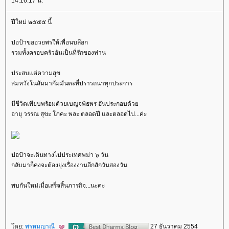
14:16:17 น.
ปีใหม่ ๒๕๕๕ นี้
ปอป้าขออวยพรให้เพื่อนบล๊อก
รวมทั้งครอบครัวอันเป็นที่รักของท่าน
ประสบแต่ความสุข
สมหวังในสัมมากัมมันตะที่ปรารถนาทุกประการ
มีชีวิตเพียบพร้อมด้วยเบญจพิธพร อันประกอบด้ว
อายุ วรรณ สุขะ โภคะ พละ ตลอดปี และตลอดไป...ค่ะ
ปอป้าจะเดินทางไปประเทศพม่า ๖ วัน
กลับมาก็คงจะต้องยุ่งเรื่องงานอีกสักวันสองวัน
พบกันใหม่เมื่อเสร็จสิ้นภารกิจ...นะคะ
ดย:
พรหมญาณี
27 ธันวาคม 2554