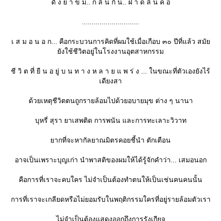
ดั่ ง ย า ข ม.. ก ลื น กิ น.. ฝ า ด ลิ้ น ค อ
.............................
เ ส ม อ น อ ก... คือกระบวนการคิดที่ผมใช้เมื่อเกือบ ๓๐ ปีที่แล้ว สมั
ังใช้ชีวิตอยู่ในโรงงานอุตสาหกรรม
ชี วิ ต ที่ ยื น อ ยู่ บ น ท า ง ห ล า ย แ พ ร่ ง ... ในขณะที่ตัวเองยังไร้
เดียงสา
ด้วยเหตุชีวิตตนถูกรายล้อมไปด้วยอบายมุข ต่าง ๆ นานา
บุหรี่ สุรา ยาเสพติด การพนัน และการทะเลาะวิวาท
ากที่จะหากัลยาณมิตรคอยชี้นำ ตักเตือน
อาจเป็นเพราะบุญเก่า นำพาสติของผมให้ได้รู้จักคำว่า... เสมอนอก
คือการที่เราจะคบใคร ไม่จำเป็นต้องทำตนให้เป็นเช่นคนคนนั้น
การที่เราจะเกลียดหรือไม่ยอมรับในพฤติกรรมใครที่อยู่รายล้อมตัวเรา
ไม่จำเป็นต้องแสดงออกถึงการรังเกียจ