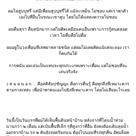
ผมไม่สูบบุหรี่ แต่มีเพื่อนสูบบุหรี่ได้ แม้จะเหม็น ไม่ชอบ แต่เราพาตัว
เองไปที่อื่นในขณะเขาสูบ โดยไม่ได้แสดงความไม่ชอบ
ผมดื่มสุรา ดื่มหนักมาก แต่ไม่ติดเหมือนคนอื่นเพราะการรู้ตนตลอด
เวลา ไม่ดื่มคือไม่ดื่ม
ผมอยู่ในวงเพื่อนที่เสพยาหลายชนิด แต่ผมไม่เคยคิดแม้แต่จะลอง เรา
ก็คบกันได้
การพนัน ผมเล่นเป็นแทบจะทุกประเภทเพราะเพื่อน แต่ไม่ชอบที่จะ
เล่นจริงจัง
เ ส ม อ น อ ก ... คือสติสัมปชัญญะ คือการตื่นรู้ คือทุกสิ่งที่เหมาะควร
ตามกาลเทสะ เพื่อนำพาตนเองไปยังที่เหมาะควร โดยไม่เสียอะไรเล
วันนี้เป็นวันแรกที่ผมได้เห็นพื้นดินหน้าบ้าน หลังจากที่โดนน้ำท่วม
นานกว่า ๒ เดือน แต่เป้นพื้นที่เล็ก ๆที่สูงกว่าที่อื่น ยังคงต้องเดินลุยน้ำ
ออกจากบ้าน รถ ๒ คันยังจอดริมถนน ต้องไปนอนที่รถทุกคืน อัพบล็อค