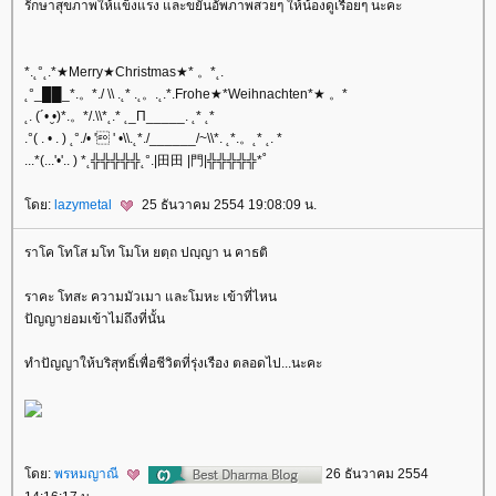
รักษาสุขภาพให้แข็งแรง และขยันอัพภาพสวยๆ ให้น้องดูเรื่อยๆ นะคะ
*.˛°˛.*★Merry★Christmas★* 。*˛.
˛°_██_*.。*./ \\ .˛* .˛。.˛.*.Frohe★*Weihnachten*★ 。*
˛. (´• ̮•)*.。*/.\\*˛.* ˛_Π_____. ˛* ˛*
.°( . • . ) ˛°./• ' ' •\\.˛*./______/~\\*. ˛*.。˛* ˛. *
...*(...'•'.. ) *˛╬╬╬╬╬˛°.|田田 |門|╬╬╬╬╬*˚
ดย:
lazymetal
25 ธันวาคม 2554 19:08:09 น.
ราโค โทโส มโท โมโห ยตฺถ ปญฺญา น คาธติ
ราคะ โทสะ ความมัวเมา และโมหะ เข้าที่ไหน
ปัญญาย่อมเข้าไม่ถึงที่นั้น
ทำปัญญาให้บริสุทธิ์เพื่อชีวิตที่รุ่งเรือง ตลอดไป...นะคะ
ดย:
พรหมญาณี
26 ธันวาคม 2554