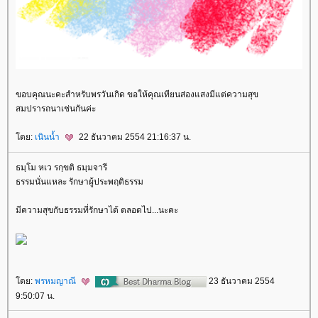
ขอบคุณนะคะสำหรับพรวันเกิด ขอให้คุณเทียนส่องแสงมีแต่ความสุข
สมปรารถนาเช่นกันค่ะ
ดย:
เนินน้ำ
22 ธันวาคม 2554 21:16:37 น.
ธมฺโม หเว รกฺขติ ธมฺมจารี
ธรรมนั่นแหละ รักษาผู้ประพฤติธรรม
มีความสุขกับธรรมที่รักษาได้ ตลอดไป...นะคะ
ดย:
พรหมญาณี
23 ธันวาคม 2554
9:50:07 น.