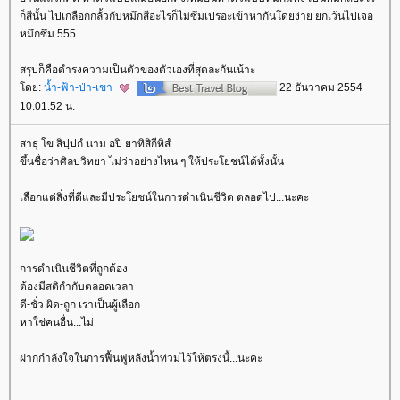
ก็สีนั้น ไปเกลือกกลั้วกับหมึกสีอะไรก็ไม่ซึมเปรอะเข้าหากันโดยง่าย ยกเว้นไปเจอ
หมึกซึม 555
สรุปก็คือดำรงความเป็นตัวของตัวเองที่สุดละกันเน้าะ
ดย:
น้ำ-ฟ้า-ป่า-เขา
22 ธันวาคม 2554
10:01:52 น.
สาธุ โข สิปฺปกํ นาม อปิ ยาทิสิกีทิสํ
ขึ้นชื่อว่าศิลปวิทยา ไม่ว่าอย่างไหน ๆ ให้ประโยชน์ได้ทั้งนั้น
เลือกแต่สิ่งที่ดีและมีประโยชน์ในการดำเนินชีวิต ตลอดไป...นะคะ
การดำเนินชีวิตที่ถูกต้อง
ต้องมีสติกำกับตลอดเวลา
ดี-ชั่ว ผิด-ถูก เราเป็นผู้เลือก
หาใช่คนอื่น...ไม่
ฝากกำลังใจในการฟื้นฟูหลังน้ำท่วมไว้ให้ตรงนี้...นะคะ