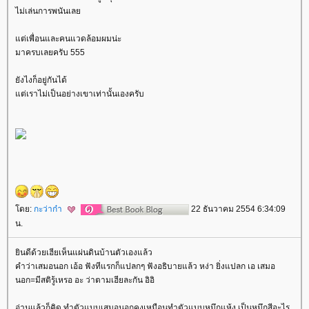
ไม่เล่นการพนันเล
ต่เพื่อนและคนแวดล้อมผมน่ะ
มาครบเลยครับ 555
ังไงก็อยู่กันได้
ต่เราไม่เป็นอย่างเขาเท่านั้นเองครับ
ดย:
กะว่าก๋า
22 ธันวาคม 2554 6:34:09
น.
ินดีด้วยเฮียเห็นแผ่นดินบ้านตัวเองแล้ว
คำว่าเสมอนอก เอ้อ ฟังทีแรกก็แปลกๆ ฟังอธิบายแล้ว หง่า ยิ่งแปลก เอ เสมอ
นอก=มีสติรู้เหรอ อะ ว่าตามเฮียละกัน อิอิ
อ่านแล้วก็คิด ทำตัวแบบเสมอนอกคงเหมือนทำตัวแบบหมึกแห้ง เป็นหมึกสีอะไร